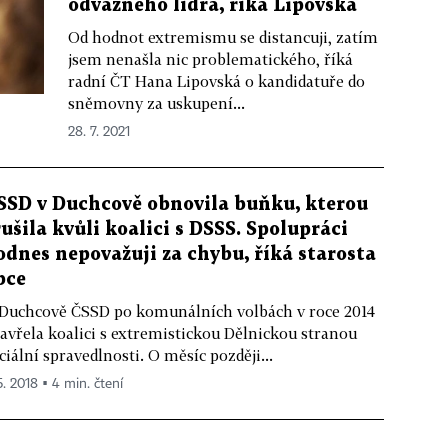
odvážného lídra, říká Lipovská
Od hodnot extremismu se distancuji, zatím
jsem nenašla nic problematického, říká
radní ČT Hana Lipovská o kandidatuře do
sněmovny za uskupení...
28. 7. 2021
SSD v Duchcově obnovila buňku, kterou
rušila kvůli koalici s DSSS. Spolupráci
odnes nepovažuji za chybu, říká starosta
bce
Duchcově ČSSD po komunálních volbách v roce 2014
avřela koalici s extremistickou Dělnickou stranou
ciální spravedlnosti. O měsíc později...
5. 2018 ▪ 4 min. čtení