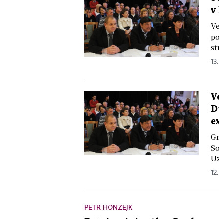
v
Ve
po
st
13.
V
D
e
Gr
So
Uz
12.
PETR HONZEJK