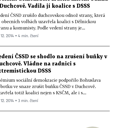
 Duchcově. Vadila jí koalice s DSSS
dení ČSSD zrušilo duchcovskou odnož strany, která
 obecních volbách uzavřela koalici s Dělnickou
ranu a komunisty. Podle vedení strany je...
 12. 2014 ▪ 4 min. čtení
edení ČSSD se shodlo na zrušení buňky v
uchcově. Vládne na radnici s
xtremistickou DSSS
émium sociální demokracie podpořilo Bohuslava
botku ve snaze zrušit buňku ČSSD v Duchcově.
avřela totiž koalici nejen s KSČM, ale i s...
 12. 2014 ▪ 3 min. čtení