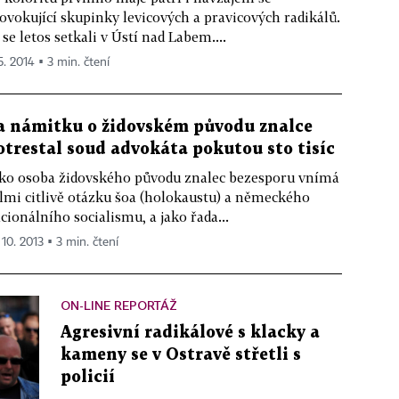
ovokující skupinky levicových a pravicových radikálů.
 se letos setkali v Ústí nad Labem....
5. 2014 ▪ 3 min. čtení
a námitku o židovském původu znalce
otrestal soud advokáta pokutou sto tisíc
ko osoba židovského původu znalec bezesporu vnímá
lmi citlivě otázku šoa (holokaustu) a německého
cionálního socialismu, a jako řada...
 10. 2013 ▪ 3 min. čtení
ON-LINE REPORTÁŽ
Agresivní radikálové s klacky a
kameny se v Ostravě střetli s
policií