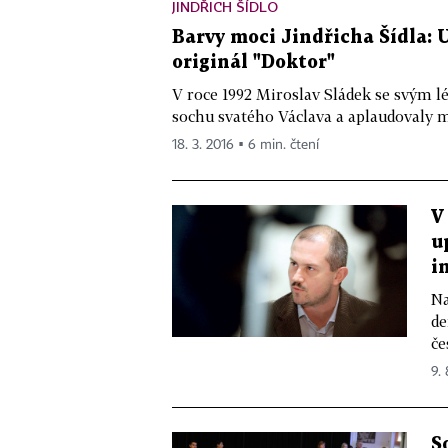
JINDŘICH ŠÍDLO
Barvy moci Jindřicha Šídla: U
originál "Doktor"
V roce 1992 Miroslav Sládek se svým lé
sochu svatého Václava a aplaudovaly mu 
18. 3. 2016 ▪ 6 min. čtení
V
u
i
Na
de
če
9. 
S