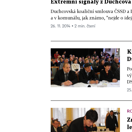
Extrémní signály z Duchcova
Duchcovská koaliční smlouva ČSSD a 
a v komunálu, jak známo, "nejde o ideje
26. 11. 2014 ▪ 2 min. čtení
K
D
Po
vý
DS
25.
R
Z
l