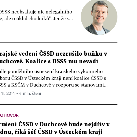
DSSS neobsahuje nic nelegálního
, ale o úklid chodníků". Jenže v...
rajské vedení ČSSD nezrušilo buňku v
uchcově. Koalice s DSSS mu nevadí
dle pondělního usnesení krajského výkonného
boru ČSSD v Ústeckém kraji není koalice ČSSD s
SS a KSČM v Duchcově v rozporu se stanovami...
 11. 2014 ▪ 4 min. čtení
OZHOVOR
rušení ČSSD v Duchcově bude nejdřív v
ednu, říká šéf ČSSD v Ústeckém kraji