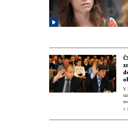
Č
z
d
o
V 
uz
so
7. 