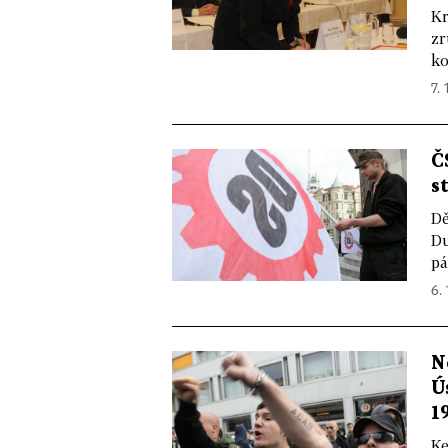
Kr
zr
ko
7. 
Č
s
Dě
Du
pá
6. 
N
Ú
1
Ke