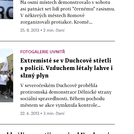
Na osmi místech demonstrovalo v sobotu
asi patnáct set lidí proti "černému" rasismu.
V některých městech Romové
zorganizovali protiakce. Kromě...
25. 8. 2013 ▪ 2 min. čtení
FOTOGALERIE UVNITŘ
Extremisté se v Duchcově střetli
s policií. Vzduchem létaly lahve i
slzný plyn
V severočeském Duchcově proběhla
protiromská demonstrace Dělnické strany
sociální spravedlnosti. Během pochodu
městem se akce vymknula kontrole...
22. 6. 2013 ▪ 3 min. čtení