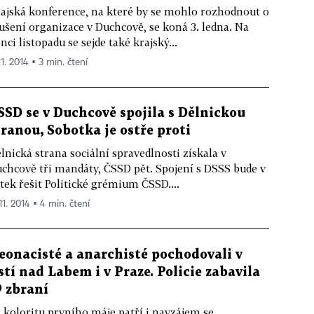
ajská konference, na které by se mohlo rozhodnout o
ušení organizace v Duchcově, se koná 3. ledna. Na
nci listopadu se sejde také krajský...
11. 2014 ▪ 3 min. čtení
SSD se v Duchcově spojila s Dělnickou
tranou, Sobotka je ostře proti
lnická strana sociální spravedlnosti získala v
chcově tři mandáty, ČSSD pět. Spojení s DSSS bude v
tek řešit Politické grémium ČSSD....
11. 2014 ▪ 4 min. čtení
eonacisté a anarchisté pochodovali v
stí nad Labem i v Praze. Policie zabavila
9 zbraní
 koloritu prvního máje patří i navzájem se