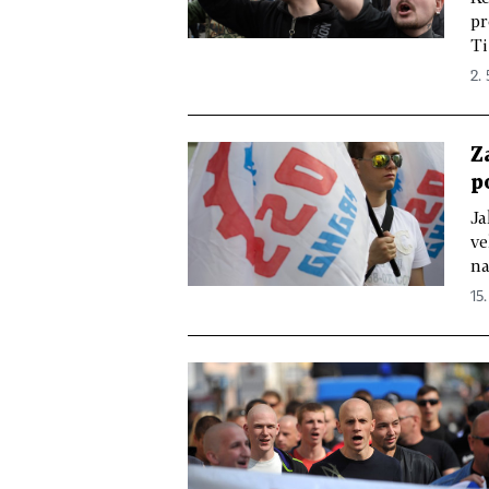
pr
Ti
2. 
Z
p
Ja
ve
na
15.