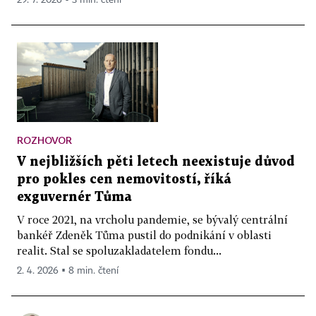
29. 7. 2026 ▪ 3 min. čtení
ROZHOVOR
V nejbližších pěti letech neexistuje důvod
pro pokles cen nemovitostí, říká
exguvernér Tůma
V roce 2021, na vrcholu pandemie, se bývalý centrální
bankéř Zdeněk Tůma pustil do podnikání v oblasti
realit. Stal se spoluzakladatelem fondu...
2. 4. 2026 ▪ 8 min. čtení