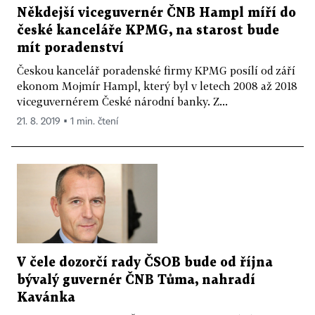
Někdejší viceguvernér ČNB Hampl míří do
české kanceláře KPMG, na starost bude
mít poradenství
Českou kancelář poradenské firmy KPMG posílí od září
ekonom Mojmír Hampl, který byl v letech 2008 až 2018
viceguvernérem České národní banky. Z...
21. 8. 2019 ▪ 1 min. čtení
V čele dozorčí rady ČSOB bude od října
bývalý guvernér ČNB Tůma, nahradí
Kavánka