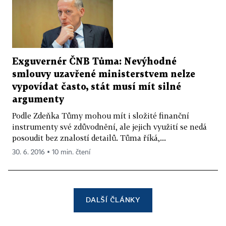
Exguvernér ČNB Tůma: Nevýhodné
smlouvy uzavřené ministerstvem nelze
vypovídat často, stát musí mít silné
argumenty
Podle Zdeňka Tůmy mohou mít i složité finanční
instrumenty své zdůvodnění, ale jejich využití se nedá
posoudit bez znalostí detailů. Tůma říká,...
30. 6. 2016 ▪ 10 min. čtení
DALŠÍ ČLÁNKY