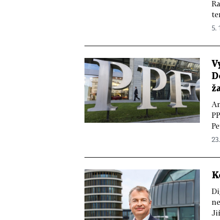
Ra
te
5. 
V
D
ž
An
PP
Pe
23
K
Di
ne
Ji