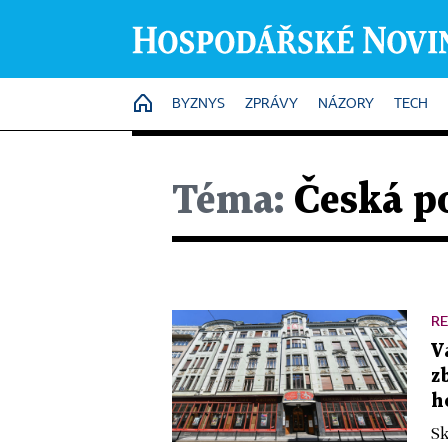
HOME
BYZNYS
ZPRÁVY
NÁZORY
TECH
Téma:
Česká po
RE
V
z
h
Sk