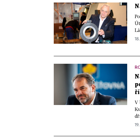
N
Po
Út
Lá
18.
R
N
p
ř
V 
Kv
dř
19.