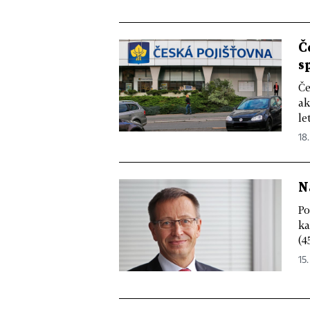
Č
s
Če
ak
le
18.
N
Po
ka
(4
15.