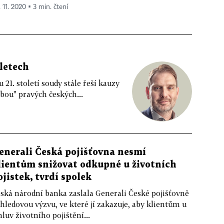
 11. 2020 ▪ 3 min. čtení
 letech
 21. století soudy stále řeší kauzy
rbou" pravých českých...
enerali Česká pojišťovna nesmí
lientům snižovat odkupné u životních
ojistek, tvrdí spolek
ská národní banka zaslala Generali České pojišťovně
hledovou výzvu, ve které jí zakazuje, aby klientům u
luv životního pojištění...