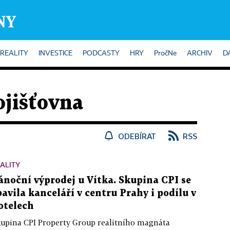
REALITY
INVESTICE
PODCASTY
HRY
PročNe
ARCHIV
D
jišťovna
ODEBÍRAT
RSS
ALITY
ánoční výprodej u Vítka. Skupina CPI se
bavila kanceláří v centru Prahy i podílu v
otelech
upina CPI Property Group realitního magnáta