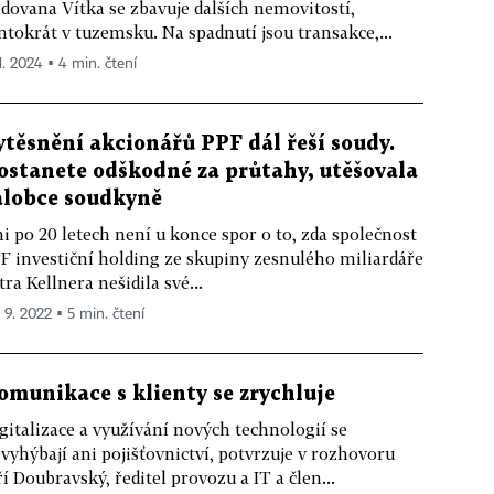
dovana Vítka se zbavuje dalších nemovitostí,
ntokrát v tuzemsku. Na spadnutí jsou transakce,...
1. 2024 ▪ 4 min. čtení
ytěsnění akcionářů PPF dál řeší soudy.
ostanete odškodné za průtahy, utěšovala
alobce soudkyně
i po 20 letech není u konce spor o to, zda společnost
F investiční holding ze skupiny zesnulého miliardáře
tra Kellnera nešidila své...
. 9. 2022 ▪ 5 min. čtení
omunikace s klienty se zrychluje
gitalizace a využívání nových technologií se
vyhýbají ani pojišťovnictví, potvrzuje v rozhovoru
ří Doubravský, ředitel provozu a IT a člen...