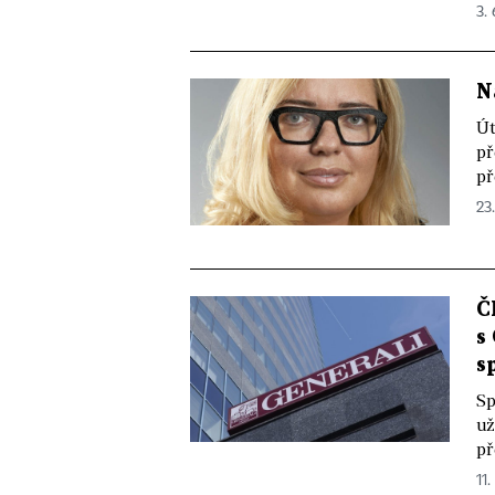
3.
N
Út
př
př
23
Č
s
s
Sp
už
př
11.