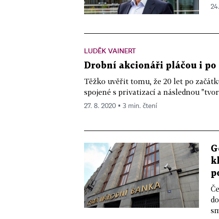
24.
LUDĚK VAINERT
Drobní akcionáři pláčou i po
Těžko uvěřit tomu, že 20 let po začátku
spojené s privatizací a následnou "tvo
27. 8. 2020 ▪ 3 min. čtení
G
k
p
Če
do
sm