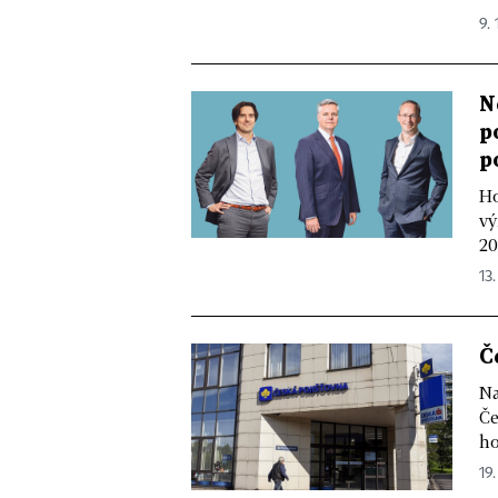
9. 
N
p
p
Ho
vý
20
13.
Č
Na
Če
ho
19.