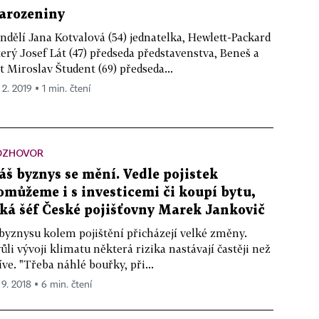
arozeniny
ndělí Jana Kotvalová (54) jednatelka, Hewlett-Packard
erý Josef Lát (47) předseda představenstva, Beneš a
t Miroslav Študent (69) předseda...
 2. 2019 ▪ 1 min. čtení
OZHOVOR
áš byznys se mění. Vedle pojistek
omůžeme i s investicemi či koupí bytu,
íká šéf České pojišťovny Marek Jankovič
byznysu kolem pojištění přicházejí velké změny.
ůli vývoji klimatu některá rizika nastávají častěji než
íve. "Třeba náhlé bouřky, při...
 9. 2018 ▪ 6 min. čtení