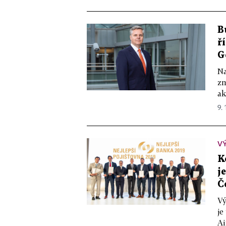
B
ř
G
Na
zm
ak
9. 
V
K
j
Č
Vý
je
Ai