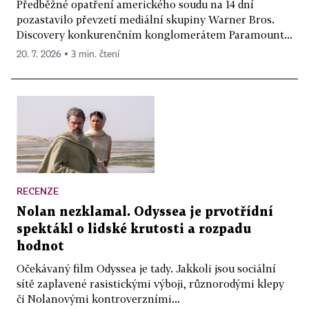
Předběžné opatření amerického soudu na 14 dní
pozastavilo převzetí mediální skupiny Warner Bros.
Discovery konkurenčním konglomerátem Paramount...
20. 7. 2026 ▪ 3 min. čtení
RECENZE
Nolan nezklamal. Odyssea je prvotřídní
spektákl o lidské krutosti a rozpadu
hodnot
Očekávaný film Odyssea je tady. Jakkoli jsou sociální
sítě zaplavené rasistickými výboji, různorodými klepy
či Nolanovými kontroverzními...