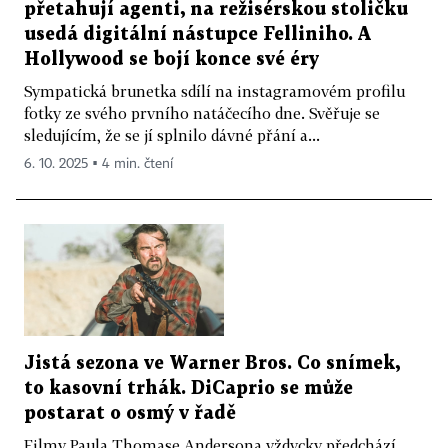
přetahují agenti, na režisérskou stoličku
usedá digitální nástupce Felliniho. A
Hollywood se bojí konce své éry
Sympatická brunetka sdílí na instagramovém profilu
fotky ze svého prvního natáčecího dne. Svěřuje se
sledujícím, že se jí splnilo dávné přání a...
6. 10. 2025 ▪ 4 min. čtení
Jistá sezona ve Warner Bros. Co snímek,
to kasovní trhák. DiCaprio se může
postarat o osmý v řadě
Filmy Paula Thomase Andersona vždycky předchází