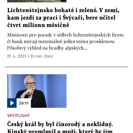
Lichtenštejnsko bohaté i zelené. V zemi,
kam jezdí za prací i Švýcaři, bere učitel
čtvrt milionu měsíčně
Místnosti pro porady v sídlech lichtenštejnských firem
či bank mívají minimálně jednu stěnu prosklenou.
Působivý výhled na hradby alpských...
27. 4. 2023 ▪ 10 min. čtení
26:11
SPOTLIGHT
Český král by byl činorodý a neklidný.
Kinský promluvil o muži, který by jím