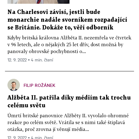
Na Charlesovi závisí, jestli bude
monarchie nadále svorníkem rozpadající
se Británie. Dokáže to, věří odborník
Kdyby britská královna Alžběta II. nezemřela ve čtvrtek
v 96 letech, ale o nějakých 25 let dřív, dost možná by
panovaly obrovské pochybnosti o...
12. 9. 2022 ▪ 4 min. čtení
FILIP ROŽÁNEK
Alžběta II. patřila díky médiím tak trochu
celému světu
Úmrtí britské panovnice Alžběty II. vyvolalo ohromné
reakce po celém světě. Vrátila se s nimi také štiplavá
otázka, proč zrovna jí věnují média...
12. 9. 2022 ▪ 4 min. čtení