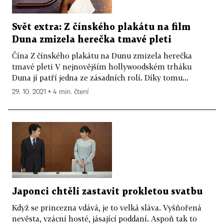
Svět extra: Z čínského plakátu na film
Duna zmizela herečka tmavé pleti
Čína Z čínského plakátu na Dunu zmizela herečka
tmavé pleti V nejnovějším hollywoodském trháku
Duna jí patří jedna ze zásadních rolí. Díky tomu...
29. 10. 2021 ▪ 4 min. čtení
Japonci chtěli zastavit prokletou svatbu
Když se princezna vdává, je to velká sláva. Vyšňořená
nevěsta, vzácní hosté, jásající poddaní. Aspoň tak to