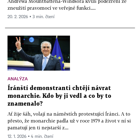
Andrewa Mountbattena-Windsora kvůli podezření ze
zneužití pravomocí ve veřejné funkci....
20. 2. 2026 ▪ 3 min. čtení
ANALÝZA
Íránští demonstranti chtějí návrat
monarchie. Kdo by ji vedl a co by to
znamenalo?
Ať žije šáh, volají na náměstích protestující Íránci. A to
přesto, že monarchie padla už v roce 1979 a život v ní si
pamatují jen ti nejstarší z...
12. 1. 2026 ▪ 4 min. čtení