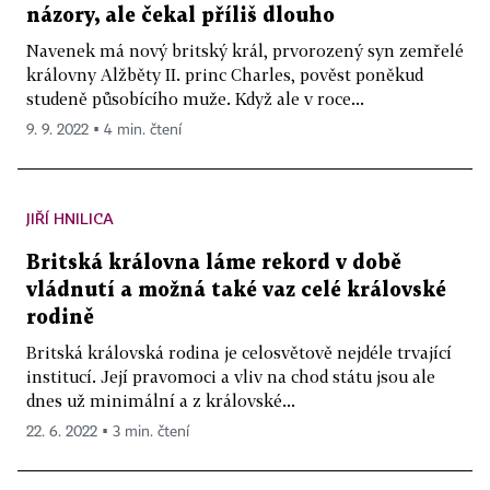
názory, ale čekal příliš dlouho
Navenek má nový britský král, prvorozený syn zemřelé
královny Alžběty II. princ Charles, pověst poněkud
studeně působícího muže. Když ale v roce...
9. 9. 2022 ▪ 4 min. čtení
JIŘÍ HNILICA
Britská královna láme rekord v době
vládnutí a možná také vaz celé královské
rodině
Britská královská rodina je celosvětově nejdéle trvající
institucí. Její pravomoci a vliv na chod státu jsou ale
dnes už minimální a z královské...
22. 6. 2022 ▪ 3 min. čtení