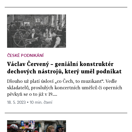
ČESKÉ PODNIKÁNÍ
Václav Červený – geniální konstruktér
dechových nástrojů, který uměl podnikat
Dlouho už platí úsloví „co Čech, to muzikant“. Vedle
skladatelů, proslulých koncertních umělců či operních
pěvkyň se o to již v 19....
18. 5. 2023 ▪ 10 min. čtení