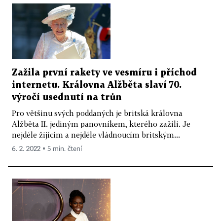
Zažila první rakety ve vesmíru i příchod
internetu. Královna Alžběta slaví 70.
výročí usednutí na trůn
Pro většinu svých poddaných je britská královna
Alžběta II. jediným panovníkem, kterého zažili. Je
nejdéle žijícím a nejdéle vládnoucím britským...
6. 2. 2022 ▪ 5 min. čtení