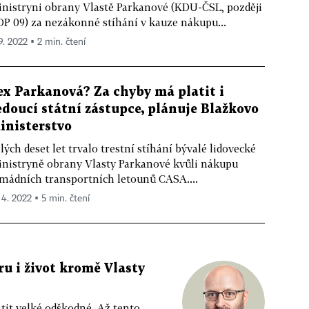
nistryni obrany Vlastě Parkanové (KDU-ČSL, později
P 09) za nezákonné stíhání v kauze nákupu...
9. 2022 ▪ 2 min. čtení
ex Parkanová? Za chyby má platit i
edoucí státní zástupce, plánuje Blažkovo
inisterstvo
lých deset let trvalo trestní stíhání bývalé lidovecké
nistryně obrany Vlasty Parkanové kvůli nákupu
mádních transportních letounů CASA....
 4. 2022 ▪ 5 min. čtení
ru i život kromě Vlasty
tit velké odškodné. Až tento