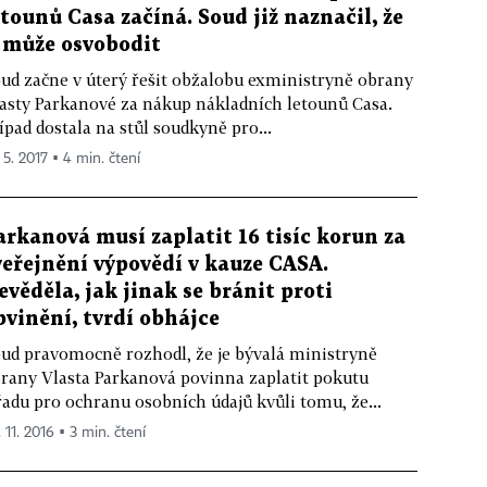
etounů Casa začíná. Soud již naznačil, že
i může osvobodit
ud začne v úterý řešit obžalobu exministryně obrany
asty Parkanové za nákup nákladních letounů Casa.
ípad dostala na stůl soudkyně pro...
 5. 2017 ▪ 4 min. čtení
arkanová musí zaplatit 16 tisíc korun za
veřejnění výpovědí v kauze CASA.
evěděla, jak jinak se bránit proti
bvinění, tvrdí obhájce
ud pravomocně rozhodl, že je bývalá ministryně
rany Vlasta Parkanová povinna zaplatit pokutu
adu pro ochranu osobních údajů kvůli tomu, že...
 11. 2016 ▪ 3 min. čtení