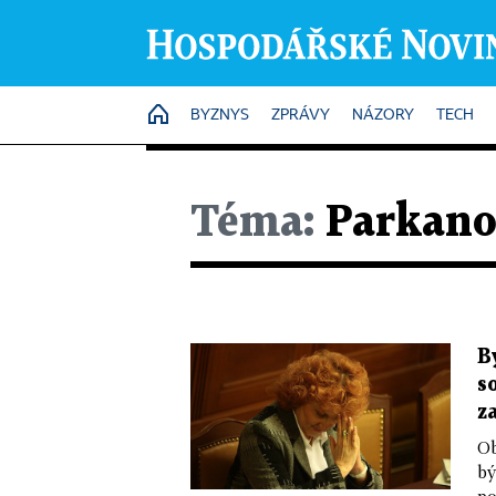
HOME
BYZNYS
ZPRÁVY
NÁZORY
TECH
Téma:
Parkano
B
s
z
Ob
bý