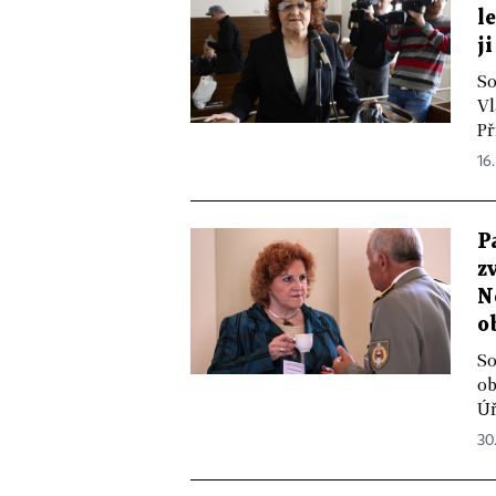
l
j
So
Vl
Př
16.
P
z
N
o
So
ob
Úř
30.