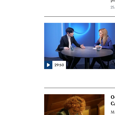
po
25.
29:50
O
C
Mi