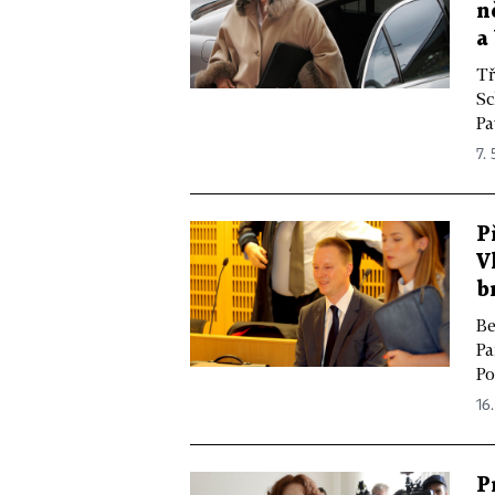
n
a
Tř
Sc
Pa
7. 
P
V
b
Be
Pa
Po
16.
P