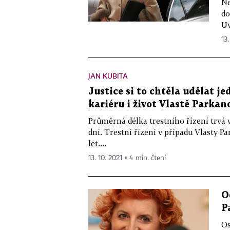
Ne
do
Uv
13.
JAN KUBITA
Justice si to chtěla udělat j
kariéru i život Vlastě Parkan
Průměrná délka trestního řízení trvá 
dní. Trestní řízení v případu Vlasty P
let....
13. 10. 2021 ▪ 4 min. čtení
O
P
Os