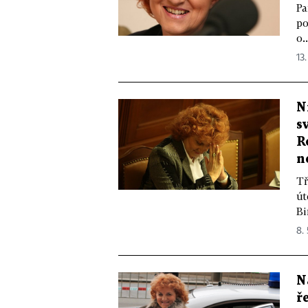
Pa
po
o..
13.
N
s
R
n
Tř
út
Bi
8.
N
ř