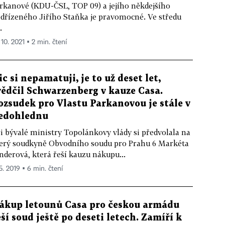
rkanové (KDU-ČSL, TOP 09) a jejího někdejšího
dřízeného Jiřího Staňka je pravomocné. Ve středu
.
 10. 2021 ▪ 2 min. čtení
ic si nepamatuji, je to už deset let,
vědčil Schwarzenberg v kauze Casa.
ozsudek pro Vlastu Parkanovou je stále v
edohlednu
i bývalé ministry Topolánkovy vlády si předvolala na
erý soudkyně Obvodního soudu pro Prahu 6 Markéta
nderová, která řeší kauzu nákupu...
 5. 2019 ▪ 6 min. čtení
ákup letounů Casa pro českou armádu
eší soud ještě po deseti letech. Zamíří k