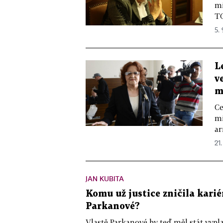
mi
TO
5. 
L
v
m
Ce
mi
ar
21.
JAN KUBITA
Komu už justice zničila karié
Parkanové?
Vlastě Parkanové by teď měl stát vypla