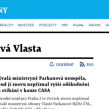
REALITY
INVESTICE
PODCASTY
HRY
PročNe
ARCHIV
D
vá Vlasta
ODEBÍRAT
RSS
ývalá ministryně Parkanová neuspěla,
oud jí znovu nepřiznal vyšší odškodnění
a stíhání v kauze CASA
vodní soud pro Prahu 2 ve čtvrtek znovu nepřiznal
valé ministryni obrany Vlastě Parkanové (KDU-ČSL,