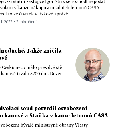
jvyšší státní zástupce Igor Stříž se rozhodl nepodat
volání v kauze nákupu armádních letounů CASA.
edl to ve čtvrtek v tiskové zprávě....
 1. 2022 ▪ 2 min. čtení
ednoduché. Takže zničila
ové
v Česku něco málo přes dvě stě
arkanové trvalo 3200 dní. Devět
dvolací soud potvrdil osvobození
arkanové a Staňka v kauze letounů CASA
vobození bývalé ministryně obrany Vlasty