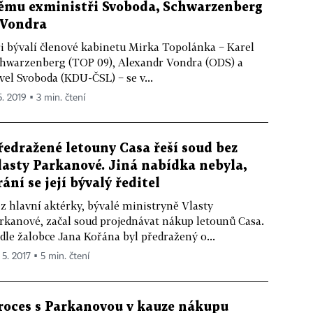
ěmu exministři Svoboda, Schwarzenberg
 Vondra
i bývalí členové kabinetu Mirka Topolánka − Karel
hwarzenberg (TOP 09), Alexandr Vondra (ODS) a
vel Svoboda (KDU­-ČSL) − se v...
5. 2019 ▪ 3 min. čtení
ředražené letouny Casa řeší soud bez
lasty Parkanové. Jiná nabídka nebyla,
rání se její bývalý ředitel
z hlavní aktérky, bývalé ministryně Vlasty
rkanové, začal soud projednávat nákup letounů Casa.
dle žalobce Jana Kořána byl předražený o...
 5. 2017 ▪ 5 min. čtení
roces s Parkanovou v kauze nákupu