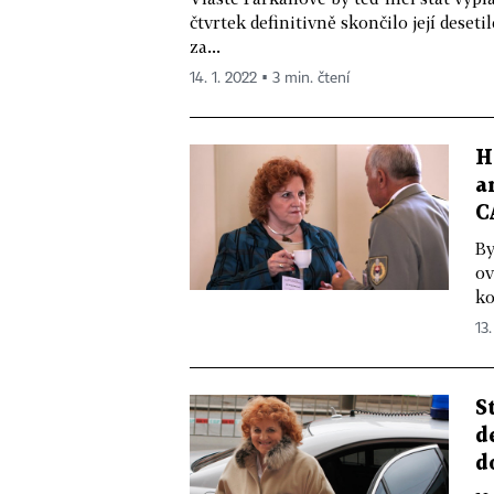
čtvrtek definitivně skončilo její deset
za...
14. 1. 2022 ▪ 3 min. čtení
H
a
C
By
ov
ko
13.
S
d
d