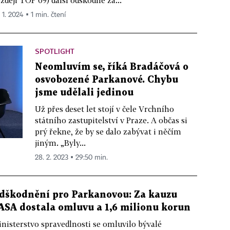
zději TOP 09) další odškodné za...
 1. 2024 ▪ 1 min. čtení
SPOTLIGHT
Neomluvím se, říká Bradáčová o
osvobozené Parkanové. Chybu
jsme udělali jedinou
Už přes deset let stojí v čele Vrchního
státního zastupitelství v Praze. A občas si
prý řekne, že by se dalo zabývat i něčím
jiným. „Byly...
28. 2. 2023 ▪ 29:50 min.
dškodnění pro Parkanovou: Za kauzu
ASA dostala omluvu a 1,6 milionu korun
nisterstvo spravedlnosti se omluvilo bývalé