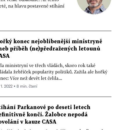
ileté, na hlavu postavené stíhání
ořký konec nejoblíbenější ministryně
neb příběh (ne)předražených letounů
ASA
la ministryní ve třech vládách, skoro rok také
ládala žebříček popularity politiků. Zažila ale hořký
nec: Více než devět let čelila...
 1. 2022 ▪ 8 min. čtení
tíhání Parkanové po deseti letech
efinitivně končí. Žalobce nepodá
ovolání v kauze CASA