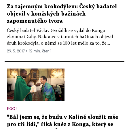
Za tajemným krokodýlem: Český badatel
objevil v konžských bažinách
zapomenutého tvora
Český badatel Václav Gvoždík se vydal do Konga
zkoumat žáby. Nakonec v tamních bažinách objevil
druh krokodýla, o němž se 100 let mělo za to, že...
29. 5. 2017 ▪ 12 min. čtení
EGO!
"Bál jsem se, že budu v Kolíně sloužit mše
pro tři lidi," říká kněz z Konga, který se