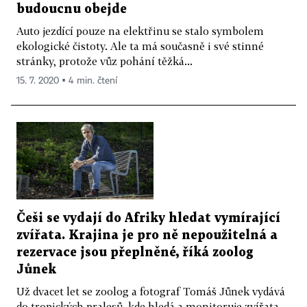
budoucnu obejde
Auto jezdící pouze na elektřinu se stalo symbolem
ekologické čistoty. Ale ta má současně i své stinné
stránky, protože vůz pohání těžká...
15. 7. 2020 ▪ 4 min. čtení
Češi se vydají do Afriky hledat vymírající
zvířata. Krajina je pro ně nepoužitelná a
rezervace jsou přeplněné, říká zoolog
Jůnek
Už dvacet let se zoolog a fotograf Tomáš Jůnek vydává
do tropických pralesů, kde hledá a monitoruje zvířata,