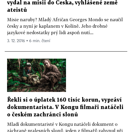
vydal na misii do Česka, vyhlášené země
ateistů
Misie naruby? Mladý Afričan Georges Mondo se naučil
česky a nyní je kaplanem v Kolíně. Jeho drobné
jazykové nedostatky prý lidi aspoň nutí...
3. 12. 2016 ▪ 6 min. čtení
Řekli si o úplatek 160 tisíc korun, vypráví
dokumentarista. V Kongu filmaři natáčeli
o českém zachránci slonů
Mladí dokumentaristé v Kongu natáčeli dokument o
záchraně pralesních slonů, jeden z filmařů zahynul při