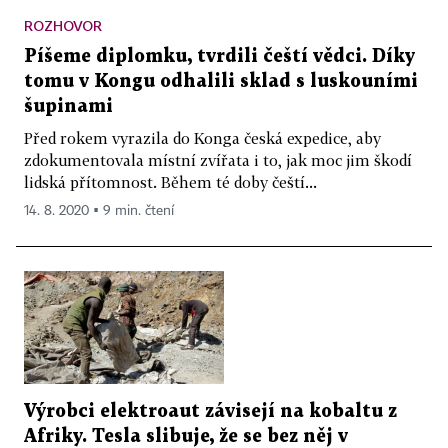
ROZHOVOR
Píšeme diplomku, tvrdili čeští vědci. Díky
tomu v Kongu odhalili sklad s luskouními
šupinami
Před rokem vyrazila do Konga česká expedice, aby
zdokumentovala místní zvířata i to, jak moc jim škodí
lidská přítomnost. Během té doby čeští...
14. 8. 2020 ▪ 9 min. čtení
Výrobci elektroaut závisejí na kobaltu z
Afriky. Tesla slibuje, že se bez něj v