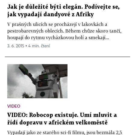
Jak je důležité býti elegán. Podívejte se,
jak vypadají dandyové z Afriky
V prašných ulicích se procházejí v lakovkách a
pestrobarevných oblecích. Během chůze skoro tančí,
houpají do rytmu vycházkovou holí a smekají...
3. 6. 2015 ▪ 4 min. čtení
VIDEO
VIDEO: Robocop existuje. Umí mluvit a
řídí dopravu v africkém velkoměstě
Vypadají jako ze starého sci-fi filmu, jsou bezmála 2,5