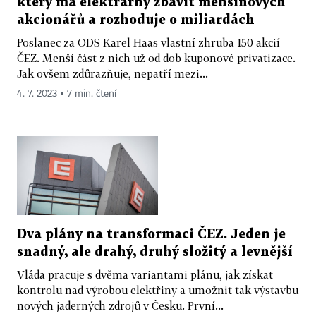
který má elektrárny zbavit menšinových
akcionářů a rozhoduje o miliardách
Poslanec za ODS Karel Haas vlastní zhruba 150 akcií
ČEZ. Menší část z nich už od dob kuponové privatizace.
Jak ovšem zdůrazňuje, nepatří mezi...
4. 7. 2023 ▪ 7 min. čtení
Dva plány na transformaci ČEZ. Jeden je
snadný, ale drahý, druhý složitý a levnější
Vláda pracuje s dvěma variantami plánu, jak získat
kontrolu nad výrobou elektřiny a umožnit tak výstavbu
nových jaderných zdrojů v Česku. První...