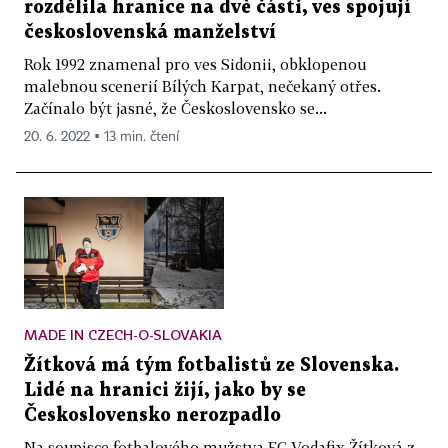
rozdělila hranice na dvě části, ves spojují
československá manželství
Rok 1992 znamenal pro ves Sidonii, obklopenou
malebnou scenerií Bílých Karpat, nečekaný otřes.
Začínalo být jasné, že Československo se...
20. 6. 2022 ▪ 13 min. čtení
MADE IN CZECH-O-SLOVAKIA
Žítková má tým fotbalistů ze Slovenska.
Lidé na hranici žijí, jako by se
Československo nerozpadlo
Na soupisce fotbalového mužstva FC Vodafix Žítková z