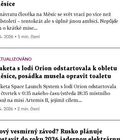
ěsíce
návratu člověka na Měsíc se svět vrací po více než
lstoletí – tentokrát ale s úplně jinou ambicí. Nepůjde
n o krátké mise...
 4. 2026 ▪ 5 min. čtení
KTUALIZOVÁNO
aketa s lodí Orion odstartovala k obletu
ěsíce, posádka musela opravit toaletu
keta Space Launch System s lodí Orion odstartovala
 čtvrtek v 0:35 našeho času (středa 18:35 místního
su) na misi Artemis II, jejímž cílem...
 4. 2026 ▪ 2 min. čtení
ový vesmírný závod? Rusko plánuje
ostavit do roku 2036 jadernou elektrárnu