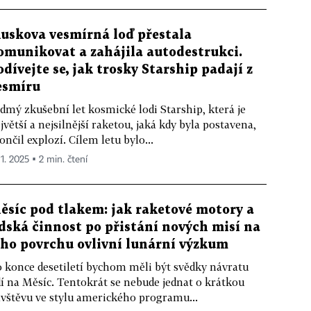
uskova vesmírná loď přestala
omunikovat a zahájila autodestrukci.
odívejte se, jak trosky Starship padají z
esmíru
dmý zkušební let kosmické lodi Starship, která je
jvětší a nejsilnější raketou, jaká kdy byla postavena,
ončil explozí. Cílem letu bylo...
 1. 2025 ▪ 2 min. čtení
ěsíc pod tlakem: jak raketové motory a
idská činnost po přistání nových misí na
eho povrchu ovlivní lunární výzkum
 konce desetiletí bychom měli být svědky návratu
dí na Měsíc. Tentokrát se nebude jednat o krátkou
vštěvu ve stylu amerického programu...