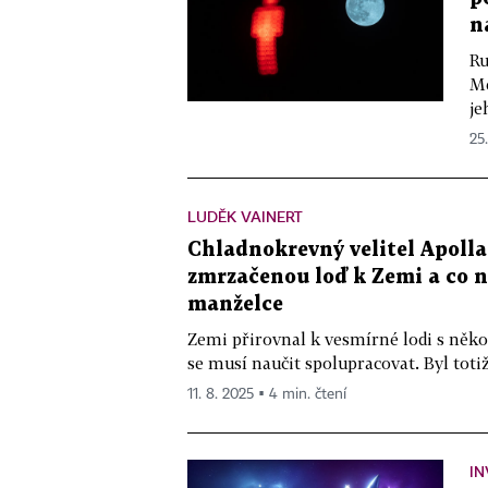
n
Ru
Mě
je
25.
LUDĚK VAINERT
Chladnokrevný velitel Apolla 
zmrzačenou loď k Zemi a co 
manželce
Zemi přirovnal k vesmírné lodi s něko
se musí naučit spolupracovat. Byl totiž
11. 8. 2025 ▪ 4 min. čtení
IN