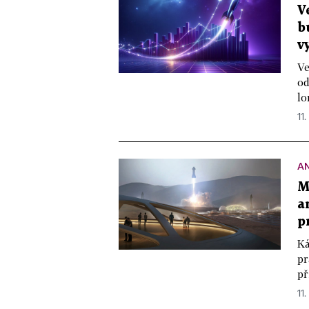
V
b
v
Ve
od
lo
11.
A
M
a
p
Ká
pr
př
11.