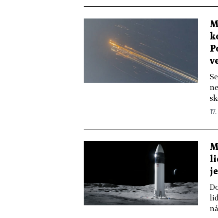
M
k
P
v
Se
ne
sk
17.
M
l
j
Do
li
ná