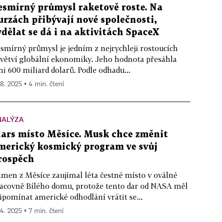
esmírný průmysl raketově roste. Na
urzách přibývají nové společnosti,
ydělat se dá i na aktivitách SpaceX
smírný průmysl je jedním z nejrychleji rostoucích
větví globální ekonomiky. Jeho hodnota přesáhla
ni 600 miliard dolarů. Podle odhadu...
 8. 2025 ▪ 4 min. čtení
NALÝZA
ars místo Měsíce. Musk chce změnit
merický kosmický program ve svůj
rospěch
men z Měsíce zaujímal léta čestné místo v oválné
acovně Bílého domu, protože tento dar od NASA měl
ipomínat americké odhodlání vrátit se...
 4. 2025 ▪ 7 min. čtení