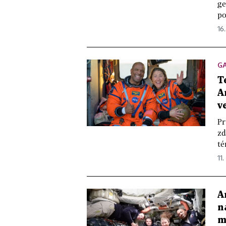
ge
po
16
GA
T
A
v
Pr
zd
té
11.
A
n
m