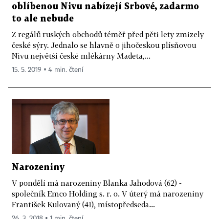
oblíbenou Nivu nabízejí Srbové, zadarmo
to ale nebude
Z regálů ruských obchodů téměř před pěti lety zmizely
české sýry. Jednalo se hlavně o jihočeskou plísňovou
Nivu největší české mlékárny Madeta,...
15. 5. 2019 ▪ 4 min. čtení
Narozeniny
V pondělí má narozeniny Blanka Jahodová (62) -
společník Emco Holding s. r. o. V úterý má narozeniny
František Kulovaný (41), místopředseda...
26. 3. 2018 ▪ 1 min. čtení