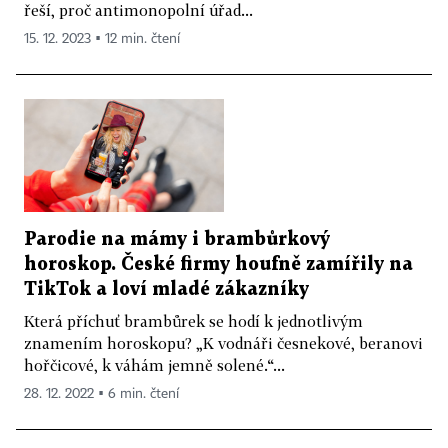
řeší, proč antimonopolní úřad...
15. 12. 2023 ▪ 12 min. čtení
Parodie na mámy i brambůrkový
horoskop. České firmy houfně zamířily na
TikTok a loví mladé zákazníky
Která příchuť brambůrek se hodí k jednotlivým
znamením horoskopu? „K vodnáři česnekové, beranovi
hořčicové, k váhám jemně solené.“...
28. 12. 2022 ▪ 6 min. čtení