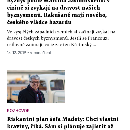
Byznys podle Martina Jašminského: V
cizině si zvykají na dravost našich
byznysmenů. Rakušané mají nového,
českého vládce hazardu
Ve vyspělých západních zemích si začínají zvykat na
dravost českých byznysmenů. Jestli se Francouzi
usilovně zajímají, co je zač ten Křetínský,...
15. 12. 2019 ▪ 4 min. čtení
ROZHOVOR
Riskantní plán šéfa Madety: Chci vlastní
kravíny, říká. Sám si plánuje zajistit až