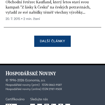
Obchodní řetězec Kaufland, který letos staví svou
kampaň "Z lásky k Česku" na českých potravinách,
vyřadil ze své nabídky téměř všechny výrobky...
20. 7. 2015 ▪ 2 min. čtení
DALŠÍ ČLÁNKY
©
1996-2026
Economia, a.s.
Hospodářské noviny (print) ISSN 0862-9587
Hospodářské noviny (online) ISSN 2787-950X
Certifikováno
Sledujte nás