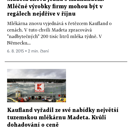
Mléčné výrobky firmy mohou být v
regálech nejdříve v říjnu
Mlékárna znovu vyjednává s řetězcem Kaufland o
cenách. V tuto chvíli Madeta zpracovává
"nadbytečných" 200 tisíc litrů mléka týdně. V
Německu...
6. 8. 2015 ▪ 2 min. čtení
Kaufland vyřadil ze své nabídky největší
tuzemskou mlékárnu Madeta. Kvůli
dohadování o ceně