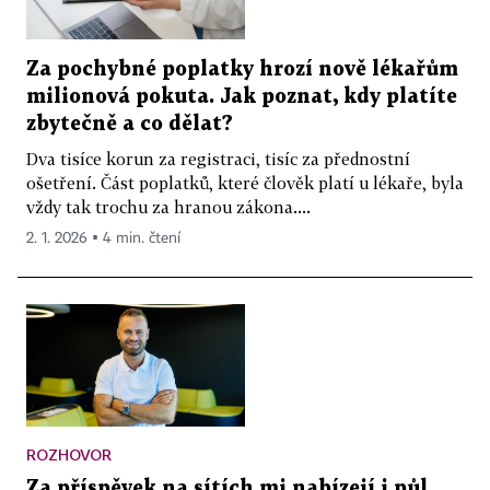
Za pochybné poplatky hrozí nově lékařům
milionová pokuta. Jak poznat, kdy platíte
zbytečně a co dělat?
Dva tisíce korun za registraci, tisíc za přednostní
ošetření. Část poplatků, které člověk platí u lékaře, byla
vždy tak trochu za hranou zákona....
2. 1. 2026 ▪ 4 min. čtení
ROZHOVOR
Za příspěvek na sítích mi nabízejí i půl