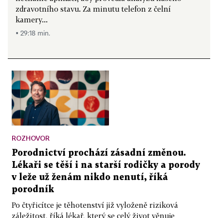
zdravotního stavu. Za minutu telefon z čelní
kamery...
▪ 29:18 min.
ROZHOVOR
Porodnictví prochází zásadní změnou.
Lékaři se těší i na starší rodičky a porody
v leže už ženám nikdo nenutí, říká
porodník
Po čtyřicítce je těhotenství již vyloženě riziková
záležitost, říká lékař, který se celý život věnuje