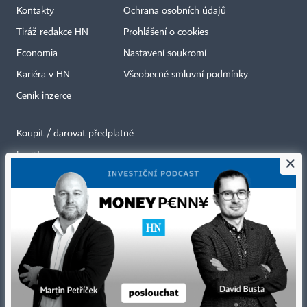
Kontakty
Ochrana osobních údajů
Tiráž redakce HN
Prohlášení o cookies
Economia
Nastavení soukromí
Kariéra v HN
Všeobecné smluvní podmínky
Ceník inzerce
Koupit / darovat předplatné
Eventy
×
Newslettery
RSS kanály
Autorská práva vykonává vydavatel. Bez písemného svolení vydavatele je
zakázáno jakékoli užití částí nebo celku díla, zejména rozmnožování a šíření
jakýmkoli způsobem, mechanickým nebo elektronickým, v českém nebo
jiném jazyce. Bez souhlasu vydavatele je zakázáno též rozmnožování
obsahu pro účely automatizované analýzy textů nebo dat