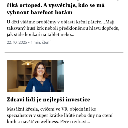
říká ortoped. A vysvětluje, kdo se má
vyhnout barefoot botám
U dětí vídáme problémy v oblasti krční páteře. „Mají
takzvaný husí krk neboli předkloněnou hlavu dopředu,
jak stále koukají na tablet nebo...
22. 10. 2025 ▪ 1 min. čtení
Zdraví lidí je nejlepší investice
Masážní křesla, cvičení ve VR, objednání ke
specialistovi v super krátké lhůtě nebo dny na čtení
knih a návštěvu wellness. Péče o zdraví...