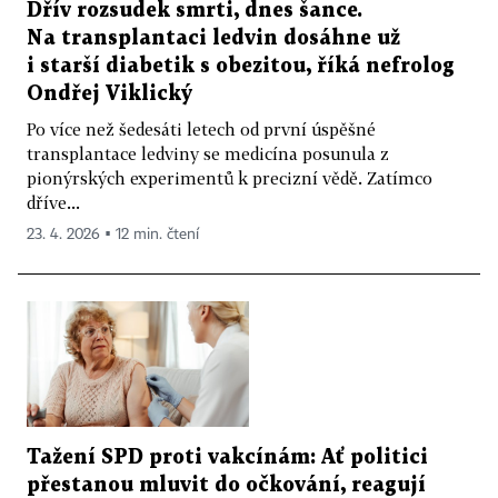
Dřív rozsudek smrti, dnes šance.
Na transplantaci ledvin dosáhne už
i starší diabetik s obezitou, říká nefrolog
Ondřej Viklický
Po více než šedesáti letech od první úspěšné
transplantace ledviny se medicína posunula z
pionýrských experimentů k precizní vědě. Zatímco
dříve...
23. 4. 2026 ▪ 12 min. čtení
Tažení SPD proti vakcínám: Ať politici
přestanou mluvit do očkování, reagují