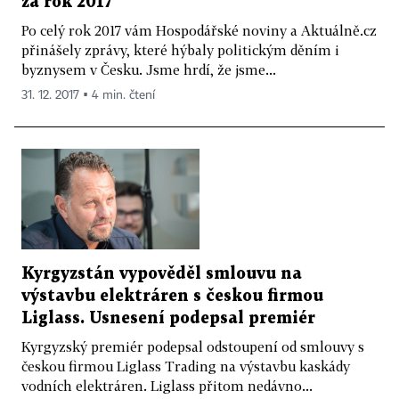
za rok 2017
Po celý rok 2017 vám Hospodářské noviny a Aktuálně.cz
přinášely zprávy, které hýbaly politickým děním i
byznysem v Česku. Jsme hrdí, že jsme...
31. 12. 2017 ▪ 4 min. čtení
Kyrgyzstán vypověděl smlouvu na
výstavbu elektráren s českou firmou
Liglass. Usnesení podepsal premiér
Kyrgyzský premiér podepsal odstoupení od smlouvy s
českou firmou Liglass Trading na výstavbu kaskády
vodních elektráren. Liglass přitom nedávno...