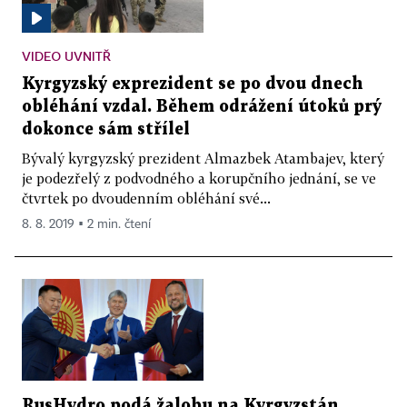
VIDEO UVNITŘ
Kyrgyzský exprezident se po dvou dnech
obléhání vzdal. Během odrážení útoků prý
dokonce sám střílel
Bývalý kyrgyzský prezident Almazbek Atambajev, který
je podezřelý z podvodného a korupčního jednání, se ve
čtvrtek po dvoudenním obléhání své...
8. 8. 2019 ▪ 2 min. čtení
RusHydro podá žalobu na Kyrgyzstán.