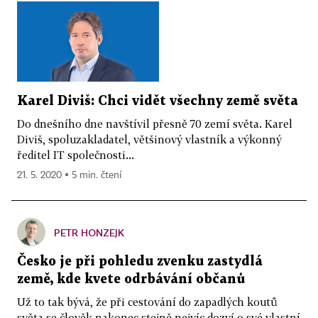
Karel Diviš: Chci vidět všechny země světa
Do dnešního dne navštívil přesně 70 zemí světa. Karel
Diviš, spoluzakladatel, většinový vlastník a výkonný
ředitel IT společnosti...
21. 5. 2020 ▪ 5 min. čtení
PETR HONZEJK
Česko je při pohledu zvenku zastydlá
země, kde kvete odrbávání občanů
Už to tak bývá, že při cestování do zapadlých koutů
světa se člověk nakonec stejně nejvíc dozví o své vlastní