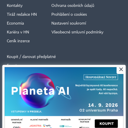
Kontakty
Ochrana osobních údajů
Tiráž redakce HN
Prohlášení o cookies
Economia
Nastavení soukromí
Kariéra v HN
Všeobecné smluvní podmínky
Ceník inzerce
Koupit / darovat předplatné
Eventy
×
Newslettery
RSS kanály
Autorská práva vykonává vydavatel. Bez písemného svolení vydavatele je
zakázáno jakékoli užití částí nebo celku díla, zejména rozmnožování a šíření
jakýmkoli způsobem, mechanickým nebo elektronickým, v českém nebo
jiném jazyce. Bez souhlasu vydavatele je zakázáno též rozmnožování
obsahu pro účely automatizované analýzy textů nebo dat