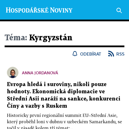
Téma:
Kyrgyzstán
ODEBÍRAT
RSS
ANNA JORDANOVÁ
Evropa hledá i suroviny, nikoli pouze
hodnoty. Ekonomická diplomacie ve
Střední Asii naráží na sankce, konkurenci
Číny a vazby s Ruskem
Historicky první regionální summit EU–Střední Asie,
který proběhl loni v dubnu v uzbeckém Samarkandu, se
točil v zásadě kolem tří témat:...