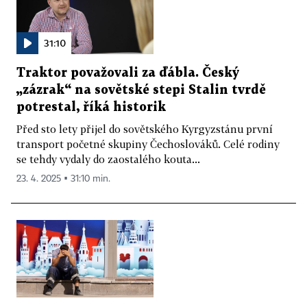
31:10
Traktor považovali za ďábla. Český
„zázrak“ na sovětské stepi Stalin tvrdě
potrestal, říká historik
Před sto lety přijel do sovětského Kyrgyzstánu první
transport početné skupiny Čechoslováků. Celé rodiny
se tehdy vydaly do zaostalého kouta...
23. 4. 2025 ▪ 31:10 min.