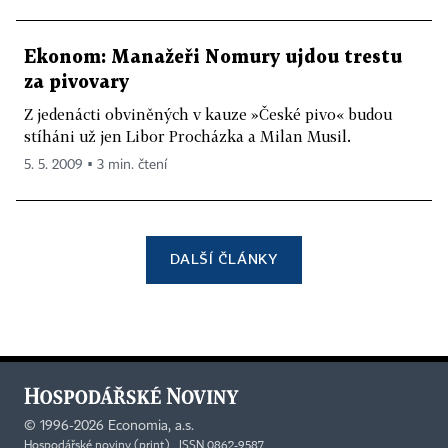
Ekonom: Manažeři Nomury ujdou trestu
za pivovary
Z jedenácti obviněných v kauze »České pivo« budou
stíháni už jen Libor Procházka a Milan Musil.
5. 5. 2009 ▪ 3 min. čtení
DALŠÍ ČLÁNKY
©
1996-2026
Economia, a.s.
Hospodářské noviny (print) ISSN 0862-9587