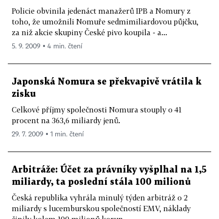
Policie obvinila jedenáct manažerů IPB a Nomury z
toho, že umožnili Nomuře sedmimiliardovou půjčku,
za niž akcie skupiny České pivo koupila - a...
5. 9. 2009 ▪ 4 min. čtení
Japonská Nomura se překvapivě vrátila k
zisku
Celkové příjmy společnosti Nomura stouply o 41
procent na 363,6 miliardy jenů.
29. 7. 2009 ▪ 1 min. čtení
Arbitráže: Účet za právníky vyšplhal na 1,5
miliardy, ta poslední stála 100 milionů
Česká republika vyhrála minulý týden arbitráž o 2
miliardy s lucemburskou společností EMV, náklady
činily kolem 100 milionů korun.