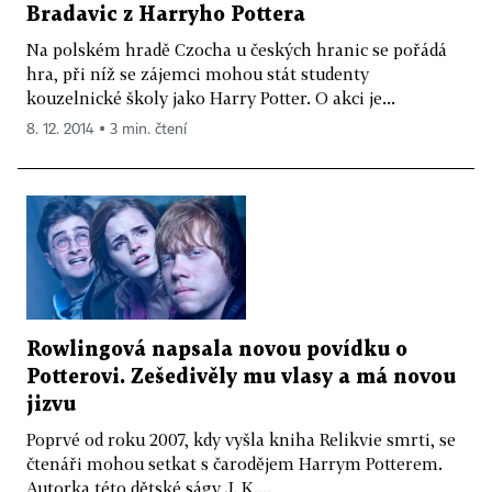
Bradavic z Harryho Pottera
Na polském hradě Czocha u českých hranic se pořádá
hra, při níž se zájemci mohou stát studenty
kouzelnické školy jako Harry Potter. O akci je...
8. 12. 2014 ▪ 3 min. čtení
Rowlingová napsala novou povídku o
Potterovi. Zešedivěly mu vlasy a má novou
jizvu
Poprvé od roku 2007, kdy vyšla kniha Relikvie smrti, se
čtenáři mohou setkat s čarodějem Harrym Potterem.
Autorka této dětské ságy J. K....