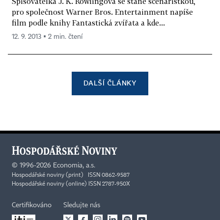
Spisovatelka J. K. Rowlingová se stane scenáristkou,
pro společnost Warner Bros. Entertainment napíše
film podle knihy Fantastická zvířata a kde...
12. 9. 2013 ▪ 2 min. čtení
DALŠÍ ČLÁNKY
©
1996-2026
Economia, a.s.
Hospodářské noviny (print) ISSN 0862-9587
Hospodářské noviny (online) ISSN 2787-950X
Certifikováno
Sledujte nás