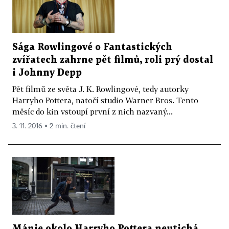
Sága Rowlingové o Fantastických
zvířatech zahrne pět filmů, roli prý dostal
i Johnny Depp
Pět filmů ze světa J. K. Rowlingové, tedy autorky
Harryho Pottera, natočí studio Warner Bros. Tento
měsíc do kin vstoupí první z nich nazvaný...
3. 11. 2016 ▪ 2 min. čtení
Mánie okolo Harryho Pottera neutichá,