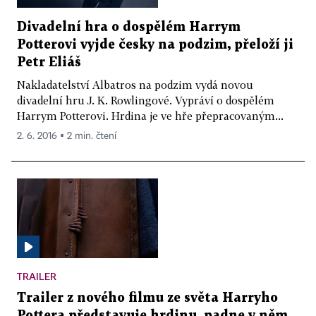
Divadelní hra o dospělém Harrym
Potterovi vyjde česky na podzim, přeloží ji
Petr Eliáš
Nakladatelství Albatros na podzim vydá novou
divadelní hru J. K. Rowlingové. Vypráví o dospělém
Harrym Potterovi. Hrdina je ve hře přepracovaným...
2. 6. 2016 ▪ 2 min. čtení
TRAILER
Trailer z nového filmu ze světa Harryho
Pottera představuje hrdinu, padne v něm