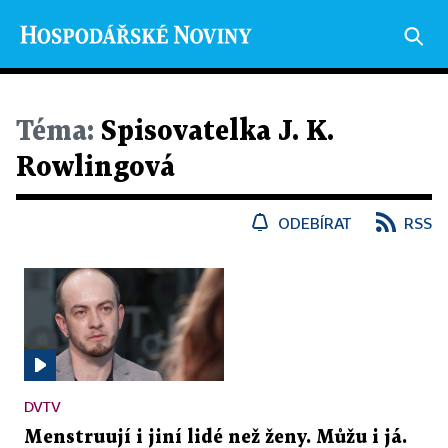
Téma:
Spisovatelka J. K.
Rowlingová
ODEBÍRAT
RSS
DVTV
Menstruují i jiní lidé než ženy. Můžu i já.