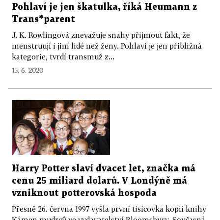
Pohlaví je jen škatulka, říká Heumann z
Trans*parent
J. K. Rowlingová znevažuje snahy přijmout fakt, že
menstruují i jiní lidé než ženy. Pohlaví je jen přibližná
kategorie, tvrdí transmuž z...
15. 6. 2020
Harry Potter slaví dvacet let, značka má
cenu 25 miliard dolarů. V Londýně má
vzniknout potterovská hospoda
Přesně 26. června 1997 vyšla první tisícovka kopií knihy
Kámen mudrců ve vydavatelství Bloomsbury. Současná