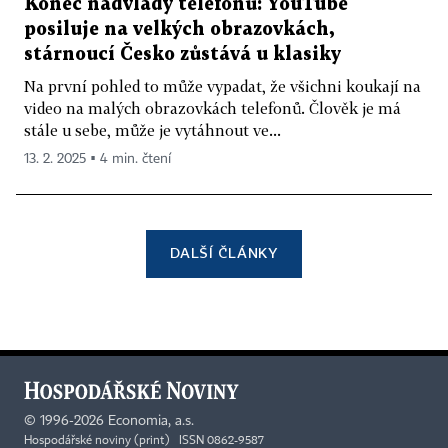
Konec nadvlády telefonů: YouTube
posiluje na velkých obrazovkách,
stárnoucí Česko zůstává u klasiky
Na první pohled to může vypadat, že všichni koukají na
video na malých obrazovkách telefonů. Člověk je má
stále u sebe, může je vytáhnout ve...
13. 2. 2025 ▪ 4 min. čtení
DALŠÍ ČLÁNKY
©
1996-2026
Economia, a.s.
Hospodářské noviny (print) ISSN 0862-9587