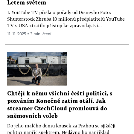
Letem světem
1. YouTube TV přišla o pořady od Disneyho Foto:
Shutterstock Zhruba 10 milionů předplatitelů YouTube
TV v USA ztratilo přístup ke zpravodajství...
11. 11. 2025 ▪ 3 min. čtení
Chtějí k němu všichni čeští politici, s
pozváním Konečné zatím otálí. Jak
streamer CzechCloud promlouvá do
sněmovních voleb
Do jeho malého domu kousek za Prahou se sjíždějí
politici napříč spektrem. Nedávno ho například