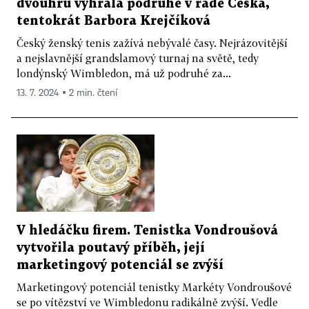
dvouhru vyhrála podruhé v řadě Češka,
tentokrát Barbora Krejčíková
Český ženský tenis zažívá nebývalé časy. Nejrázovitější
a nejslavnější grandslamový turnaj na světě, tedy
londýnský Wimbledon, má už podruhé za...
13. 7. 2024 ▪ 2 min. čtení
V hledáčku firem. Tenistka Vondroušová
vytvořila poutavý příběh, její
marketingový potenciál se zvýší
Marketingový potenciál tenistky Markéty Vondroušové
se po vítězství ve Wimbledonu radikálně zvýší. Vedle