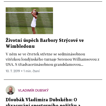
Životní úspěch Barbory Strýcové ve
Wimbledonu
V něm se ve čtvrtek střetne se sedminásobnou
vítězkou londýnského turnaje Serenou Williamsovou z
USA. S třiadvacetinásobnou grandslamovou...
10. 7. 2019 ▪ 1 min. čtení
VLADIMÍR DUBSKÝ
Dloubák Vladimíra Dubského: O
zkracování sportovního požitku a