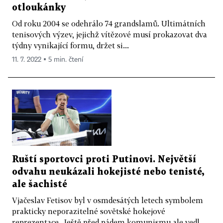
otloukánky
Od roku 2004 se odehrálo 74 grandslamů. Ultimátních
tenisových výzev, jejichž vítězové musí prokazovat dva
týdny vynikající formu, držet si...
11. 7. 2022 ▪ 5 min. čtení
Ruští sportovci proti Putinovi. Největší
odvahu neukázali hokejisté nebo tenisté,
ale šachisté
Vjačeslav Fetisov byl v osmdesátých letech symbolem
prakticky neporazitelné sovětské hokejové
reprezentace. Ještě před pádem komunismu ale vedl...