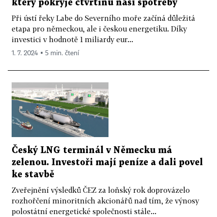
který pokryje čtvrtinu naší spotřeby
Při ústí řeky Labe do Severního moře začíná důležitá
etapa pro německou, ale i českou energetiku. Díky
investici v hodnotě 1 miliardy eur...
1. 7. 2024 ▪ 5 min. čtení
Český LNG terminál v Německu má
zelenou. Investoři mají peníze a dali povel
ke stavbě
Zveřejnění výsledků ČEZ za loňský rok doprovázelo
rozhořčení minoritních akcionářů nad tím, že výnosy
polostátní energetické společnosti stále...