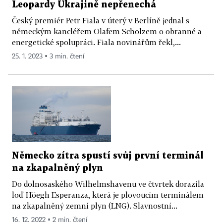
Leopardy Ukrajině nepřenechá
Český premiér Petr Fiala v úterý v Berlíně jednal s
německým kancléřem Olafem Scholzem o obranné a
energetické spolupráci. Fiala novinářům řekl,...
25. 1. 2023 ▪ 3 min. čtení
Německo zítra spustí svůj první terminál
na zkapalněný plyn
Do dolnosaského Wilhelmshavenu ve čtvrtek dorazila
loď Höegh Esperanza, která je plovoucím terminálem
na zkapalněný zemní plyn (LNG). Slavnostní...
16. 12. 2022 ▪ 2 min. čtení