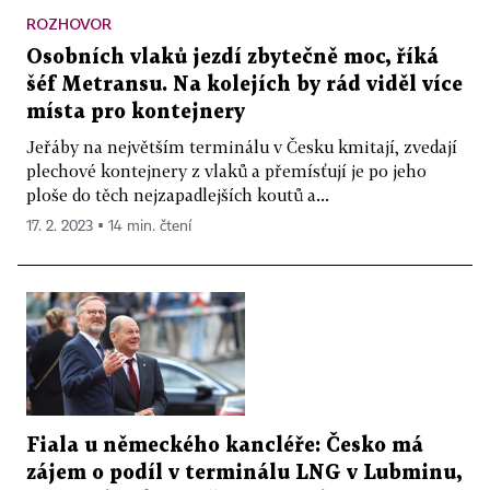
ROZHOVOR
Osobních vlaků jezdí zbytečně moc, říká
šéf Metransu. Na kolejích by rád viděl více
místa pro kontejnery
Jeřáby na největším terminálu v Česku kmitají, zvedají
plechové kontejnery z vlaků a přemísťují je po jeho
ploše do těch nejzapadlejších koutů a...
17. 2. 2023 ▪ 14 min. čtení
Fiala u německého kancléře: Česko má
zájem o podíl v terminálu LNG v Lubminu,