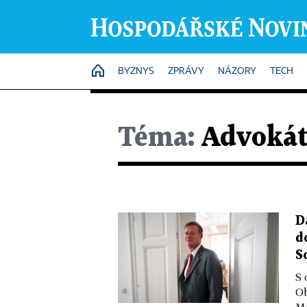
HOME
BYZNYS
ZPRÁVY
NÁZORY
TECH
Téma:
Advoká
D
d
S
S 
Ob