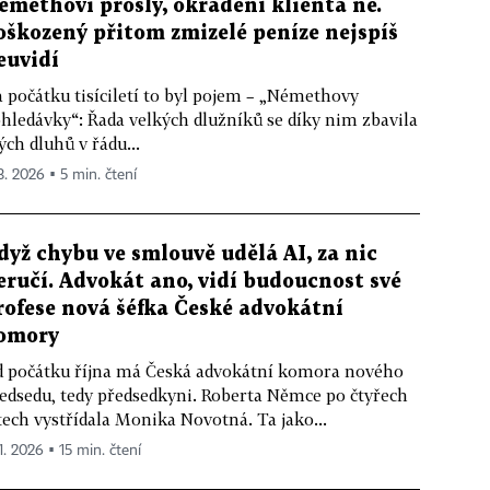
émethovi prošly, okradení klienta ne.
oškozený přitom zmizelé peníze nejspíš
euvidí
 počátku tisíciletí to byl pojem – „Némethovy
hledávky“: Řada velkých dlužníků se díky nim zbavila
ých dluhů v řádu...
 3. 2026 ▪ 5 min. čtení
dyž chybu ve smlouvě udělá AI, za nic
eručí. Advokát ano, vidí budoucnost své
rofese nová šéfka České advokátní
omory
 počátku října má Česká advokátní komora nového
edsedu, tedy předsedkyni. Roberta Němce po čtyřech
tech vystřídala Monika Novotná. Ta jako...
1. 2026 ▪ 15 min. čtení