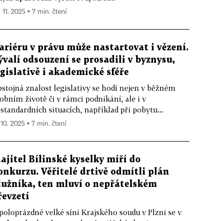
 11. 2025 ▪ 7 min. čtení
ariéru v právu může nastartovat i vězení.
ývalí odsouzení se prosadili v byznysu,
egislativě i akademické sféře
stojná znalost legislativy se hodí nejen v běžném
obním životě či v rámci podnikání, ale i v
standardních situacích, například při pobytu...
 10. 2025 ▪ 7 min. čtení
ajitel Bílinské kyselky míří do
onkurzu. Věřitelé drtivě odmítli plán
lužníka, ten mluví o nepřátelském
řevzetí
poloprázdné velké síni Krajského soudu v Plzni se v