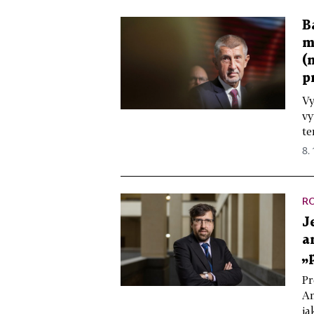
B
m
(
p
Vy
vy
te
8. 
R
J
a
„
Pr
An
ja