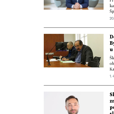
Pr
ka
Šp
20
D
B
u
Šk
ob
Ka
1.
S
z
p
s