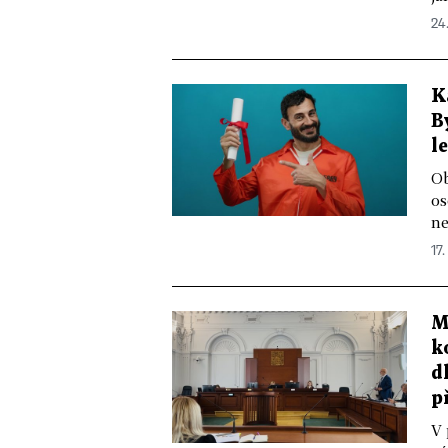
24.
K
B
l
Ob
os
ne
17.
M
k
d
p
V 