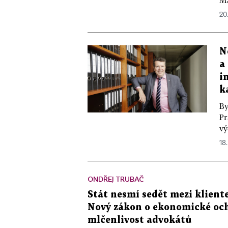
Ma
20
N
a
i
k
By
Pr
vý
18.
ONDŘEJ TRUBAČ
Stát nesmí sedět mezi klient
Nový zákon o ekonomické och
mlčenlivost advokátů