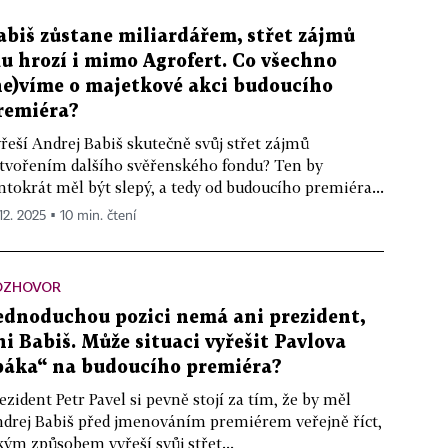
abiš zůstane miliardářem, střet zájmů
u hrozí i mimo Agrofert. Co všechno
ne)víme o majetkové akci budoucího
remiéra?
řeší Andrej Babiš skutečně svůj střet zájmů
tvořením dalšího svěřenského fondu? Ten by
ntokrát měl být slepý, a tedy od budoucího premiéra...
12. 2025 ▪ 10 min. čtení
OZHOVOR
ednoduchou pozici nemá ani prezident,
ni Babiš. Může situaci vyřešit Pavlova
páka“ na budoucího premiéra?
ezident Petr Pavel si pevně stojí za tím, že by měl
drej Babiš před jmenováním premiérem veřejně říct,
kým způsobem vyřeší svůj střet...