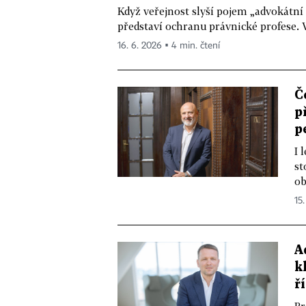
Když veřejnost slyší pojem „advokátní 
představí ochranu právnické profese. Ve
16. 6. 2026 ▪ 4 min. čtení
Č
p
p
I 
st
ob
15
A
k
ř