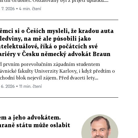
rtin Grubner. Obžalovaný byl z přijetí úplatku....
. 7. 2026 ▪ 4 min. čtení
ěmci si o Češích mysleli, že kradou auta
 ledviny, na mě ale působili jako
ntelektuálové, říká o počátcích své
ariéry v Česku německý advokát Braun
l prvním porevolučním západním studentem
ávnické fakulty Univerzity Karlovy, i když předtím o
chodní blok nejevil zájem. Před dvaceti lety...
 6. 2026 ▪ 11 min. čtení
em a jeho advokátem.
raně státu může oslabit