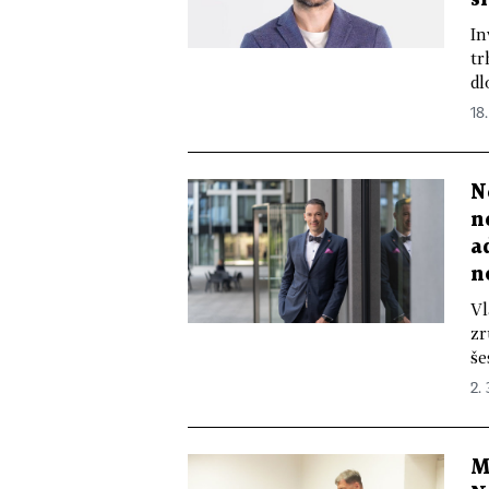
In
tr
dl
18
N
n
a
n
Vl
zr
še
2.
M