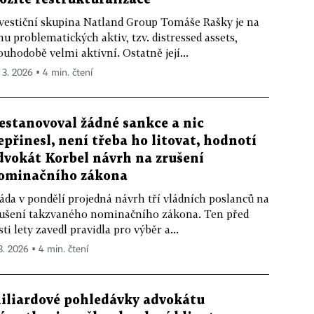
vestiční skupina Natland Group Tomáše Rašky je na
hu problematických aktiv, tzv. distressed assets,
ouhodobě velmi aktivní. Ostatně její...
. 3. 2026 ▪ 4 min. čtení
estanovoval žádné sankce a nic
epřinesl, není třeba ho litovat, hodnotí
dvokát Korbel návrh na zrušení
ominačního zákona
áda v pondělí projedná návrh tří vládních poslanců na
ušení takzvaného nominačního zákona. Ten před
sti lety zavedl pravidla pro výběr a...
 3. 2026 ▪ 4 min. čtení
iliardové pohledávky advokátu