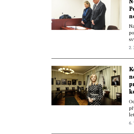
N
P
n
Na
po
sv
2.
K
n
p
k
Od
př
le
6. 