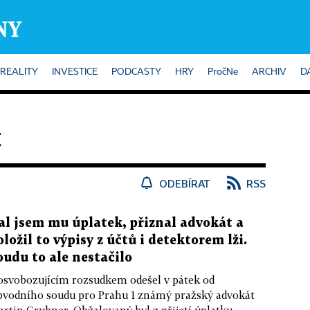
REALITY
INVESTICE
PODCASTY
HRY
PročNe
ARCHIV
D
t
ODEBÍRAT
RSS
al jsem mu úplatek, přiznal advokát a
oložil to výpisy z účtů i detektorem lži.
oudu to ale nestačilo
osvobozujícím rozsudkem odešel v pátek od
vodního soudu pro Prahu 1 známý pražský advokát