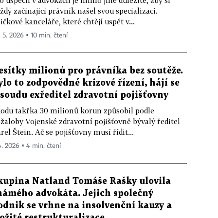
o úspěch v advokacii je mimo jiné důležité, aby si
ždý začínající právník našel svou specializaci.
ičkové kanceláře, které chtějí uspět v...
. 5. 2026 ▪ 10 min. čtení
esítky milionů pro právníka bez soutěže.
ylo to zodpovědné krizové řízení, hájí se
 soudu exředitel zdravotní pojišťovny
odu takřka 30 milionů korun způsobil podle
žaloby Vojenské zdravotní pojišťovně bývalý ředitel
rel Štein. Ač se pojišťovny musí řídit...
 4. 2026 ▪ 4 min. čtení
kupina Natland Tomáše Rašky ulovila
námého advokáta. Jejich společný
odnik se vrhne na insolvenční kauzy a
ložité restrukturalizace