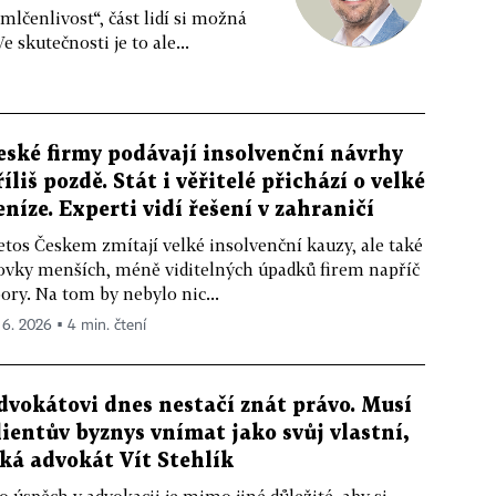
mlčenlivost“, část lidí si možná
 skutečnosti je to ale...
eské firmy podávají insolvenční návrhy
říliš pozdě. Stát i věřitelé přichází o velké
eníze. Experti vidí řešení v zahraničí
letos Českem zmítají velké insolvenční kauzy, ale také
ovky menších, méně viditelných úpadků firem napříč
ory. Na tom by nebylo nic...
. 6. 2026 ▪ 4 min. čtení
dvokátovi dnes nestačí znát právo. Musí
lientův byznys vnímat jako svůj vlastní,
íká advokát Vít Stehlík