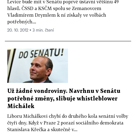
Levice bude mít v Senátu poprvé ústavní většinu 49
hlasů. ČSSD a KSČM spolu se Zemanovcem
Vladimírem Drymlem k ní získaly ve volbách
potřebných...
20. 10. 2012 ▪ 3 min. čtení
Už žádné vondroviny. Navrhnu v Senátu
potřebné změny, slibuje whistleblower
Michálek
Liboru Michálkovi chybí do druhého kola senátní volby
čtyři dny. Když v Praze 2 porazí sociálního demokrata
Stanislava Křečka a skutečně v...