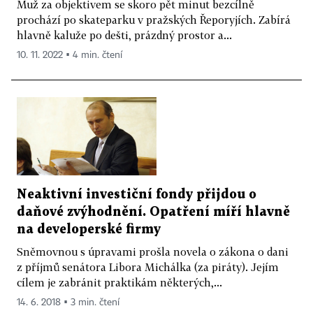
Muž za objektivem se skoro pět minut bezcílně
prochází po skateparku v pražských Řeporyjích. Zabírá
hlavně kaluže po dešti, prázdný prostor a...
10. 11. 2022 ▪ 4 min. čtení
Neaktivní investiční fondy přijdou o
daňové zvýhodnění. Opatření míří hlavně
na developerské firmy
Sněmovnou s úpravami prošla novela o zákona o dani
z příjmů senátora Libora Michálka (za piráty). Jejím
cílem je zabránit praktikám některých,...
14. 6. 2018 ▪ 3 min. čtení