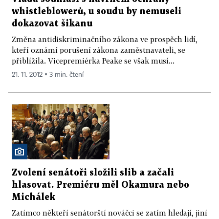
whistleblowerů, u soudu by nemuseli
dokazovat šikanu
Změna antidiskriminačního zákona ve prospěch lidí,
kteří oznámí porušení zákona zaměstnavateli, se
přiblížila. Vicepremiérka Peake se však musí...
21. 11. 2012 ▪ 3 min. čtení
Zvolení senátoři složili slib a začali
hlasovat. Premiéru měl Okamura nebo
Michálek
Zatímco někteří senátorští nováčci se zatím hledají, jiní