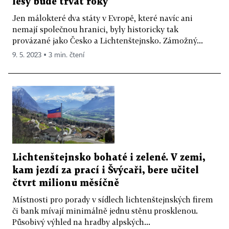
lesy bude trvat roky
Jen málokteré dva státy v Evropě, které navíc ani
nemají společnou hranici, byly historicky tak
provázané jako Česko a Lichtenštejnsko. Zámožný...
9. 5. 2023 ▪ 3 min. čtení
Lichtenštejnsko bohaté i zelené. V zemi,
kam jezdí za prací i Švýcaři, bere učitel
čtvrt milionu měsíčně
Místnosti pro porady v sídlech lichtenštejnských firem
či bank mívají minimálně jednu stěnu prosklenou.
Působivý výhled na hradby alpských...