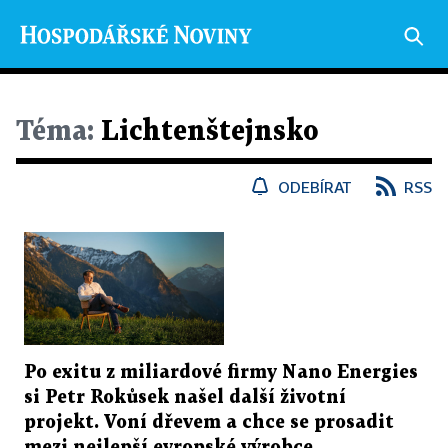
Téma:
Lichtenštejnsko
ODEBÍRAT
RSS
Po exitu z miliardové firmy Nano Energies
si Petr Rokůsek našel další životní
projekt. Voní dřevem a chce se prosadit
mezi nejlepší evropské výrobce