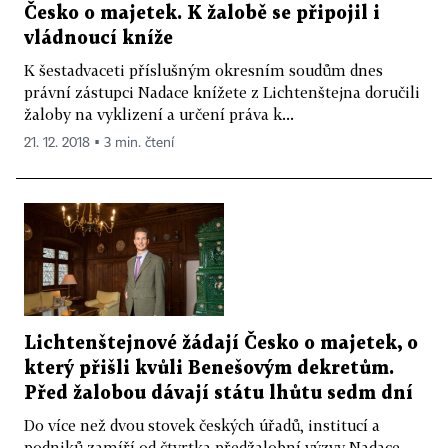
Česko o majetek. K žalobě se připojil i
vládnoucí kníže
K šestadvaceti příslušným okresním soudům dnes
právní zástupci Nadace knížete z Lichtenštejna doručili
žaloby na vyklizení a určení práva k...
21. 12. 2018 ▪ 3 min. čtení
Lichtenštejnové žádají Česko o majetek, o
který přišli kvůli Benešovým dekretům.
Před žalobou dávají státu lhůtu sedm dní
Do více než dvou stovek českých úřadů, institucí a
podniků zamíří od čtvrtka předžalobní výzvy Nadace