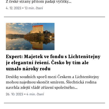
Z české strany přitom padají výčitky...
4. 12. 2023 ▪ 13 min. čtení
Expert: Majetek ve fondu s Lichtenštejny
je elegantní řešení. Česko by tím ale
uznalo nároky rodu
Desítky soudních sporů mezi Českem a Lichtenštejny
mohou najednou skončit smírem. Šlechtická rodina
navrhla zdejší vládě zřízení společného...
26. 10. 2023 ▪ 4 min. čtení