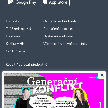
Kontakty
Ochrana osobních údajů
Tiráž redakce HN
Prohlášení o cookies
Economia
Nastavení soukromí
Kariéra v HN
Všeobecné smluvní podmínky
Ceník inzerce
Koupit / darovat předplatné
Eventy
×
Newslettery
RSS kanály
Autorská práva vykonává vydavatel. Bez písemného svolení vydavatele je