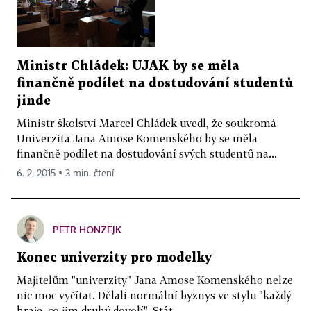
Ministr Chládek: UJAK by se měla
finančně podílet na dostudování studentů
jinde
Ministr školství Marcel Chládek uvedl, že soukromá
Univerzita Jana Amose Komenského by se měla
finančně podílet na dostudování svých studentů na...
6. 2. 2015 ▪ 3 min. čtení
PETR HONZEJK
Konec univerzity pro modelky
Majitelům "univerzity" Jana Amose Komenského nelze
nic moc vyčítat. Dělali normální byznys ve stylu "každý
hraje, co jim druhý dovolí". Stát...