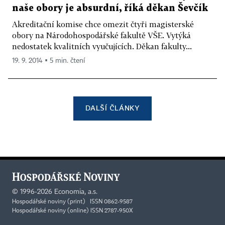
naše obory je absurdní, říká děkan Ševčík
Akreditační komise chce omezit čtyři magisterské
obory na Národohospodářské fakultě VŠE. Vytýká
nedostatek kvalitních vyučujících. Děkan fakulty...
19. 9. 2014 ▪ 5 min. čtení
DALŠÍ ČLÁNKY
©
1996-2026
Economia, a.s.
Hospodářské noviny (print) ISSN 0862-9587
Hospodářské noviny (online) ISSN 2787-950X