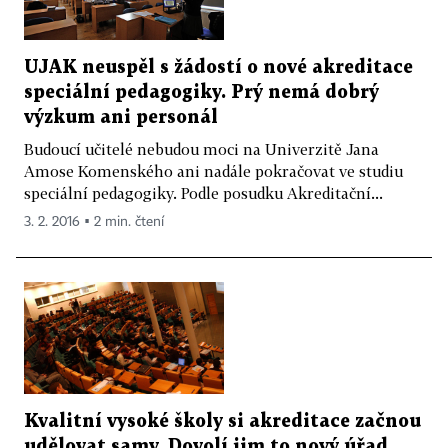
UJAK neuspěl s žádostí o nové akreditace
speciální pedagogiky. Prý nemá dobrý
výzkum ani personál
Budoucí učitelé nebudou moci na Univerzitě Jana
Amose Komenského ani nadále pokračovat ve studiu
speciální pedagogiky. Podle posudku Akreditační...
3. 2. 2016 ▪ 2 min. čtení
Kvalitní vysoké školy si akreditace začnou
udělovat samy. Dovolí jim to nový úřad