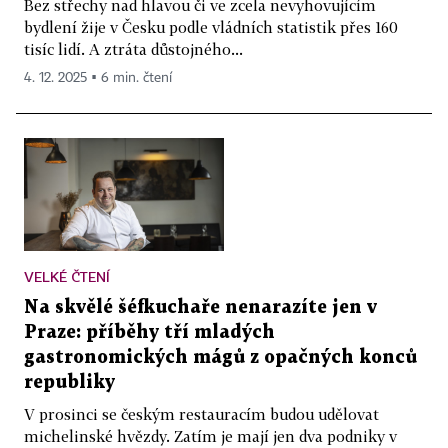
Bez střechy nad hlavou či ve zcela nevyhovujícím
bydlení žije v Česku podle vládních statistik přes 160
tisíc lidí. A ztráta důstojného...
4. 12. 2025 ▪ 6 min. čtení
VELKÉ ČTENÍ
Na skvělé šéfkuchaře nenarazíte jen v
Praze: příběhy tří mladých
gastronomických mágů z opačných konců
republiky
V prosinci se českým restauracím budou udělovat
michelinské hvězdy. Zatím je mají jen dva podniky v