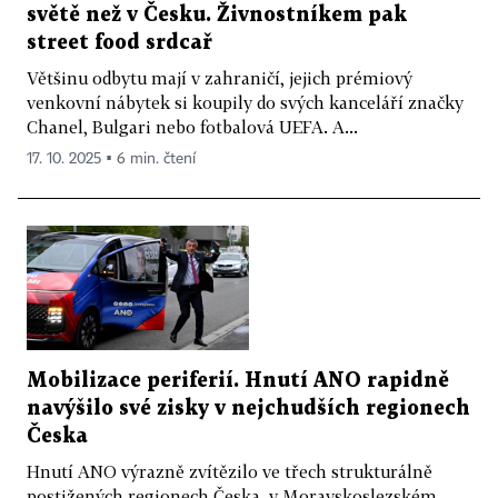
světě než v Česku. Živnostníkem pak
street food srdcař
Většinu odbytu mají v zahraničí, jejich prémiový
venkovní nábytek si koupily do svých kanceláří značky
Chanel, Bulgari nebo fotbalová UEFA. A...
17. 10. 2025 ▪ 6 min. čtení
Mobilizace periferií. Hnutí ANO rapidně
navýšilo své zisky v nejchudších regionech
Česka
Hnutí ANO výrazně zvítězilo ve třech strukturálně
postižených regionech Česka, v Moravskoslezském,