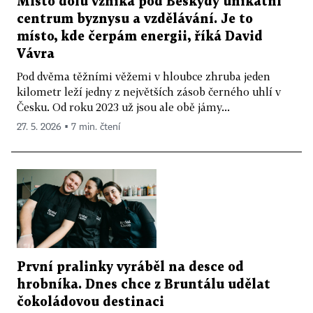
Místo dolu vzniká pod Beskydy unikátní
centrum byznysu a vzdělávání. Je to
místo, kde čerpám energii, říká David
Vávra
Pod dvěma těžními věžemi v hloubce zhruba jeden
kilometr leží jedny z největších zásob černého uhlí v
Česku. Od roku 2023 už jsou ale obě jámy...
27. 5. 2026 ▪ 7 min. čtení
První pralinky vyráběl na desce od
hrobníka. Dnes chce z Bruntálu udělat
čokoládovou destinaci