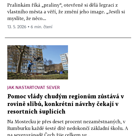
Pralinkám říká „praliny“, otevřeně si dělá legraci z
vlastního města a věří, že změní jeho image. „Jestli si
myslíte, že něco...
13. 5. 2026 ▪ 6 min. čtení
JAK NASTARTOVAT SEVER
Pomoc vlády chudým regionům zůstává v
rovině slibů, konkrétní návrhy čekají v
resortních šuplících
Na Mostecku je přes deset procent nezaměstnaných, v
Rumburku každé šesté dítě nedokončí základní školu. A
na severozápadě Čech žije celkem ve...