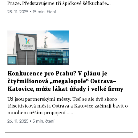
Praze. Představujeme tři špičkové šéfkuchaře...
28. 11. 2025 ▪ 15 min. čtení
Konkurence pro Prahu? V plánu je
čtyřmilionová „megalopole“ Ostrava–
Katovice, může lákat úřady i velké firmy
Už jsou partnerskými městy. Teď se ale dvě skoro
třísettisícová města Ostrava a Katovice začínají bavit o
mnohem užším propojení –...
26. 11. 2025 ▪ 5 min. čtení