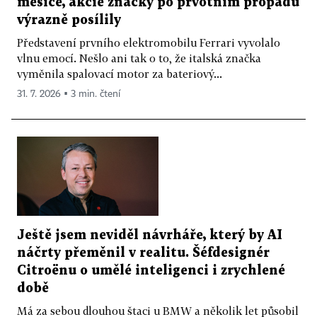
měsíce, akcie značky po prvotním propadu
výrazně posílily
Představení prvního elektromobilu Ferrari vyvolalo
vlnu emocí. Nešlo ani tak o to, že italská značka
vyměnila spalovací motor za bateriový...
31. 7. 2026 ▪ 3 min. čtení
Ještě jsem neviděl návrháře, který by AI
náčrty přeměnil v realitu. Šéfdesignér
Citroënu o umělé inteligenci i zrychlené
době
Má za sebou dlouhou štaci u BMW a několik let působil