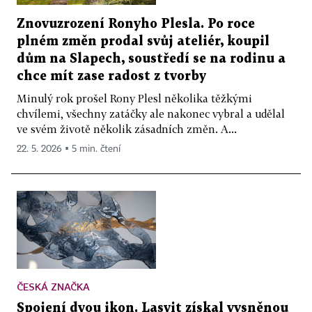
Znovuzrození Ronyho Plesla. Po roce
plném změn prodal svůj ateliér, koupil
dům na Slapech, soustředí se na rodinu a
chce mít zase radost z tvorby
Minulý rok prošel Rony Plesl několika těžkými
chvílemi, všechny zatáčky ale nakonec vybral a udělal
ve svém životě několik zásadních změn. A...
22. 5. 2026 ▪ 5 min. čtení
ČESKÁ ZNAČKA
Spojení dvou ikon. Lasvit získal vysněnou