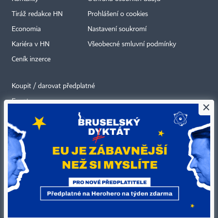
Tiráž redakce HN
Prohlášení o cookies
Economia
Nastavení soukromí
Kariéra v HN
Všeobecné smluvní podmínky
Ceník inzerce
Koupit / darovat předplatné
Eventy
×
Newslettery
RSS kanály
Autorská práva vykonává vydavatel. Bez písemného svolení vydavatele je
zakázáno jakékoli užití částí nebo celku díla, zejména rozmnožování a šíření
jakýmkoli způsobem, mechanickým nebo elektronickým, v českém nebo
jiném jazyce. Bez souhlasu vydavatele je zakázáno též rozmnožování
obsahu pro účely automatizované analýzy textů nebo dat
podle ustanovení § 39c autorského zákona.