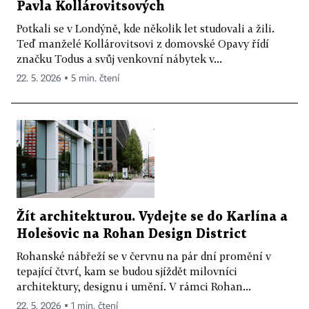
Pavla Kollárovitsových
Potkali se v Londýně, kde několik let studovali a žili.
Teď manželé Kollárovitsovi z domovské Opavy řídí
značku Todus a svůj venkovní nábytek v...
22. 5. 2026 ▪ 5 min. čtení
Žít architekturou. Vydejte se do Karlína a
Holešovic na Rohan Design District
Rohanské nábřeží se v červnu na pár dní promění v
tepající čtvrť, kam se budou sjíždět milovníci
architektury, designu i umění. V rámci Rohan...
22. 5. 2026 ▪ 1 min. čtení