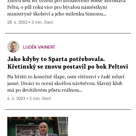
Znovu šest let vězení pro fotbalového bosse Miroslava
Peltu, o půl roku více pro bývalou náměstkyni
ministryně školství a jeho milenku Simonu...
28. 4. 2023 ▪ 3 min. čtení
LUDĚK VAINERT
Jako kdyby to Sparta potřebovala.
Křetínský se znovu postavil po bok Peltovi
Na hřišti to konečně šlape, osm vítězství v řadě mluví
jasně. Diváci to ocení skvělou návštěvou. Slavný klub
má po devítiletém půstu reálnou...
4. 4. 2023 ▪ 2 min. čtení