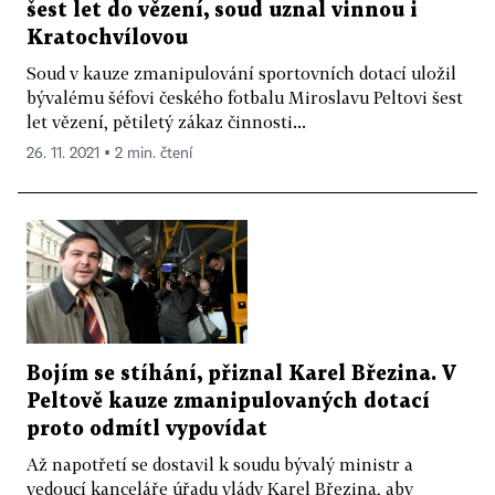
šest let do vězení, soud uznal vinnou i
Kratochvílovou
Soud v kauze zmanipulování sportovních dotací uložil
bývalému šéfovi českého fotbalu Miroslavu Peltovi šest
let vězení, pětiletý zákaz činnosti...
26. 11. 2021 ▪ 2 min. čtení
Bojím se stíhání, přiznal Karel Březina. V
Peltově kauze zmanipulovaných dotací
proto odmítl vypovídat
Až napotřetí se dostavil k soudu bývalý ministr a
vedoucí kanceláře úřadu vlády Karel Březina, aby