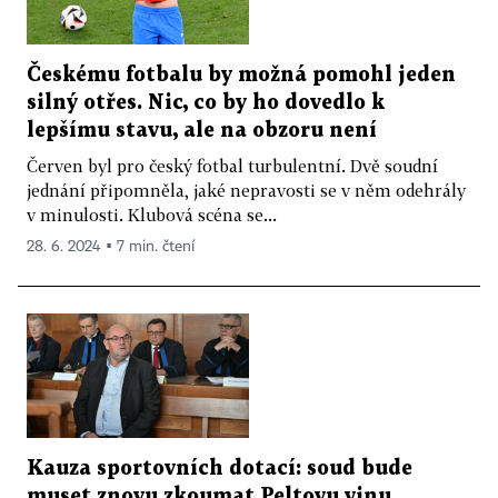
Českému fotbalu by možná pomohl jeden
silný otřes. Nic, co by ho dovedlo k
lepšímu stavu, ale na obzoru není
Červen byl pro český fotbal turbulentní. Dvě soudní
jednání připomněla, jaké nepravosti se v něm odehrály
v minulosti. Klubová scéna se...
28. 6. 2024 ▪ 7 min. čtení
Kauza sportovních dotací: soud bude
muset znovu zkoumat Peltovu vinu