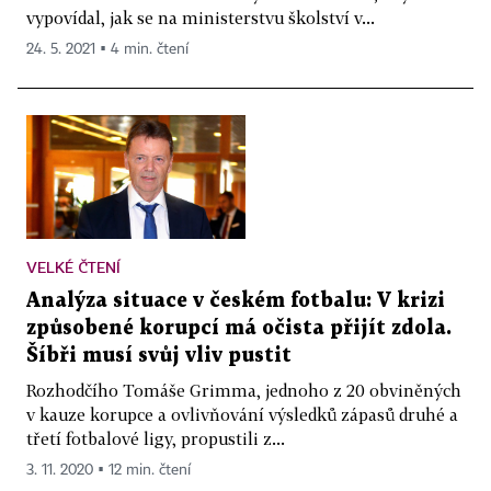
vypovídal, jak se na ministerstvu školství v...
24. 5. 2021 ▪ 4 min. čtení
VELKÉ ČTENÍ
Analýza situace v českém fotbalu: V krizi
způsobené korupcí má očista přijít zdola.
Šíbři musí svůj vliv pustit
Rozhodčího Tomáše Grimma, jednoho z 20 obviněných
v kauze korupce a ovlivňování výsledků zápasů druhé a
třetí fotbalové ligy, propustili z...
3. 11. 2020 ▪ 12 min. čtení