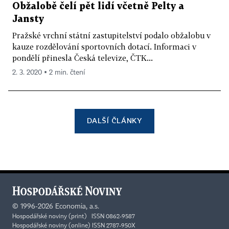
Obžalobě čelí pět lidí včetně Pelty a
Jansty
Pražské vrchní státní zastupitelství podalo obžalobu v
kauze rozdělování sportovních dotací. Informaci v
pondělí přinesla Česká televize, ČTK...
2. 3. 2020 ▪ 2 min. čtení
DALŠÍ ČLÁNKY
©
1996-2026
Economia, a.s.
Hospodářské noviny (print) ISSN 0862-9587
Hospodářské noviny (online) ISSN 2787-950X