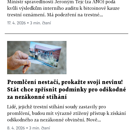
Ministr spravedlnosti Jeroným Tejc (za ANO) podá
kvůli výsledkům interního auditu k bitcoinové kauze
trestní oznámení. Má podezření na trestné...
17. 4. 2026 ▪ 3 min. čtení
Promlčení nestačí, prokažte svoji nevinu!
Stát chce zpřísnit podmínky pro odškodné
za nezákonné stíhání
Lidé, jejichž trestní stíhání soudy zastavily pro
promlčení, budou mít výrazně ztížený přístup k získání
odškodného za nezákonné obvinění. Nově...
8. 4. 2026 ▪ 3 min. čtení