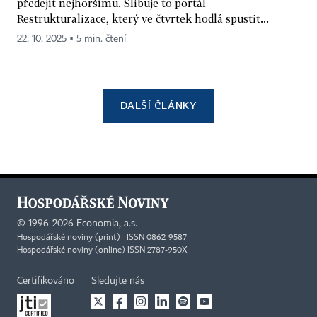
předejít nejhoršímu. Slibuje to portál
Restrukturalizace, který ve čtvrtek hodlá spustit...
22. 10. 2025 ▪ 5 min. čtení
DALŠÍ ČLÁNKY
©
1996-2026
Economia, a.s.
Hospodářské noviny (print) ISSN 0862-9587
Hospodářské noviny (online) ISSN 2787-950X
Certifikováno
Sledujte nás