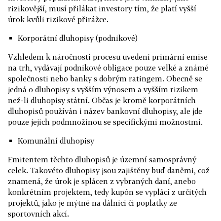
rizikovější, musí přilákat investory tím, že platí vyšší
úrok kvůli rizikové přirážce.
Korporátní dluhopisy (podnikové)
Vzhledem k náročnosti procesu uvedení primární emise
na trh, vydávají podnikové obligace pouze velké a známé
společnosti nebo banky s dobrým ratingem. Obecně se
jedná o dluhopisy s vyšším výnosem a vyšším rizikem
než-li dluhopisy státní. Občas je kromě korporátních
dluhopisů používán i název bankovní dluhopisy, ale jde
pouze jejich podmnožinou se specifickými možnostmi.
Komunální dluhopisy
Emitentem těchto dluhopisů je územní samosprávný
celek. Takovéto dluhopisy jsou zajištěny buď daněmi, což
znamená, že úrok je splácen z vybraných daní, anebo
konkrétním projektem, tedy kupón se vyplácí z určitých
projektů, jako je mýtné na dálnici či poplatky ze
sportovních akcí.