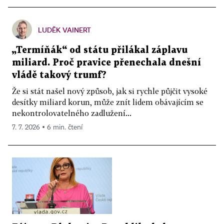
LUDĚK VAINERT
„Termíňák“ od státu přilákal záplavu
miliard. Proč pravice přenechala dnešní
vládě takový trumf?
Že si stát našel nový způsob, jak si rychle půjčit vysoké
desítky miliard korun, může znít lidem obávajícím se
nekontrolovatelného zadlužení...
7. 7. 2026 ▪ 6 min. čtení