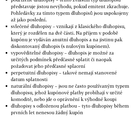
představuje jistou nevýhodu, pokud emitent zkrachuje.
Pohledávky za tímto typem dluhopisů jsou uspokojeny
až jako poslední.
svlečené dluhopisy – vznikají z klasického dluhopisu,
který je rozdělen na dvě části. Na příjem v podobě
kupónu je vydáván anuitní dluhopis a na jistinu pak
diskontovaný dluhopis (s nulovým kupónem).
vypověditelné dluhopisy – dluhopis je možné za
určitých podmínek předčasně splatit či naopak
požadovat jeho předčasné splacení
perpetuitní dluhopisy – takové nemají stanovené
datum splatnosti
naturální dluhopisy – jsou ne často používaným typem
dluhopisu, jehož kupónové platby probíhají v určité
komoditě, nebo jde o oprávnění k výhodné koupi
dluhopisy s odloženou platbou – tyto dluhopisy během
prvních let nenesou žádný kupón