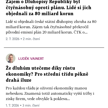
Zájem o Dluhopisy Republiky byl
čtyřnásobný oproti plánu. Lidé si jich
objednali za 80 miliard korun
Lidé si objednali české státní dluhopisy zhruba za 80
miliard korun. Zájem tak čtyřnásobně překročil
původní emisní plán 20 miliard korun. ČTK o...
2. 7. 2026 ▪ 2 min. čtení
LUDĚK VAINERT
Že dluhům utečeme díky růstu
ekonomiky? Pro střední třídu pěkně
drahá iluze
Pro každou vládu je oživení ekonomiky manou
nebeskou. Znamená totiž automaticky vyšší tržby i
zisky firem, vede obvykle k poklesu...
1. 7. 2026 ▪ 3 min. čtení