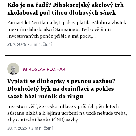
Kdo je na řadě? Jihokorejský akciový trh
zkolaboval pod tíhou dluhových sázek
Patnáct let šetřila na byt, pak zaplatila zálohu a zbytek
mezitím dala do akcií Samsungu. Teď o většinu
investovaných peněz přišla a má pocit,...
31. 7. 2026 ▪ 5 min. čtení
MIROSLAV PLOJHAR
Vyplatí se dluhopisy s pevnou sazbou?
Dlouholetý býk na dezinflaci a pokles
sazeb hází ručník do ringu
Investoři věří, že česká inflace v příštích pěti letech
zůstane nízká a k jejímu udržení na uzdě nebude třeba,
aby centrální banka (ČNB) sazby...
30. 7. 2026 ▪ 3 min. čtení