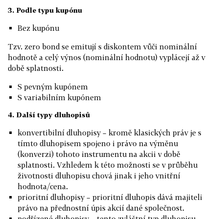
3. Podle typu kupónu
Bez kupónu
Tzv. zero bond se emitují s diskontem vůči nominální
hodnotě a celý výnos (nominální hodnotu) vyplácejí až v
době splatnosti.
S pevným kupónem
S variabilním kupónem
4. Další typy dluhopisů
konvertibilní dluhopisy – kromě klasických práv je s
tímto dluhopisem spojeno i právo na výměnu
(konverzi) tohoto instrumentu na akcii v době
splatnosti. Vzhledem k této možnosti se v průběhu
životnosti dluhopisu chová jinak i jeho vnitřní
hodnota/cena.
prioritní dluhopisy – prioritní dluhopis dává majiteli
právo na přednostní úpis akcií dané společnost.
podřízené dluhopisy – tento zvláštní typ dluhopisu