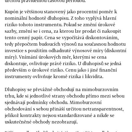
určitou pravidelnou časovou periodou.
Kupón je většinou stanovený jako procentní poměr k
nominální hodnotě dluhopisu. Z toho vyplývá hlavní
riziko tohoto instrumentu. Pokud se změní úrokové
sazby, změní se i cena, za kterou lze prodat či nakoupit
tento cenný papír. Cena se vypočítává diskontováním,
tedy přepočtem budoucích výnosů na současnou hodnotu
investice s použitím odhadnuté výnosové míry (diskontní
míry). Vnímání úrokových měr, kterými se cena
diskontuje, ovlivňuje právě riziko. U dluhopisů se jedná
především o úrokové riziko. Cenu jako i jiné finanční
instrumenty ovlivňuje kromě rizika i likvidita.
Dluhopisy se převážně obchodují na mimoburzovním
trhu, kde si jednotlivé strany obchodu přímo mezi sebou
sjednávají podmínky obchodu. Mimoburzovní
obchodování s sebou přináší určitou netransparentnost,
jelikož kontrakty nejsou standardizované a nikde se
uskutečněné obchody nezobrazují.