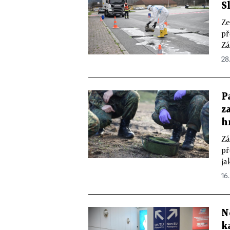
S
Ze
př
Zá
28
P
z
h
Zá
př
ja
16.
N
k