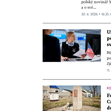
polský novinář M
a o své...
30. 6. 2026 ▪ 16:35 
U
p
s
Ně
po
Zj
11.
F
F
C
d