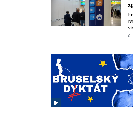
z
Pr
Iv
vi
6.