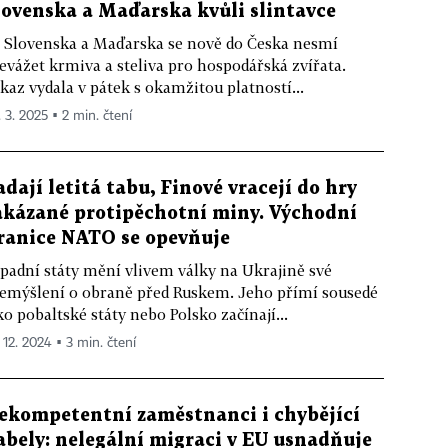
lovenska a Maďarska kvůli slintavce
 Slovenska a Maďarska se nově do Česka nesmí
evážet krmiva a steliva pro hospodářská zvířata.
kaz vydala v pátek s okamžitou platností...
. 3. 2025 ▪ 2 min. čtení
adají letitá tabu, Finové vracejí do hry
akázané protipěchotní miny. Východní
ranice NATO se opevňuje
padní státy mění vlivem války na Ukrajině své
emýšlení o obraně před Ruskem. Jeho přímí sousedé
ko pobaltské státy nebo Polsko začínají...
 12. 2024 ▪ 3 min. čtení
ekompetentní zaměstnanci i chybějící
abely: nelegální migraci v EU usnadňuje