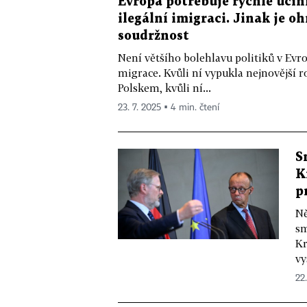
Evropa potřebuje rychle účin
ilegální imigraci. Jinak je o
soudržnost
Není většího bolehlavu politiků v Evrop
migrace. Kvůli ní vypukla nejnovější
Polskem, kvůli ní...
23. 7. 2025 ▪ 4 min. čtení
S
K
p
Ně
sm
Kr
vy
22.