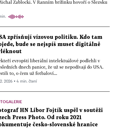
ichal Zablocki. V Ranním brífinku hovoří o Slezsku
min.
SA zpřísňují vízovou politiku. Kdo tam
ojede, bude se nejspíš muset digitálně
vléknout
kteří evropští liberální intelektuálové podlehli v
sledních dnech panice, že už se nepodívají do USA.
istili to, o čem už fotbaloví...
 2. 2026 ▪ 4 min. čtení
OTOGALERIE
otograf HN Libor Fojtík uspěl v soutěži
zech Press Photo. Od roku 2021
okumentuje česko-slovenské hranice