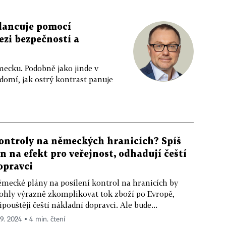
lancuje pomocí
zi bezpečností a
mecku. Podobně jako jinde v
domí, jak ostrý kontrast panuje
ontroly na německých hranicích? Spíš
en na efekt pro veřejnost, odhadují čeští
opravci
mecké plány na posílení kontrol na hranicích by
hly výrazně zkomplikovat tok zboží po Evropě,
ipouštějí čeští nákladní dopravci. Ale bude...
 9. 2024 ▪ 4 min. čtení