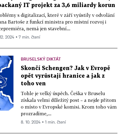
packaný IT projekt za 3,6 miliardy korun
oblémy s digitalizací, které v září vyústily v odvolání
ana Bartoše z funkcí ministra pro místní rozvoj i
cepremiéra, nemá jen stavební...
 12. 2024 ▪ 7 min. čtení
BRUSELSKÝ DIKTÁT
Skončí Schengen? Jak v Evropě
opět vyrůstají hranice a jak z
toho ven
Tohle je velký úspěch. Češka v Bruselu
získala velmi důležitý post – a nejde přitom
o místo v Evropské komisi. Krom toho vám
prozradíme,...
8. 10. 2024 ▪ 1 min. čtení