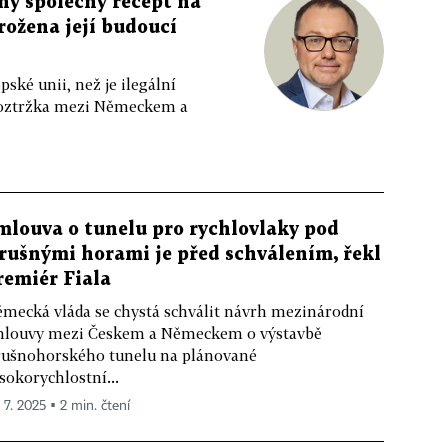
ný společný recept na
hrožena její budoucí
ské unii, než je ilegální
 roztržka mezi Německem a
mlouva o tunelu pro rychlovlaky pod
rušnými horami je před schválením, řekl
remiér Fiala
mecká vláda se chystá schválit návrh mezinárodní
louvy mezi Českem a Německem o výstavbě
ušnohorského tunelu na plánované
sokorychlostní...
 7. 2025 ▪ 2 min. čtení