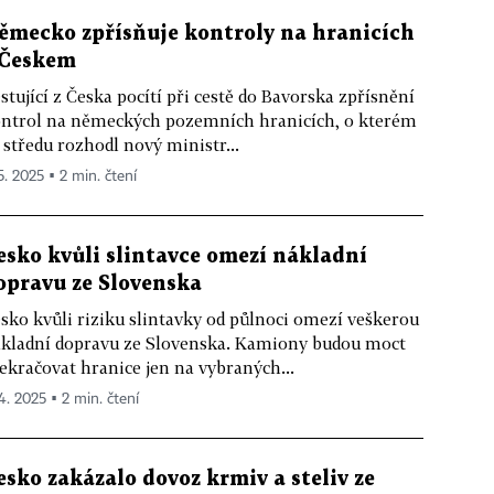
ěmecko zpřísňuje kontroly na hranicích
 Českem
stující z Česka pocítí při cestě do Bavorska zpřísnění
ntrol na německých pozemních hranicích, o kterém
 středu rozhodl nový ministr...
5. 2025 ▪ 2 min. čtení
esko kvůli slintavce omezí nákladní
opravu ze Slovenska
sko kvůli riziku slintavky od půlnoci omezí veškerou
kladní dopravu ze Slovenska. Kamiony budou moct
ekračovat hranice jen na vybraných...
 4. 2025 ▪ 2 min. čtení
esko zakázalo dovoz krmiv a steliv ze