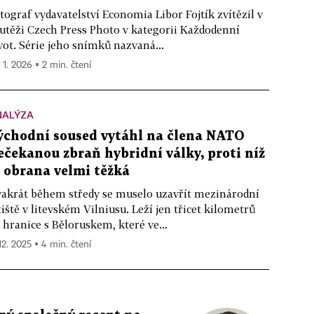
tograf vydavatelství Economia Libor Fojtík zvítězil v
utěži Czech Press Photo v kategorii Každodenní
vot. Série jeho snímků nazvaná...
 1. 2026 ▪ 2 min. čtení
NALÝZA
ýchodní soused vytáhl na člena NATO
ečekanou zbraň hybridní války, proti níž
e obrana velmi těžká
akrát během středy se muselo uzavřít mezinárodní
tiště v litevském Vilniusu. Leží jen třicet kilometrů
 hranice s Běloruskem, které ve...
12. 2025 ▪ 4 min. čtení