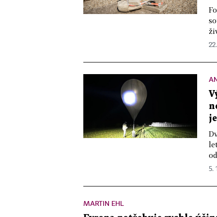
Fo
so
ži
22.
A
V
n
j
Dv
le
od
5. 
MARTIN EHL