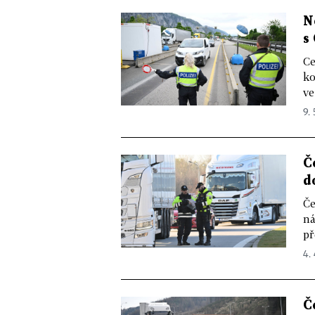
N
s
Ce
ko
ve
9. 
Č
d
Če
ná
př
4.
Č