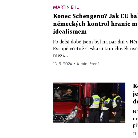
MARTIN EHL
Konec Schengenu? Jak EU ba
německých kontrol hranic me
idealismem
Po delší době jsem byl na pár dní v Ně
Evropě včetně Česka si tam člověk uvě
mezi...
13. 9. 2024 ▪ 4 min. čtení
K
j
d
Ně
mo
př
11.