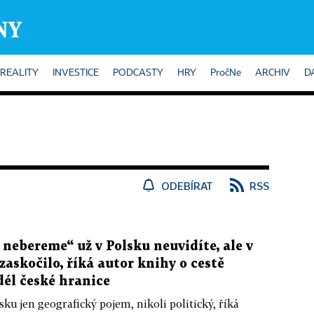
REALITY
INVESTICE
PODCASTY
HRY
PročNe
ARCHIV
D
ODEBÍRAT
RSS
 nebereme“ už v Polsku neuvidíte, ale v
zaskočilo, říká autor knihy o cestě
él české hranice
sku jen geografický pojem, nikoli politický, říká