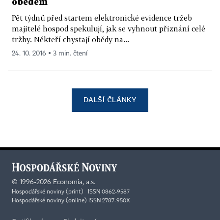
obědem
Pět týdnů před startem elektronické evidence tržeb
majitelé hospod spekulují, jak se vyhnout přiznání celé
tržby. Někteří chystají obědy na...
24. 10. 2016 ▪ 3 min. čtení
DALŠÍ ČLÁNKY
©
1996-2026
Economia, a.s.
Hospodářské noviny (print) ISSN 0862-9587
Hospodářské noviny (online) ISSN 2787-950X