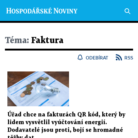
Téma:
Faktura
ODEBÍRAT
RSS
Úřad chce na fakturách QR kód, který by
lidem vysvětlil vyúčtování energií.
Dodavatelé jsou proti, bojí se hromadné
těžby dat