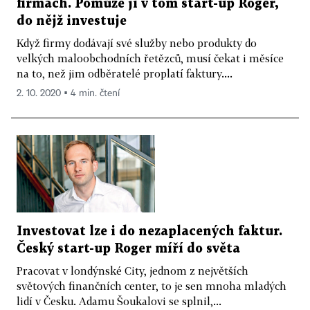
firmách. Pomůže jí v tom start-up Roger,
do nějž investuje
Když firmy dodávají své služby nebo produkty do
velkých maloobchodních řetězců, musí čekat i měsíce
na to, než jim odběratelé proplatí faktury....
2. 10. 2020 ▪ 4 min. čtení
Investovat lze i do nezaplacených faktur.
Český start-up Roger míří do světa
Pracovat v londýnské City, jednom z největších
světových finančních center, to je sen mnoha mladých
lidí v Česku. Adamu Šoukalovi se splnil,...