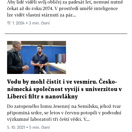
Aby lidé viděli svůj obličej za padesát let, nemusí nutně
čekat až do roku 2074. V prostředí umělé inteligence
lze vidět vlastní stárnutí za pár...
17. 1. 2024 ▪ 3 min. čtení
Vodu by mohl čistit i ve vesmíru. Česko-
německá společnost vyvíjí s univerzitou v
Liberci filtr s nanovlákny
Do zatopeného lomu Jesenný na Semilsku, jehož tvar
připomíná srdce, se letos v červnu potopili v podvodní
výzkumné laboratoři tři čeští vědci. V...
5. 10. 2021 ▪ 5 min. čtení