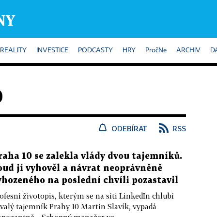
REALITY
INVESTICE
PODCASTY
HRY
PročNe
ARCHIV
D
0
ODEBÍRAT
RSS
raha 10 se zalekla vlády dvou tajemníků.
oud jí vyhověl a návrat neoprávněně
yhozeného na poslední chvíli pozastavil
ofesní životopis, kterým se na síti LinkedIn chlubí
valý tajemník Prahy 10 Martin Slavík, vypadá