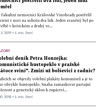
emocnici postřelil dva lidi, jeden muž
emřel
 Fakultní nemocnici Královské Vinohrady postřelil
cient v noci na sobotu dva lidi. Jeden zraněný byl po
řelbě v kritickém a druhý ve...
 3. 2019 ▪ 4 min. čtení
ÁZORY
olební deník Petra Honzejka:
omunistické hustopeklo v pražské
zátoce sviní“. Zmizí už bolševici z radnic?
ulicích se objevily volební plakáty komunistů a je to
ko obvykle hustopeklo. Snaha zamaskovat partajní
ženost a genetický sklon k zupáctví...
10. 2018 ▪ 4 min. čtení