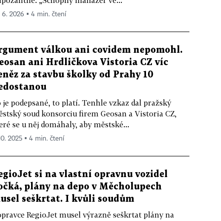
pozantně. „Schopný manažer ve...
. 6. 2026 ▪ 4 min. čtení
rgument válkou ani covidem nepomohl.
eosan ani Hrdličkova Vistoria CZ víc
eněz za stavbu školky od Prahy 10
edostanou
 je podepsané, to platí. Tenhle vzkaz dal pražský
stský soud konsorciu firem Geosan a Vistoria CZ,
eré se u něj domáhaly, aby městské...
10. 2025 ▪ 4 min. čtení
egioJet si na vlastní opravnu vozidel
očká, plány na depo v Měcholupech
usel seškrtat. I kvůli soudům
pravce RegioJet musel výrazně seškrtat plány na