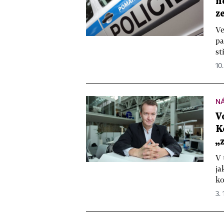
n
z
Ve
pa
st
10.
N
V
K
„
V 
ja
ko
3. 