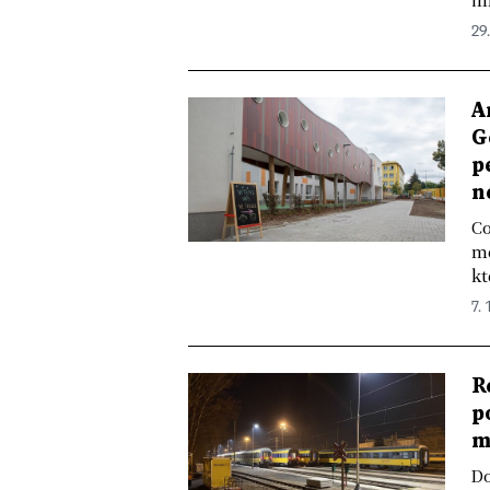
im
29
A
G
p
n
Co
mě
kt
7. 
R
p
m
Do