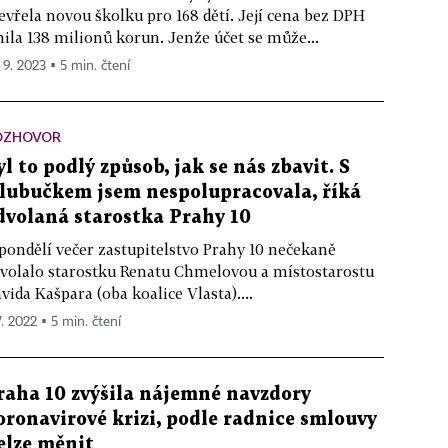
evřela novou školku pro 168 dětí. Její cena bez DPH
nila 138 milionů korun. Jenže účet se může...
 9. 2023 ▪ 5 min. čtení
OZHOVOR
yl to podlý způsob, jak se nás zbavit. S
lubučkem jsem nespolupracovala, říká
dvolaná starostka Prahy 10
pondělí večer zastupitelstvo Prahy 10 nečekaně
volalo starostku Renatu Chmelovou a místostarostu
vida Kašpara (oba koalice Vlasta)....
7. 2022 ▪ 5 min. čtení
raha 10 zvýšila nájemné navzdory
oronavirové krizi, podle radnice smlouvy
elze měnit