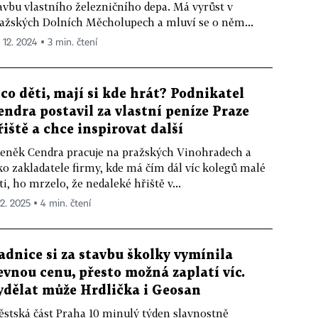
avbu vlastního železničního depa. Má vyrůst v
ažských Dolních Měcholupech a mluví se o něm...
. 12. 2024 ▪ 3 min. čtení
 co děti, mají si kde hrát? Podnikatel
endra postavil za vlastní peníze Praze
řiště a chce inspirovat další
eněk Cendra pracuje na pražských Vinohradech a
ko zakladatele firmy, kde má čím dál víc kolegů malé
ti, ho mrzelo, že nedaleké hřiště v...
 2. 2025 ▪ 4 min. čtení
adnice si za stavbu školky vymínila
evnou cenu, přesto možná zaplatí víc.
ydělat může Hrdlička i Geosan
stská část Praha 10 minulý týden slavnostně