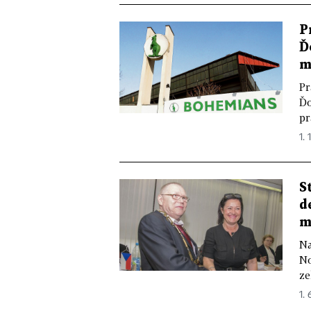
P
Ď
m
Pr
Ďo
pr
1. 
S
d
m
Na
No
ze
1. 