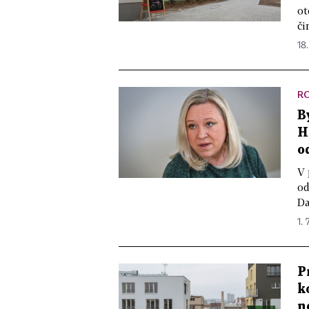
ot
či
18.
R
B
H
o
V 
od
Da
1. 
P
k
n