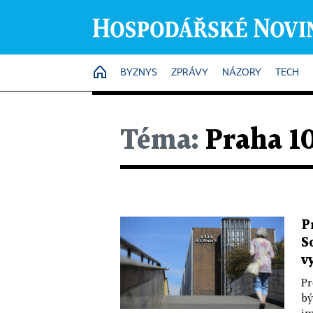
HOME
BYZNYS
ZPRÁVY
NÁZORY
TECH
Téma:
Praha 1
P
S
v
Pr
bý