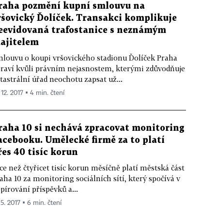
raha pozmění kupní smlouvu na
ršovický Ďolíček. Transakci komplikuje
eevidovaná trafostanice s neznámým
ajitelem
louvu o koupi vršovického stadionu Ďolíček Praha
raví kvůli právním nejasnostem, kterými zdůvodňuje
tastrální úřad neochotu zapsat už...
 12. 2017 ▪ 4 min. čtení
raha 10 si nechává zpracovat monitoring
acebooku. Umělecké firmě za to platí
řes 40 tisíc korun
ce než čtyřicet tisíc korun měsíčně platí městská část
aha 10 za monitoring sociálních sítí, který spočívá v
pírování příspěvků a...
 5. 2017 ▪ 6 min. čtení