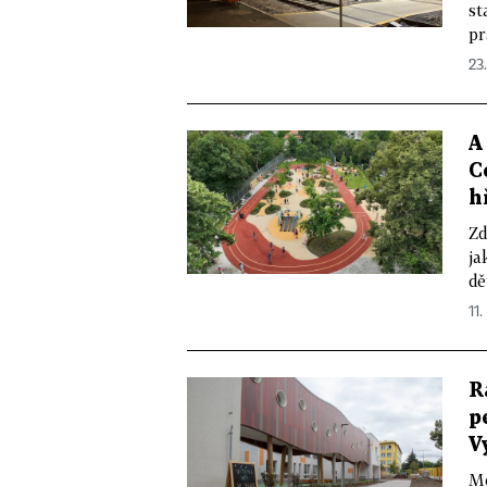
st
pr
23
A
C
h
Zd
ja
dě
11.
R
p
V
Mě