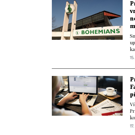
P
v
n
m
Sm
up
ka
15.
P
F
p
Ví
Pr
ko
17.