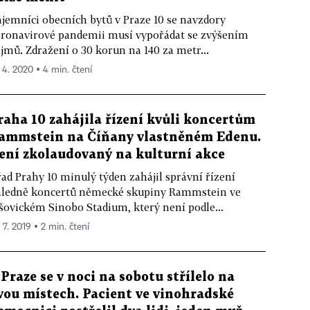
jemníci obecních bytů v Praze 10 se navzdory
ronavirové pandemii musí vypořádat se zvýšením
jmů. Zdražení o 30 korun na 140 za metr...
. 4. 2020 ▪ 4 min. čtení
raha 10 zahájila řízení kvůli koncertům
ammstein na Číňany vlastněném Edenu.
ení zkolaudovaný na kulturní akce
ad Prahy 10 minulý týden zahájil správní řízení
ledně koncertů německé skupiny Rammstein ve
šovickém Sinobo Stadium, který není podle...
 7. 2019 ▪ 2 min. čtení
 Praze se v noci na sobotu střílelo na
vou místech. Pacient ve vinohradské