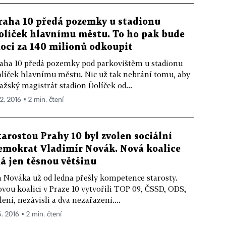
raha 10 předá pozemky u stadionu
olíček hlavnímu městu. To ho pak bude
oci za 140 milionů odkoupit
aha 10 předá pozemky pod parkovištěm u stadionu
líček hlavnímu městu. Nic už tak nebrání tomu, aby
ažský magistrát stadion Ďolíček od...
12. 2016 ▪ 2 min. čtení
tarostou Prahy 10 byl zvolen sociální
emokrat Vladimír Novák. Nová koalice
á jen těsnou většinu
 Nováka už od ledna přešly kompetence starosty.
vou koalici v Praze 10 vytvořili TOP 09, ČSSD, ODS,
lení, nezávislí a dva nezařazení....
6. 2016 ▪ 2 min. čtení