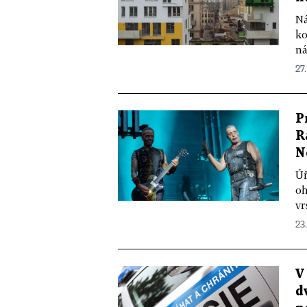
Ná
ko
ná
27
P
R
N
Úř
oh
vr
23.
V
d