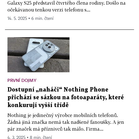
Galaxy S25 představil čtvrtého člena rodiny. Došlo na
očekávanou tenkou verzi telefonu s...
14. 5. 2025 ▪ 6 min. čtení
PRVNÍ DOJMY
Dostupní „naháči“ Nothing Phone
přichází se sázkou na fotoaparáty, které
konkurují vyšší třídě
Nothing je jedinečný výrobce mobilních telefonů.
Žádná jiná značka nemá tak nadšené fanoušky. A jen
pár značek má příznivců tak málo. Firma...
4. 3. 2025 ▪ 8 min. čtení