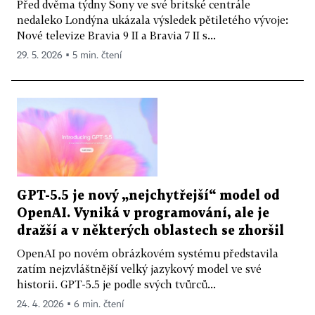
Před dvěma týdny Sony ve své britské centrále
nedaleko Londýna ukázala výsledek pětiletého vývoje:
Nové televize Bravia 9 II a Bravia 7 II s...
29. 5. 2026 ▪ 5 min. čtení
GPT-5.5 je nový „nejchytřejší“ model od
OpenAI. Vyniká v programování, ale je
dražší a v některých oblastech se zhoršil
OpenAI po novém obrázkovém systému představila
zatím nejzvláštnější velký jazykový model ve své
historii. GPT-5.5 je podle svých tvůrců...
24. 4. 2026 ▪ 6 min. čtení