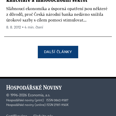
kanceláře a maloobchodní sektor
Slábnoucí ekonomika a úsporná opatření jsou některé
z důvodů, proč Česká národní banka nedávno snížila
úrokové sazby s cílem pomoci stimulovat...
8. 8. 2012 ▪ 4 min. čtení
DALŠÍ ČLÁNKY
©
1996-2026
Economia, a.s.
Hospodářské noviny (print) ISSN 0862-9587
Hospodářské noviny (online) ISSN 2787-950X