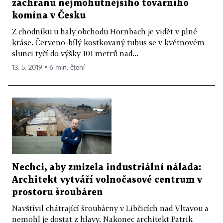
záchranu nejmohutnějšího továrního
komína v Česku
Z chodníku u haly obchodu Hornbach je vidět v plné
kráse. Červeno-bílý kostkovaný tubus se v květnovém
slunci tyčí do výšky 101 metrů nad...
13. 5. 2019 ▪ 6 min. čtení
Nechci, aby zmizela industriální nálada:
Architekt vytváří volnočasové centrum v
prostoru šroubáren
Navštívil chátrající šroubárny v Libčicích nad Vltavou a
nemohl je dostat z hlavy. Nakonec architekt Patrik