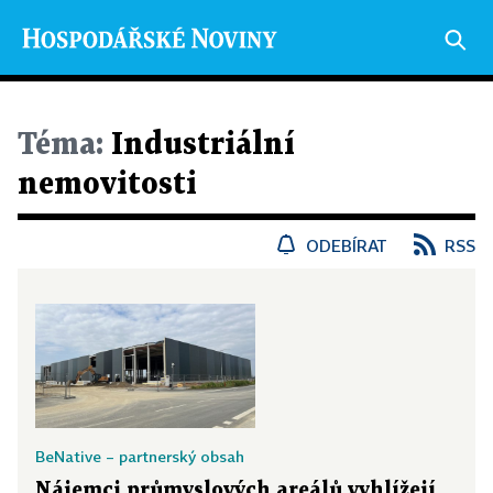
Téma:
Industriální
nemovitosti
ODEBÍRAT
RSS
BeNative – partnerský obsah
Nájemci průmyslových areálů vyhlížejí