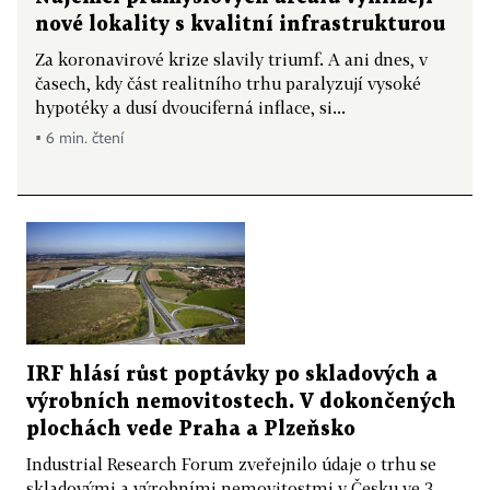
nové lokality s kvalitní infrastrukturou
Za koronavirové krize slavily triumf. A ani dnes, v
časech, kdy část realitního trhu paralyzují vysoké
hypotéky a dusí dvouciferná inflace, si...
▪ 6 min. čtení
IRF hlásí růst poptávky po skladových a
výrobních nemovitostech. V dokončených
plochách vede Praha a Plzeňsko
Industrial Research Forum zveřejnilo údaje o trhu se
skladovými a výrobními nemovitostmi v Česku ve 3.