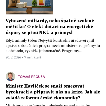
Vyhozené miliardy, nebo špatně zvolené
měřítko? O efekt dotací na energetické
úspory se přou NKÚ a průmysl
Když minulý týden Nejvyšší kontrolní úřad zveřejnil
zprávu o dotačních programech ministerstva průmyslu
a obchodu, vyzněla jednoznačně. Programy...
30. 7. 2026 ▪ 7 min. čtení
TOMÁŠ PROUZA
Ministr Havlíček se snaží omezovat
byrokracii a připravit nás na krize. Jak ale
zvládá reformu české ekonomiky?
Ministerstvo průmyslu a obchodu se pod vedením