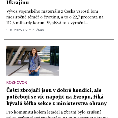
Ukrajinu
Vývoz vojenského materiálu z Česka vzrostl loni
meziročně téměř o čtvrtinu, a to o 22,7 procenta na
112,6 miliardy korun. Vyplývá to z výroční...
5. 8. 2026 ▪ 2 min. čtení
ROZHOVOR
Čeští zbrojaři jsou v dobré kondici, ale
potřebují se víc napojit na Evropu, říká
bývalá šéfka sekce z ministerstva obrany
Pro komunitu kolem letadel a zbraní bylo zrušení
sekce průmyslové spolupráce na ministerstvu obrany