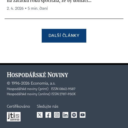
na začátku roku spočítala, že by domácí...
2. 4. 2026 ▪ 5 min. čtení
DALŠÍ ČLÁNKY
©
1996-2026
Economia, a.s.
Hospodářské noviny (print) ISSN 0862-9587
Hospodářské noviny (online) ISSN 2787-950X
Certifikováno
Sledujte nás