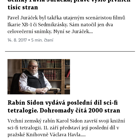
tisíc stran
Pavel Juráček byl takřka utajeným scenáristou filmů
Ikarie XB-1 či Sedmikrásky. Sám natočil jen dva
celovečerní snímky. Nyní se Juráček...
14. 8. 2017 ▪ 5 min. čtení
Rabín Sidon vydává poslední díl sci-fi
tetralogie. Dohromady čítá 2000 stran
Vrchní zemský rabín Karol Sidon završí svoji knižní
sci-fi tetralogii. 11. září představí její poslední díl v
pražské Knihovně Václava Havla....