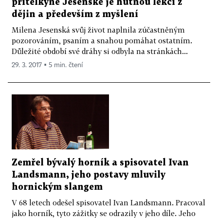
přítelkyně Jesenské je hutnou lekcí z
dějin a především z myšlení
Milena Jesenská svůj život naplnila zúčastněným
pozorováním, psaním a snahou pomáhat ostatním.
Důležité období své dráhy si odbyla na stránkách...
29. 3. 2017 ▪ 5 min. čtení
Zemřel bývalý horník a spisovatel Ivan
Landsmann, jeho postavy mluvily
hornickým slangem
V 68 letech odešel spisovatel Ivan Landsmann. Pracoval
jako horník, tyto zážitky se odrazily v jeho díle. Jeho