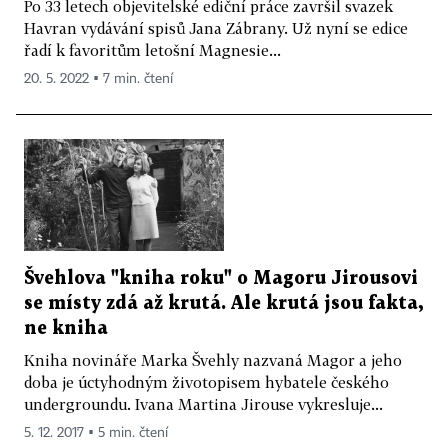
Po 33 letech objevitelské ediční práce završil svazek
Havran vydávání spisů Jana Zábrany. Už nyní se edice
řadí k favoritům letošní Magnesie...
20. 5. 2022 ▪ 7 min. čtení
Švehlova "kniha roku" o Magoru Jirousovi
se místy zdá až krutá. Ale krutá jsou fakta,
ne kniha
Kniha novináře Marka Švehly nazvaná Magor a jeho
doba je úctyhodným životopisem hybatele českého
undergroundu. Ivana Martina Jirouse vykresluje...
5. 12. 2017 ▪ 5 min. čtení