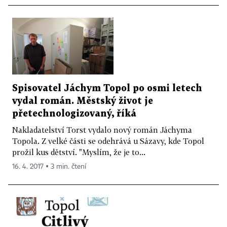
Spisovatel Jáchym Topol po osmi letech
vydal román. Městský život je
přetechnologizovaný, říká
Nakladatelství Torst vydalo nový román Jáchyma
Topola. Z velké části se odehrává u Sázavy, kde Topol
prožil kus dětství. "Myslím, že je to...
16. 4. 2017 ▪ 3 min. čtení