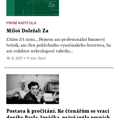
PRVNÍ KAPITOLA
Miloš Doležal: Za
ZAtím ZA nimi... Nejsem ani profesionální funusový
řečník, ani člen pohřebního vysočinského bratrstva, ba
ani redaktor nekrologové rubriky...
18. 8. 2017 ▪ 11 min. čtení
Postava k pročítání. Ke čtenářům se vrací
deníky Pavla Juráčka, právě vyšlo prvních