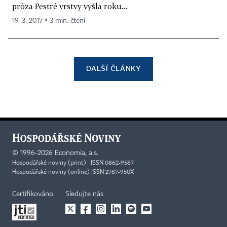
próza Pestré vrstvy vyšla roku...
19. 3. 2017 ▪ 3 min. čtení
DALŠÍ ČLÁNKY
©
1996-2026
Economia, a.s.
Hospodářské noviny (print) ISSN 0862-9587
Hospodářské noviny (online) ISSN 2787-950X
Certifikováno
Sledujte nás