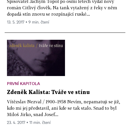
Spisovatel Jáchym Topol po osmi letech vydal nový
román Citlivý člověk. Na tank vytažený z řeky v něm
dopadá stín znovu se rozpínající ruské...
13. 5. 2017 ▪ 9 min. čtení
PRVNÍ KAPITOLA
Zdeněk Kalista: Tváře ve stínu
Vítězslav Nezval / 1900–1958 Nevím, nepamatuji se již,
kdo mi jej představil, ani kde se tak stalo. Snad to byl
Miloš Jirko, snad Josef...
23. 4. 2017 ▪ 11 min. čtení