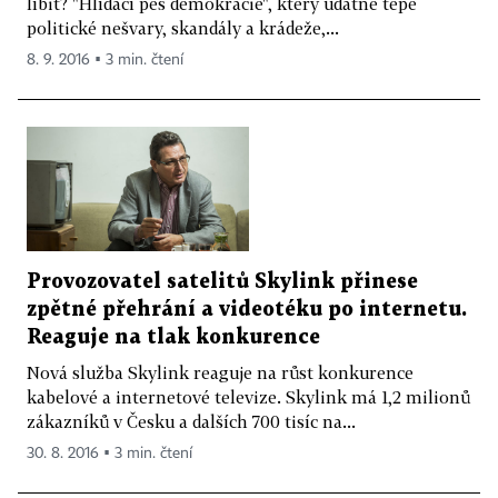
líbit? "Hlídací pes demokracie", který udatně tepe
politické nešvary, skandály a krádeže,...
8. 9. 2016 ▪ 3 min. čtení
Provozovatel satelitů Skylink přinese
zpětné přehrání a videotéku po internetu.
Reaguje na tlak konkurence
Nová služba Skylink reaguje na růst konkurence
kabelové a internetové televize. Skylink má 1,2 milionů
zákazníků v Česku a dalších 700 tisíc na...
30. 8. 2016 ▪ 3 min. čtení