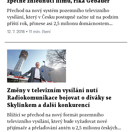
zpětné zhlédnutí filmů, říká Gebauer
Přechod na nový systém pozemního televizního
vysílání, který v Česku postupně začne už na podzim
příští rok, přinese asi 2,5 milionu domácnostem...
12. 7. 2018 ▪ 11 min. čtení
Změny v televizním vysílání nutí
Radiokomunikace bojovat o diváky se
Skylinkem a další konkurencí
Blížící se přechod na nový formát pozemního
televizního vysílání, který bude vyžadovat nové
přijímače a přelaďování antén u 2,5 milionu českých...