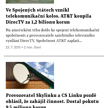
Ve Spojených státech vznikl
telekomunikační kolos. AT&T koupila
DirecTV za 1,2 bilionu korun
Na americkém trhu došlo ke spojení telekomunikační
společnosti a provozovatele satelitního televizního
vysílání DirecTV. Společnost AT&T zaplatí...
23. 7. 2015 ▪ 2 min. čtení
Provozovatel Skylinku a CS Linku pozdě
ohlásil, že zahájil činnost. Dostal pokutu
9,5 milionu korun