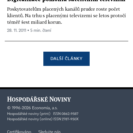
Poskytovatelům placených kanálů prudce roste počet
klientů. Na trhu s placenými televizemi se letos protočí
téměř šest miliard korun.
28. 11. 2011 ▪ 5 min. čtení
DALŠÍ ČLÁNKY
©
1996-2026
Economia, a.s.
Hospodářské noviny (print) ISSN 0862-9587
Hospodářské noviny (online) ISSN 2787-950X
Certifikováno
Sledujte nás