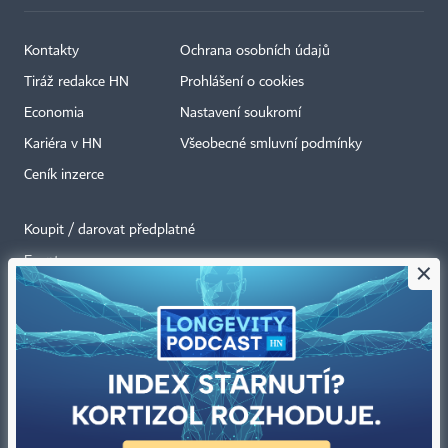
Kontakty
Ochrana osobních údajů
Tiráž redakce HN
Prohlášení o cookies
Economia
Nastavení soukromí
Kariéra v HN
Všeobecné smluvní podmínky
Ceník inzerce
Koupit / darovat předplatné
Eventy
×
Newslettery
RSS kanály
Autorská práva vykonává vydavatel. Bez písemného svolení vydavatele je
zakázáno jakékoli užití částí nebo celku díla, zejména rozmnožování a šíření
jakýmkoli způsobem, mechanickým nebo elektronickým, v českém nebo