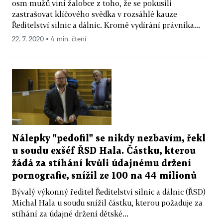
osm mužů viní žalobce z toho, že se pokusili
zastrašovat klíčového svědka v rozsáhlé kauze
Ředitelství silnic a dálnic. Kromě vydírání právníka...
22. 7. 2020 ▪ 4 min. čtení
Nálepky "pedofil" se nikdy nezbavím, řekl
u soudu exšéf ŘSD Hala. Částku, kterou
žádá za stíhání kvůli údajnému držení
pornografie, snížil ze 100 na 44 milionů
Bývalý výkonný ředitel Ředitelství silnic a dálnic (ŘSD)
Michal Hala u soudu snížil částku, kterou požaduje za
stíhání za údajné držení dětské...