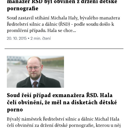
manažer ŘSD byl obviněn z držení dětské
pornografie
Soud zastavil stíhání Michala Haly, bývalého manažera
Ředitelství silnic a dálnic (ŘSD) - podle soudu došlo k
promlčení případu. Hala se chce...
20. 10. 2015 ▪ 2 min. čtení
Soud řeší případ exmanažera ŘSD. Hala
čelí obvinění, že měl na disketách dětské
porno
Bývalý náměstek Ředitelství silnic a dálnic Michal Hala
čelí obvinění za držení dětské pornografie, kterou u něj