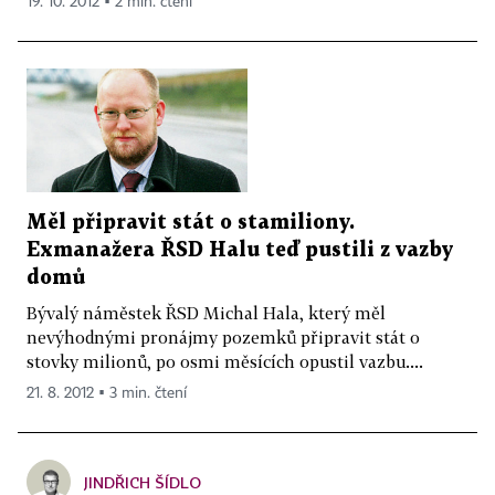
19. 10. 2012 ▪ 2 min. čtení
Měl připravit stát o stamiliony.
Exmanažera ŘSD Halu teď pustili z vazby
domů
Bývalý náměstek ŘSD Michal Hala, který měl
nevýhodnými pronájmy pozemků připravit stát o
stovky milionů, po osmi měsících opustil vazbu....
21. 8. 2012 ▪ 3 min. čtení
JINDŘICH ŠÍDLO