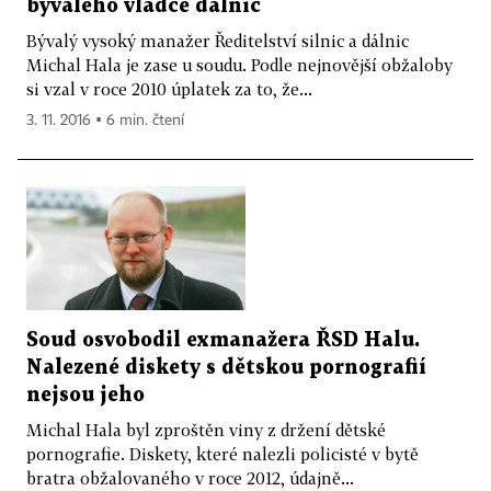
bývalého vládce dálnic
Bývalý vysoký manažer Ředitelství silnic a dálnic
Michal Hala je zase u soudu. Podle nejnovější obžaloby
si vzal v roce 2010 úplatek za to, že...
3. 11. 2016 ▪ 6 min. čtení
Soud osvobodil exmanažera ŘSD Halu.
Nalezené diskety s dětskou pornografií
nejsou jeho
Michal Hala byl zproštěn viny z držení dětské
pornografie. Diskety, které nalezli policisté v bytě
bratra obžalovaného v roce 2012, údajně...