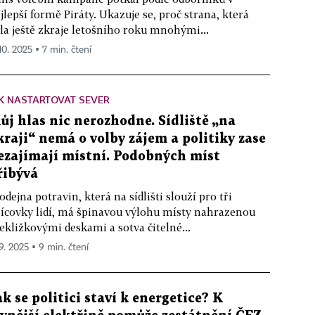
jlepší formě Piráty. Ukazuje se, proč strana, která
la ještě zkraje letošního roku mnohými...
10. 2025 ▪ 7 min. čtení
K NASTARTOVAT SEVER
ůj hlas nic nerozhodne. Sídliště „na
kraji“ nemá o volby zájem a politiky zase
ezajímají místní. Podobných míst
řibývá
odejna potravin, která na sídlišti slouží pro tři
sícovky lidí, má špinavou výlohu místy nahrazenou
ekližkovými deskami a sotva čitelné...
 9. 2025 ▪ 9 min. čtení
ak se politici staví k energetice? K