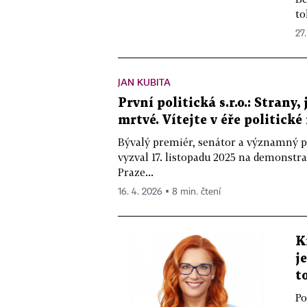
to
27
JAN KUBITA
První politická s.r.o.: Strany, 
mrtvé. Vítejte v éře politické
Bývalý premiér, senátor a významný po
vyzval 17. listopadu 2025 na demonst
Praze...
16. 4. 2026 ▪ 8 min. čtení
K
j
t
Po