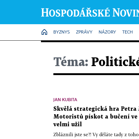
HOME
BYZNYS
ZPRÁVY
NÁZORY
TECH
Téma:
Politick
JAN KUBITA
Skvělá strategická hra Petra 
Motoristů pískot a bučení ve 
velmi užil
Zbláznili jste se?! Vy děláte tady z toh