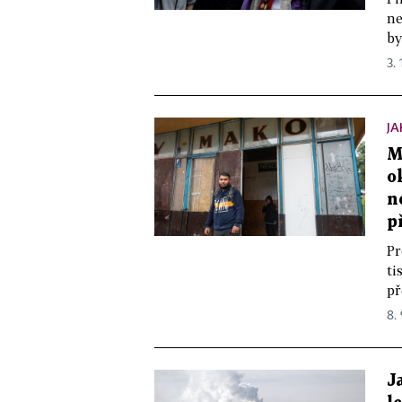
ne
by
3. 
JA
M
o
n
p
Pr
ti
př
8.
J