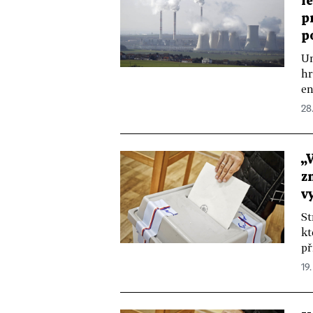
l
p
p
Un
hr
en
28
„
z
v
St
kt
př
19