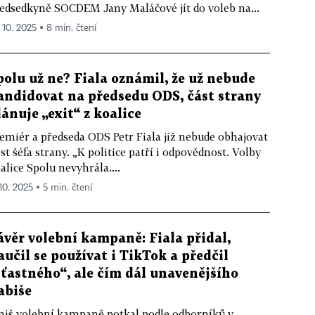
edsedkyně SOCDEM Jany Maláčové jít do voleb na...
. 10. 2025 ▪ 8 min. čtení
polu už ne? Fiala oznámil, že už nebude
andidovat na předsedu ODS, část strany
lánuje „exit“ z koalice
emiér a předseda ODS Petr Fiala již nebude obhajovat
st šéfa strany. „K politice patří i odpovědnost. Volby
alice Spolu nevyhrála....
 10. 2025 ▪ 5 min. čtení
ávěr volební kampaně: Fiala přidal,
aučil se používat i TikTok a předčil
šťastného“, ale čím dál unavenějšího
abiše
niš volební kampaně potkal podle odborníků v