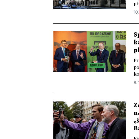
př
10
S
k
p
Pr
po
ko
8.
Z
n
„
B
Fi