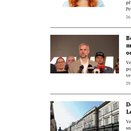
př
Pe
26
B
m
o
Ve
po
ve
29
D
L
Ve
sn