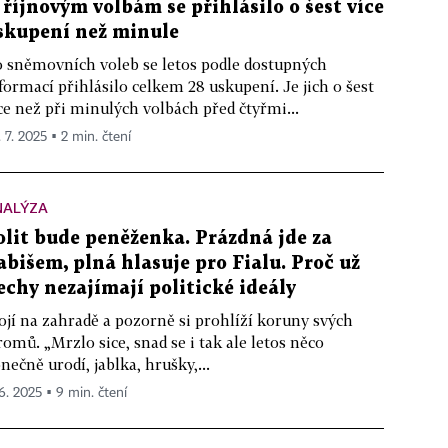
 říjnovým volbám se přihlásilo o šest více
skupení než minule
 sněmovních voleb se letos podle dostupných
formací přihlásilo celkem 28 uskupení. Je jich o šest
ce než při minulých volbách před čtyřmi...
. 7. 2025 ▪ 2 min. čtení
NALÝZA
olit bude peněženka. Prázdná jde za
abišem, plná hlasuje pro Fialu. Proč už
echy nezajímají politické ideály
ojí na zahradě a pozorně si prohlíží koruny svých
romů. „Mrzlo sice, snad se i tak ale letos něco
nečně urodí, jablka, hrušky,...
 6. 2025 ▪ 9 min. čtení