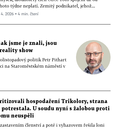
hoto týdne neplatí. Zemitý podnikatel, jehož...
. 4. 2026 ▪ 4 min. čtení
jak jsme je znali, jsou
 reality show
listopadový politik Petr Pithart
raci na Staroměstském náměstí v
ritizovali hospodaření Trikolory, strana
e potrestala. U soudu nyní s žalobou proti
omu neuspěli
zastavením členství a poté i vyhazovem řešila loni