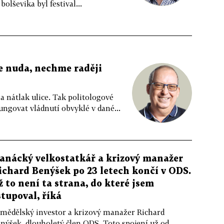
bolševika byl festival...
je nuda, nechme raději
a nátlak ulice. Tak politologové
fungovat vládnutí obvyklé v dané...
anácký velkostatkář a krizový manažer
ichard Benýšek po 23 letech končí v ODS.
ž to není ta strana, do které jsem
stupoval, říká
mědělský investor a krizový manažer Richard
nýšek, dlouholetý člen ODS. Toto spojení už od