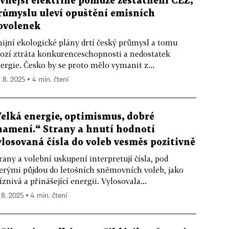
evnější elektřině pomůže zestátnění ČEZ,
růmyslu uleví opuštění emisních
ovolenek
ijní ekologické plány drtí český průmysl a tomu
ozí ztráta konkurenceschopnosti a nedostatek
ergie. Česko by se proto mělo vymanit z...
. 8. 2025 ▪ 4 min. čtení
Velká energie, optimismus, dobré
namení.“ Strany a hnutí hodnotí
ylosovaná čísla do voleb vesměs pozitivně
rany a volební uskupení interpretují čísla, pod
erými půjdou do letošních sněmovních voleb, jako
íznivá a přinášející energii. Vylosovala...
. 8. 2025 ▪ 4 min. čtení