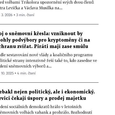
ed volbami Trikolora upozornění svých dvou členů
tra Levíčka a Václava Musílka na...
. 3. 2026 ▪ 3 min. čtení
oj o sněmovní křesla: vzniknout by
ohly podvýbory pro kryptoměny či na
chranu zvířat. Piráti mají zase smůlu
dle sestavování nové vlády a koaličního programu
litické strany intenzivně řeší také to, kdo zasedne ve
dení sněmovních výborů a...
. 10. 2025 ▪ 4 min. čtení
ebakl nejen politický, ale i ekonomický.
evici čekají úspory a prodej majetku
dení sociálních demokratů hrálo v letošních
ěmovních volbách vabank a prohrálo. Rozhodnutí