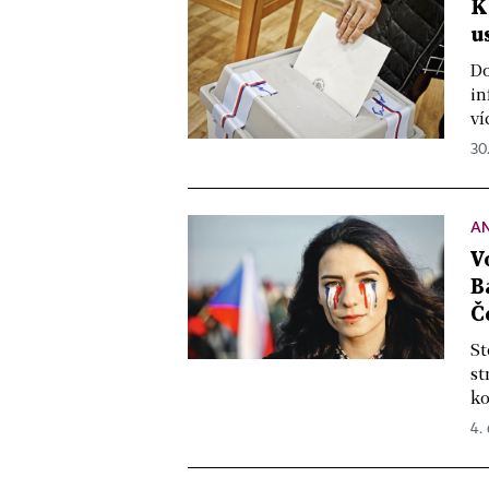
K
u
Do
in
ví
30
A
V
B
Č
St
st
ko
4.