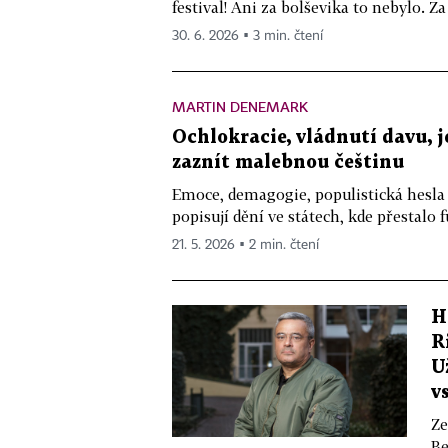
festival! Ani za bolševika to nebylo. Za 
30. 6. 2026 ▪ 3 min. čtení
MARTIN DENEMARK
Ochlokracie, vládnutí davu, 
zaznít malebnou češtinu
Emoce, demagogie, populistická hesla 
popisují dění ve státech, kde přestalo 
21. 5. 2026 ▪ 2 min. čtení
H
R
U
v
Ze
Be