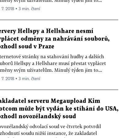
měny svým uživatelům. Minulý týden jim to...
 7. 2018 ▪ 3 min. čtení
ervery Hellspy a Hellshare nesmí
yplácet odměny za nahrávání souborů,
ozhodl soud v Praze
ternetové stránky na stahování hudby a dalších
uborů Hellspy a Hellshare musí přestat vyplácet
měny svým uživatelům. Minulý týden jim to...
 7. 2018 ▪ 3 min. čtení
akladatel serveru Megaupload Kim
otcom může být vydán ke stíhání do USA,
ozhodl novozélandský soud
vozélandský odvolací soud ve čtvrtek potvrdil
zhodnutí soudu nižší instance, že zakladatel