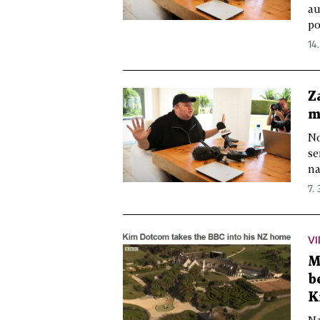
au
po
14.
Z
m
No
se
na
7. 
VI
M
b
K