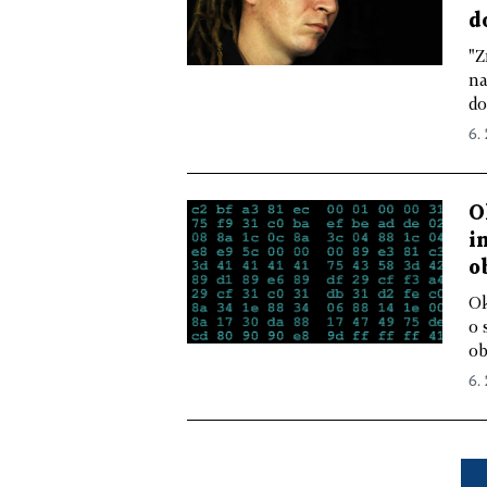
d
"Z
na
do
6. 
O
i
o
Ok
o 
ob
6. 