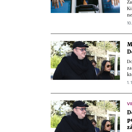
Za
Ki
ne
10.
M
D
Do
za
kt
1. 
VI
D
p
z