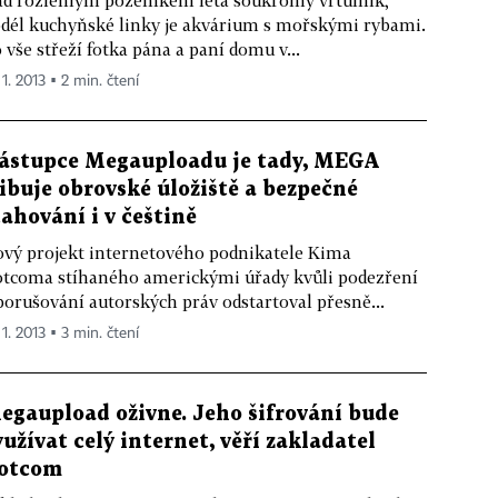
d rozlehlým pozemkem létá soukromý vrtulník,
dél kuchyňské linky je akvárium s mořskými rybami.
 vše střeží fotka pána a paní domu v...
 1. 2013 ▪ 2 min. čtení
ástupce Megauploadu je tady, MEGA
libuje obrovské úložiště a bezpečné
tahování i v češtině
vý projekt internetového podnikatele Kima
tcoma stíhaného americkými úřady kvůli podezření
porušování autorských práv odstartoval přesně...
 1. 2013 ▪ 3 min. čtení
egaupload oživne. Jeho šifrování bude
yužívat celý internet, věří zakladatel
otcom