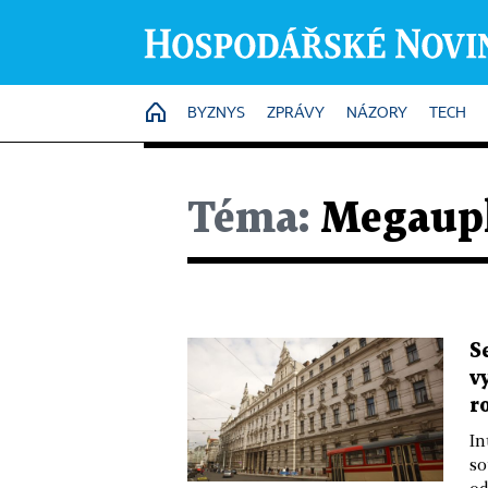
HOME
BYZNYS
ZPRÁVY
NÁZORY
TECH
Téma:
Megaup
S
v
r
In
so