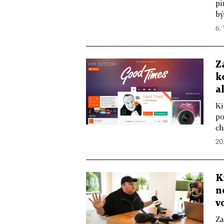
pi
bý
6. 
Z
k
a
Ki
po
ch
20.
K
n
v
Za