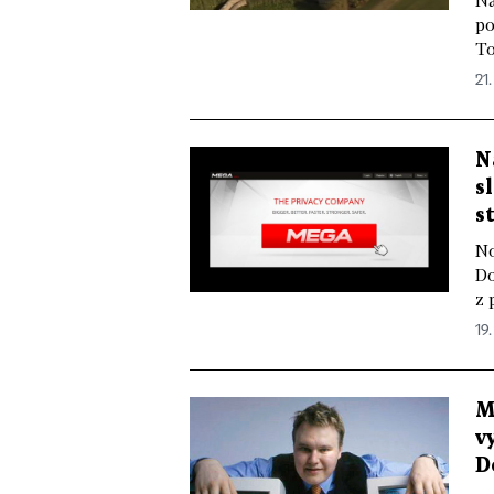
Na
po
To
21.
N
s
s
No
Do
z 
19.
M
v
D