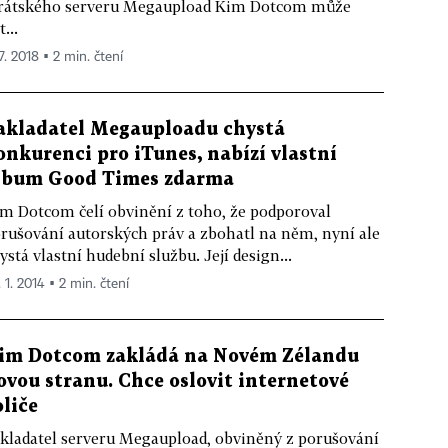
rátského serveru Megaupload Kim Dotcom může
t...
7. 2018 ▪ 2 min. čtení
akladatel Megauploadu chystá
onkurenci pro iTunes, nabízí vlastní
lbum Good Times zdarma
m Dotcom čelí obvinění z toho, že podporoval
rušování autorských práv a zbohatl na něm, nyní ale
ystá vlastní hudební službu. Její design...
 1. 2014 ▪ 2 min. čtení
im Dotcom zakládá na Novém Zélandu
ovou stranu. Chce oslovit internetové
oliče
kladatel serveru Megaupload, obviněný z porušování