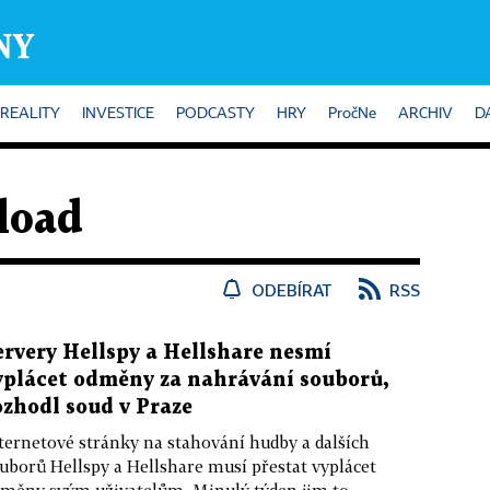
REALITY
INVESTICE
PODCASTY
HRY
PročNe
ARCHIV
D
load
ODEBÍRAT
RSS
ervery Hellspy a Hellshare nesmí
yplácet odměny za nahrávání souborů,
ozhodl soud v Praze
ternetové stránky na stahování hudby a dalších
uborů Hellspy a Hellshare musí přestat vyplácet