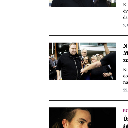
K 
dv
da
9. 
N
M
z
Ki
do
na
22.
R
Ú
š