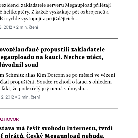
rezidenci zakladatele serveru Megaupload přilétají
ě helikoptéry. Z každé vyskakuje pět ozbrojenců a
lší rychle vystupují z přijíždějících...
8. 2012 ▪ 2 min. čtení
ovozélanďané propustili zakladatele
egauploadu na kauci. Nechce utéct,
důvodnil soud
m Schmitz alias Kim Dotcom se po měsíci ve vězení
čkal propuštění. Soudce rozhodl o kauci s ohledem
 fakt, že podezřelý prý nemá v úmyslu...
 2. 2012 ▪ 3 min. čtení
OZHOVOR
stava má řešit svobodu internetu, tvrdí
éf pirátů. Český Megaupload nebude,