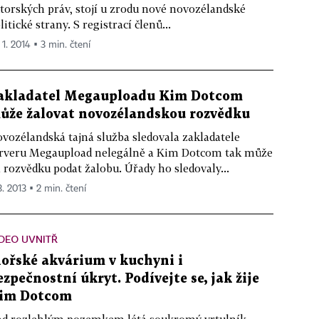
torských práv, stojí u zrodu nové novozélandské
litické strany. S registrací členů...
 1. 2014 ▪ 3 min. čtení
akladatel Megauploadu Kim Dotcom
ůže žalovat novozélandskou rozvědku
vozélandská tajná služba sledovala zakladatele
rveru Megaupload nelegálně a Kim Dotcom tak může
 rozvědku podat žalobu. Úřady ho sledovaly...
3. 2013 ▪ 2 min. čtení
DEO UVNITŘ
ořské akvárium v kuchyni i
ezpečnostní úkryt. Podívejte se, jak žije
im Dotcom