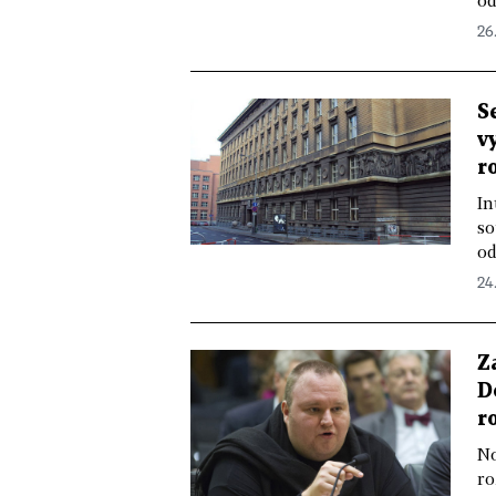
od
26.
S
v
r
In
so
od
24.
Z
D
r
No
ro