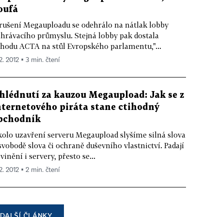
oufá
rušení Megauploadu se odehrálo na nátlak lobby
hrávacího průmyslu. Stejná lobby pak dostala
hodu ACTA na stůl Evropského parlamentu,"...
2. 2012 ▪ 3 min. čtení
hlédnutí za kauzou Megaupload: Jak se z
nternetového piráta stane ctihodný
bchodník
olo uzavření serveru Megaupload slyšíme silná slova
svobodě slova či ochraně duševního vlastnictví. Padají
vinění i servery, přesto se...
2. 2012 ▪ 2 min. čtení
DALŠÍ ČLÁNKY