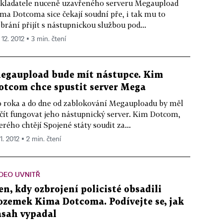
kladatele nuceně uzavřeného serveru Megaupload
ma Dotcoma sice čekají soudní pře, i tak mu to
brání přijít s nástupnickou službou pod...
 12. 2012 ▪ 3 min. čtení
egaupload bude mít nástupce. Kim
otcom chce spustit server Mega
 roka a do dne od zablokování Megauploadu by měl
čít fungovat jeho nástupnický server. Kim Dotcom,
erého chtějí Spojené státy soudit za...
11. 2012 ▪ 2 min. čtení
DEO UVNITŘ
en, kdy ozbrojení policisté obsadili
ozemek Kima Dotcoma. Podívejte se, jak
ásah vypadal