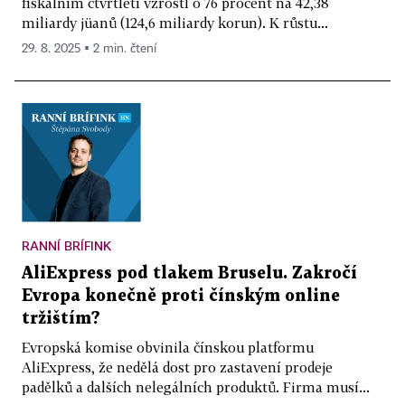
fiskálním čtvrtletí vzrostl o 76 procent na 42,38
miliardy jüanů (124,6 miliardy korun). K růstu...
29. 8. 2025 ▪ 2 min. čtení
RANNÍ BRÍFINK
AliExpress pod tlakem Bruselu. Zakročí
Evropa konečně proti čínským online
tržištím?
Evropská komise obvinila čínskou platformu
AliExpress, že nedělá dost pro zastavení prodeje
padělků a dalších nelegálních produktů. Firma musí...