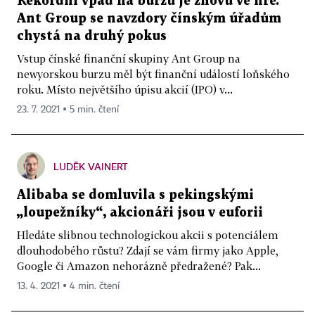
Rekordní vpád na burzu je znovu ve hře.
Ant Group se navzdory čínským úřadům
chystá na druhý pokus
Vstup čínské finanční skupiny Ant Group na
newyorskou burzu měl být finanční událostí loňského
roku. Místo největšího úpisu akcií (IPO) v...
23. 7. 2021 ▪ 5 min. čtení
LUDĚK VAINERT
Alibaba se domluvila s pekingskými
„loupežníky“, akcionáři jsou v euforii
Hledáte slibnou technologickou akcii s potenciálem
dlouhodobého růstu? Zdají se vám firmy jako Apple,
Google či Amazon nehorázně předražené? Pak...
13. 4. 2021 ▪ 4 min. čtení