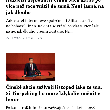
Někdejší nejbohatší Číňan Jack Ma se po
více než roce vrátil do země. Není jasné, na
jak dlouho
Zakladatel internetové společnosti Alibaba a dříve
nejbohatší Číňan Jack Ma se vrátil do vlasti. Není ale
jasné, jak dlouho v zemi zůstane. Na...
27. 3. 2023 ▪ 3 min. čtení
Čínské akcie zažívají listopad jako ze sna.
Si Ťin-pching ho může kdykoliv změnit v
horor
Po katastrofálním říjnu zažívají čínské akcie snový