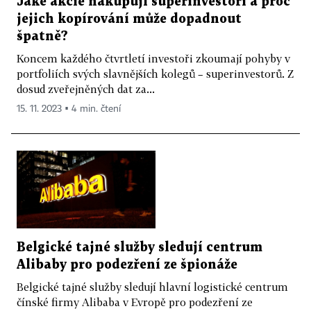
Jaké akcie nakupují superinvestoři a proč
jejich kopírování může dopadnout
špatně?
Koncem každého čtvrtletí investoři zkoumají pohyby v
portfoliích svých slavnějších kolegů – superinvestorů. Z
dosud zveřejněných dat za...
15. 11. 2023 ▪ 4 min. čtení
Belgické tajné služby sledují centrum
Alibaby pro podezření ze špionáže
Belgické tajné služby sledují hlavní logistické centrum
čínské firmy Alibaba v Evropě pro podezření ze