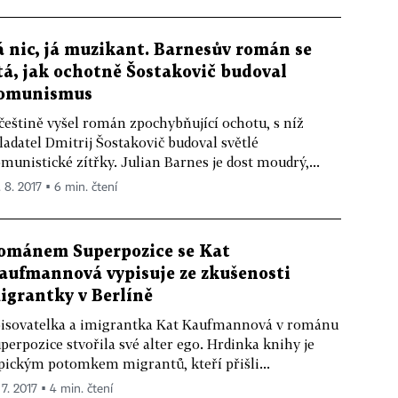
á nic, já muzikant. Barnesův román se
tá, jak ochotně Šostakovič budoval
omunismus
češtině vyšel román zpochybňující ochotu, s níž
ladatel Dmitrij Šostakovič budoval světlé
munistické zítřky. Julian Barnes je dost moudrý,...
. 8. 2017 ▪ 6 min. čtení
ománem Superpozice se Kat
aufmannová vypisuje ze zkušenosti
igrantky v Berlíně
isovatelka a imigrantka Kat Kaufmannová v románu
perpozice stvořila své alter ego. Hrdinka knihy je
pickým potomkem migrantů, kteří přišli...
 7. 2017 ▪ 4 min. čtení