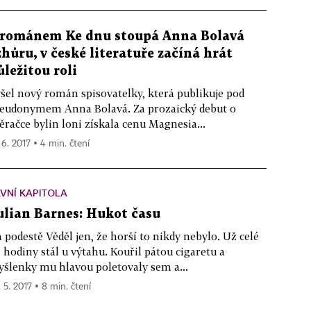
 románem Ke dnu stoupá Anna Bolavá
zhůru, v české literatuře začíná hrát
ůležitou roli
šel nový román spisovatelky, která publikuje pod
eudonymem Anna Bolavá. Za prozaický debut o
ěračce bylin loni získala cenu Magnesia...
 6. 2017 ▪ 4 min. čtení
VNÍ KAPITOLA
ulian Barnes: Hukot času
 podestě Věděl jen, že horší to nikdy nebylo. Už celé
i hodiny stál u výtahu. Kouřil pátou cigaretu a
šlenky mu hlavou poletovaly sem a...
. 5. 2017 ▪ 8 min. čtení