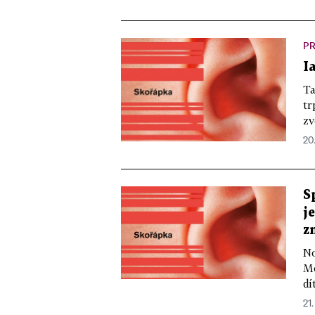
PR
I
Ta
tr
zv
20.
S
j
z
No
Mc
dí
21.