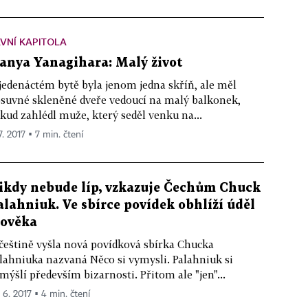
VNÍ KAPITOLA
anya Yanagihara: Malý život
jedenáctém bytě byla jenom jedna skříň, ale měl
suvné skleněné dveře vedoucí na malý balkonek,
kud zahlédl muže, který seděl venku na...
7. 2017 ▪ 7 min. čtení
ikdy nebude líp, vzkazuje Čechům Chuck
alahniuk. Ve sbírce povídek obhlíží úděl
lověka
češtině vyšla nová povídková sbírka Chucka
lahniuka nazvaná Něco si vymysli. Palahniuk si
mýšlí především bizarnosti. Přitom ale "jen"...
. 6. 2017 ▪ 4 min. čtení