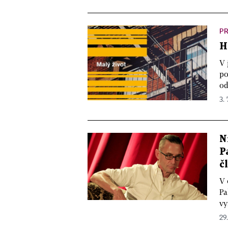
PR
H
V 
po
od
3. 
N
P
č
V 
Pa
vy
29