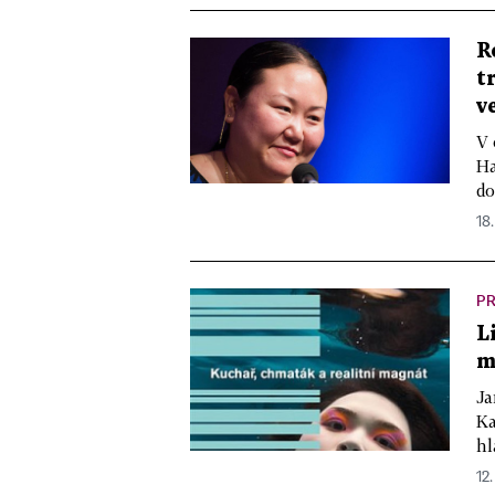
R
t
v
V 
Ha
do
18.
PR
L
m
Ja
Ka
hl
12.