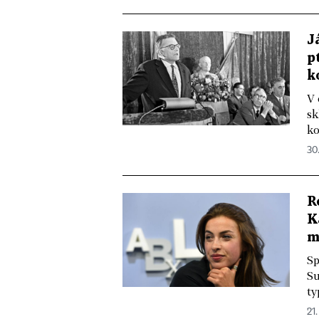
J
p
k
V 
sk
ko
30
R
K
m
Sp
Su
ty
21.