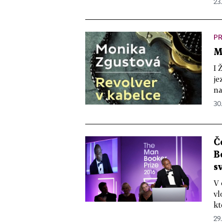
23
PR
M
I 
je
na
30.
Č
B
s
V 
vl
kt
29.