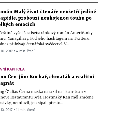
omán Malý život čtenáře neušetří jediné
ragédie, probouzí neukojenou touhu po
elkých emocích
češtině vyšel šestisetstránkový román Američanky
nyi Yanagihary. Pod jeho hashtagem na Twitteru
dnes přibývají čtenářská svědectví. V...
 10. 2017 ▪ 4 min. čtení
VNÍ KAPITOLA
iou Čen-jün: Kuchař, chmaták a realitní
agnát
ng Č’ alias Černá maska narazil na Tuan-tuan v
nově Restaurantu Svět. Hostinský Kan měl zničené
asivky, nemluvil, jen sípal, přesto...
 10. 2017 ▪ 11 min. čtení