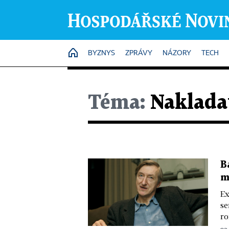
HOME
BYZNYS
ZPRÁVY
NÁZORY
TECH
Téma:
Nakladat
B
m
Ex
se
ro