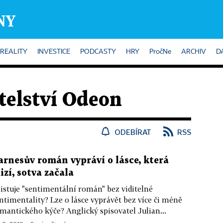
REALITY
INVESTICE
PODCASTY
HRY
PročNe
ARCHIV
D
elství Odeon
ODEBÍRAT
RSS
arnesův román vypráví o lásce, která
izí, sotva začala
istuje "sentimentální román" bez viditelné
ntimentality? Lze o lásce vyprávět bez více či méně
mantického kýče? Anglický spisovatel Julian...