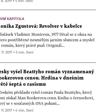
. 8. 2019 ▪ 5 min. čtení
VNÍ KAPITOLA
onika Zgustová: Revolver v kabelce
Žluťásek Vladimir Montreux, 1977 Díval se z okna na
zero postříbřené nesmělým jarním sluncem a myslel
 román, který právě psal: Originál...
 11. 2017 ▪ 5 min. čtení
esky vyšel Beattyho román vyznamenaný
ookerovou cenou. Hrdina v dnešním
větě šeptá o rasismu
českém překladu vyšel román Paula Beattyho, který
oni získal Man Bookerovu cenu. Kniha o černochovi,
erý se v současných USA pokusí...
 11. 2017 ▪ 4 min. čtení