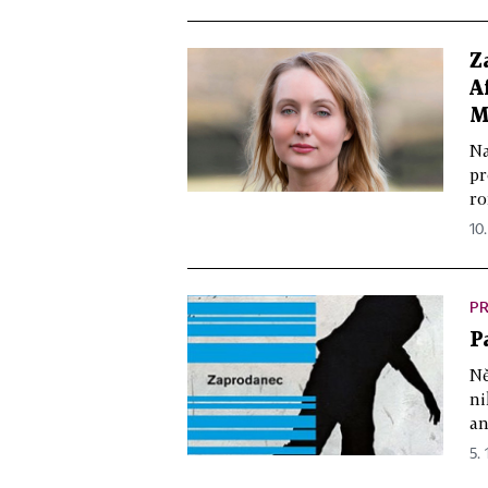
Z
A
M
Na
pr
ro
10.
PR
P
Ně
ni
an
5. 