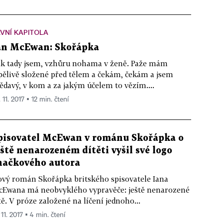
VNÍ KAPITOLA
an McEwan: Skořápka
k tady jsem, vzhůru nohama v ženě. Paže mám
pělivě složené před tělem a čekám, čekám a jsem
ědavý, v kom a za jakým účelem to vězím....
 11. 2017 ▪ 12 min. čtení
pisovatel McEwan v románu Skořápka o
eště nenarozeném dítěti vyšil své logo
načkového autora
vý román Skořápka britského spisovatele Iana
Ewana má neobvyklého vypravěče: ještě nenarozené
tě. V próze založené na líčení jednoho...
 11. 2017 ▪ 4 min. čtení