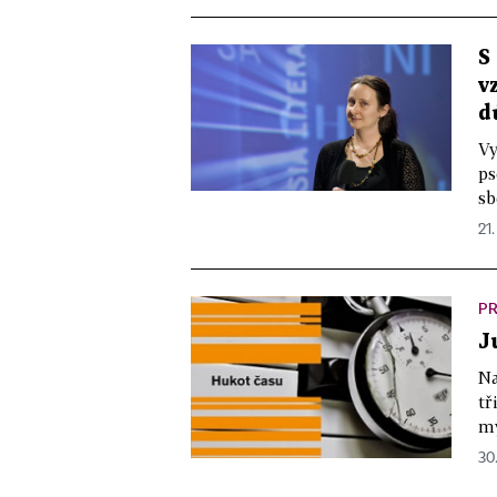
S
v
d
Vy
ps
sb
21.
PR
J
Na
tř
my
30