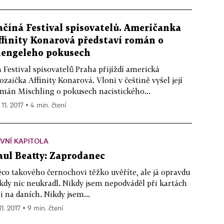
ačíná Festival spisovatelů. Američanka
ffinity Konarová představí román o
engeleho pokusech
 Festival spisovatelů Praha přijíždí americká
ozaička Affinity Konarová. Vloni v češtině vyšel její
mán Mischling o pokusech nacistického...
 11. 2017 ▪ 4 min. čtení
VNÍ KAPITOLA
aul Beatty: Zaprodanec
co takového černochovi těžko uvěříte, ale já opravdu
kdy nic neukradl. Nikdy jsem nepodváděl při kartách
i na daních. Nikdy jsem...
11. 2017 ▪ 9 min. čtení