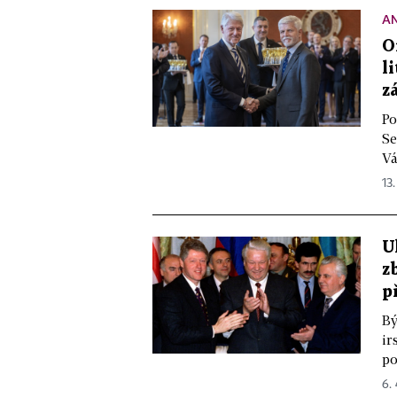
A
O
l
z
Po
Se
Vá
13
U
z
p
Bý
ir
po
6.