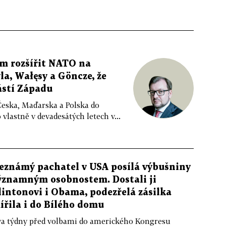
m rozšířit NATO na
la, Wałęsy a Göncze, že
ástí Západu
Česka, Maďarska a Polska do
vlastně v devadesátých letech v...
eznámý pachatel v USA posílá výbušniny
ýznamným osobnostem. Dostali ji
lintonovi i Obama, podezřelá zásilka
ířila i do Bílého domu
a týdny před volbami do amerického Kongresu