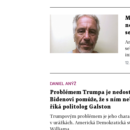
M
n
s
Am
se
in
12.
DANIEL ANÝŽ
Problémem Trumpa je nedost
Bidenovi pomůže, že s ním ne
říká politolog Galston
Trumpovým problémem je jeho charakt
v urážkách. Americká Demokratická st
Williama...