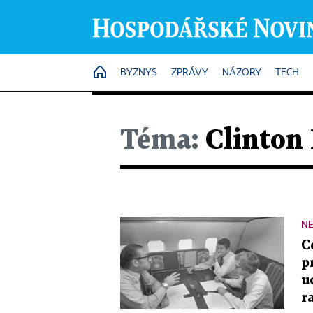
HOME
BYZNYS
ZPRÁVY
NÁZORY
TECH
Téma:
Clinton 
N
C
p
u
r