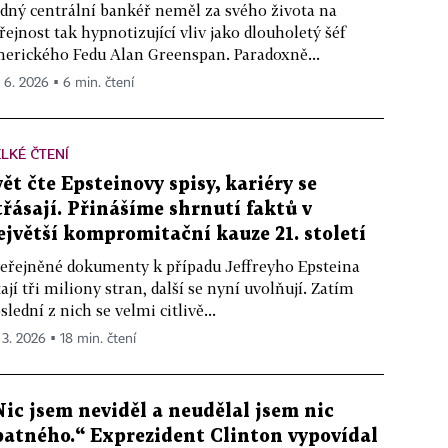
dný centrální bankéř neměl za svého života na
řejnost tak hypnotizující vliv jako dlouholetý šéf
erického Fedu Alan Greenspan. Paradoxně...
. 6. 2026 ▪ 6 min. čtení
LKÉ ČTENÍ
vět čte Epsteinovy spisy, kariéry se
třásají. Přinášíme shrnutí faktů v
ejvětší kompromitační kauze 21. století
eřejněné dokumenty k případu Jeffreyho Epsteina
tají tři miliony stran, další se nyní uvolňují. Zatím
slední z nich se velmi citlivě...
 3. 2026 ▪ 18 min. čtení
Nic jsem neviděl a neudělal jsem nic
patného.“ Exprezident Clinton vypovídal