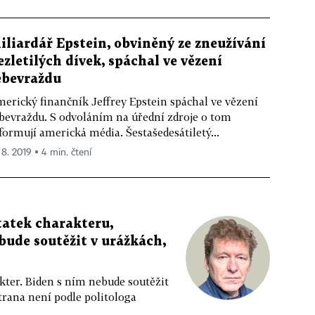
iliardář Epstein, obviněný ze zneužívání
ezletilých dívek, spáchal ve vězení
ebevraždu
erický finančník Jeffrey Epstein spáchal ve vězení
bevraždu. S odvoláním na úřední zdroje o tom
formují americká média. Šestašedesátiletý...
 8. 2019 ▪ 4 min. čtení
atek charakteru,
bude soutěžit v urážkách,
er. Biden s ním nebude soutěžit
rana není podle politologa