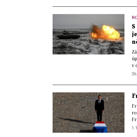
R
S
j
n
Zá
úp
v 
26
F
Fr
ro
Fr
1. 