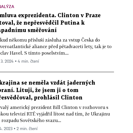
NALÝZA
mluva exprezidenta. Clinton v Praze
itoval, že nepřesvědčil Putina k
ápadnímu směřování
kud někomu přísluší zásluha za vstup Česka do
veroatlantické aliance před pětadvaceti lety, tak je to
clav Havel. S tímto poselstvím...
. 3. 2024 ▪ 4 min. čtení
krajina se neměla vzdát jaderných
braní. Lituji, že jsem ji o tom
řesvědčoval, prohlásil Clinton
valý americký prezident Bill Clinton v rozhovoru s
skou televizí RTÉ vyjádřil lítost nad tím, že Ukrajinu
 rozpadu Sovětského svazu...
 4. 2023 ▪ 2 min. čtení