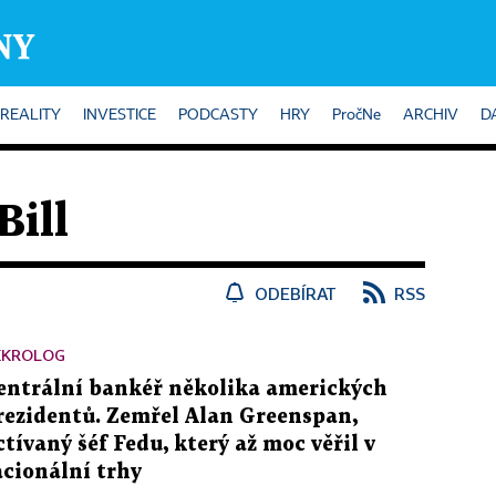
REALITY
INVESTICE
PODCASTY
HRY
PročNe
ARCHIV
D
Bill
ODEBÍRAT
RSS
EKROLOG
entrální bankéř několika amerických
rezidentů. Zemřel Alan Greenspan,
ctívaný šéf Fedu, který až moc věřil v
acionální trhy