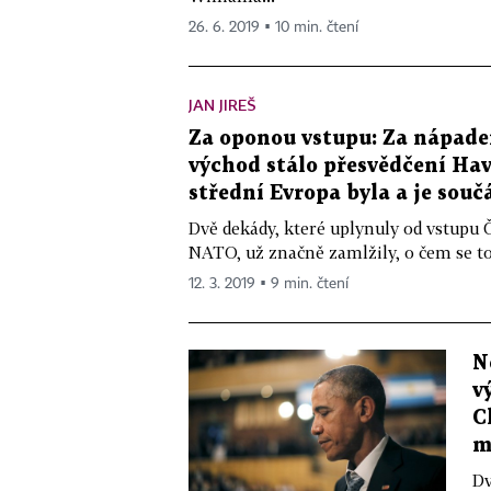
26. 6. 2019 ▪ 10 min. čtení
JAN JIREŠ
Za oponou vstupu: Za nápade
východ stálo přesvědčení Hav
střední Evropa byla a je souč
Dvě dekády, které uplynuly od vstupu 
NATO, už značně zamlžily, o čem se to 
12. 3. 2019 ▪ 9 min. čtení
N
v
C
m
Dv