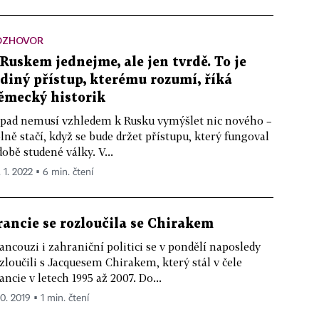
OZHOVOR
 Ruskem jednejme, ale jen tvrdě. To je
ediný přístup, kterému rozumí, říká
ěmecký historik
pad nemusí vzhledem k Rusku vymýšlet nic nového –
lně stačí, když se bude držet přístupu, který fungoval
době studené války. V...
. 1. 2022 ▪ 6 min. čtení
rancie se rozloučila se Chirakem
ancouzi i zahraniční politici se v pondělí naposledy
zloučili s Jacquesem Chirakem, který stál v čele
ancie v letech 1995 až 2007. Do...
10. 2019 ▪ 1 min. čtení