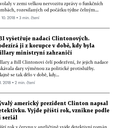
volaly v zemi velkou nervozitu zprávy o funkčních
mbách, rozesílaných od počátku týdne čelným...
. 10. 2018 ▪ 3 min. čtení
BI vyšetřuje nadaci Clintonových.
odezírá ji z korupce v době, kdy byla
illary ministryní zahraničí
llary a Bill Clintonovi čelí podezření, že jejich nadace
skávala dary výměnou za politické protislužby.
ajně se tak dělo v době, kdy...
1. 2018 ▪ 2 min. čtení
ývalý americký prezident Clinton napsal
etektivku. Vyjde příští rok, vznikne podle
í seriál
íští rok v červnu v angličtině vyjde detektivní román