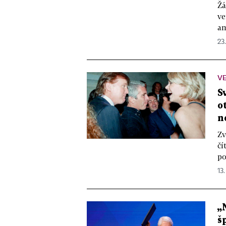
Žá
ve
am
23
VE
S
o
n
Zv
čí
po
13.
„
š