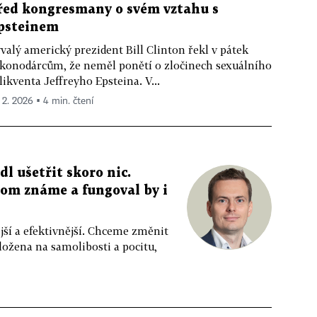
řed kongresmany o svém vztahu s
psteinem
valý americký prezident Bill Clinton řekl v pátek
konodárcům, že neměl ponětí o zločinech sexuálního
likventa Jeffreyho Epsteina. V...
. 2. 2026 ▪ 4 min. čtení
l ušetřit skoro nic.
tom známe a fungoval by i
jší a efektivnější. Chceme změnit
ložena na samolibosti a pocitu,