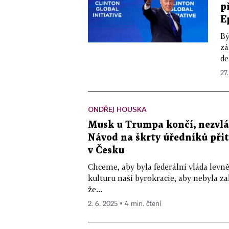
p
E
Bý
zá
de
27
ONDŘEJ HOUSKA
Musk u Trumpa končí, nezvlád
Návod na škrty úředníků při
v Česku
Chceme, aby byla federální vláda levně
kulturu naší byrokracie, aby nebyla za
že...
2. 6. 2025 ▪ 4 min. čtení