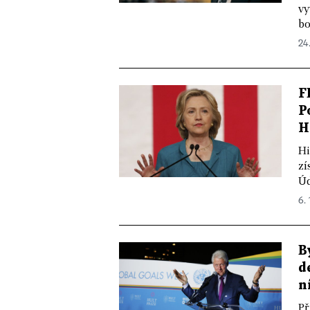
vy
bo
24
F
P
H
Hi
zí
Úd
6. 
B
d
n
Př