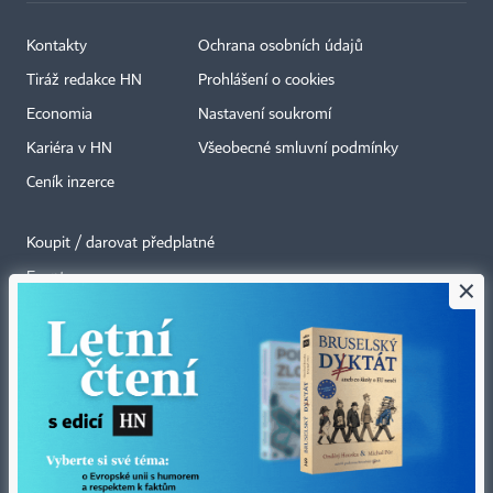
Kontakty
Ochrana osobních údajů
Tiráž redakce HN
Prohlášení o cookies
Economia
Nastavení soukromí
Kariéra v HN
Všeobecné smluvní podmínky
Ceník inzerce
Koupit / darovat předplatné
Eventy
×
Newslettery
RSS kanály
Autorská práva vykonává vydavatel. Bez písemného svolení vydavatele je
zakázáno jakékoli užití částí nebo celku díla, zejména rozmnožování a šíření
jakýmkoli způsobem, mechanickým nebo elektronickým, v českém nebo
jiném jazyce. Bez souhlasu vydavatele je zakázáno též rozmnožování