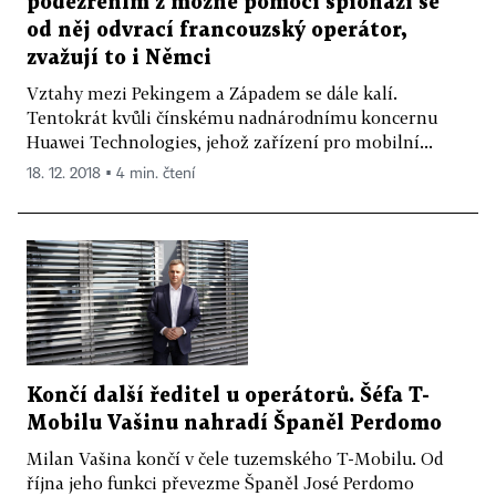
podezřením z možné pomoci špionáži se
od něj odvrací francouzský operátor,
zvažují to i Němci
Vztahy mezi Pekingem a Západem se dále kalí.
Tentokrát kvůli čínskému nadnárodnímu koncernu
Huawei Technologies, jehož zařízení pro mobilní...
18. 12. 2018 ▪ 4 min. čtení
Končí další ředitel u operátorů. Šéfa T-
Mobilu Vašinu nahradí Španěl Perdomo
Milan Vašina končí v čele tuzemského T-Mobilu. Od
října jeho funkci převezme Španěl José Perdomo