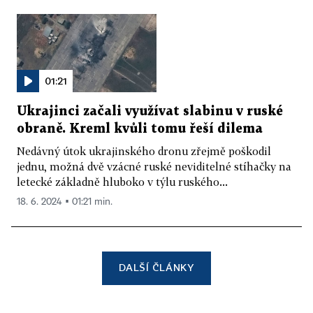
01:21
Ukrajinci začali využívat slabinu v ruské
obraně. Kreml kvůli tomu řeší dilema
Nedávný útok ukrajinského dronu zřejmě poškodil
jednu, možná dvě vzácné ruské neviditelné stíhačky na
letecké základně hluboko v týlu ruského...
18. 6. 2024 ▪ 01:21 min.
DALŠÍ ČLÁNKY