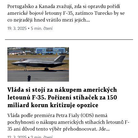
Portugalsko a Kanada zvažují, zda si opravdu pořídí
americké bojové letouny F-35, zatímco Turecko by se
co nejraději hned vrátilo mezi jejich...
19. 3. 2025 ▪ 5 min. čtení
Vláda si stojí za nákupem amerických
letounů F-35. Pořízení stíhaček za 150
miliard korun kritizuje opozice
Vláda podle premiéra Petra Fialy (ODS) nemá
pochybnosti o nákupu amerických stíhacích letounů F-
35 ani důvod tento výběr přehodnocovat. Jde...
12. 3. 2025 ▪ 2 min. čtení