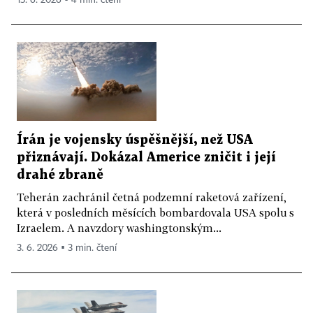
15. 6. 2026 ▪ 4 min. čtení
Írán je vojensky úspěšnější, než USA
přiznávají. Dokázal Americe zničit i její
drahé zbraně
Teherán zachránil četná podzemní raketová zařízení,
která v posledních měsících bombardovala USA spolu s
Izraelem. A navzdory washingtonským...
3. 6. 2026 ▪ 3 min. čtení