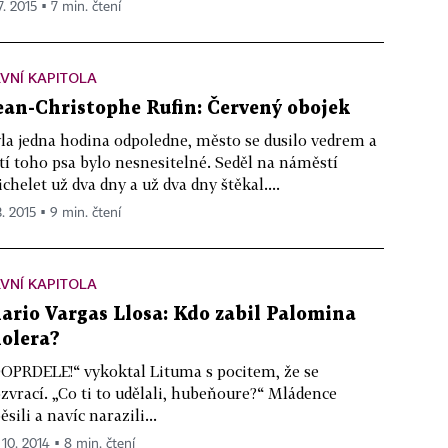
7. 2015 ▪ 7 min. čtení
VNÍ KAPITOLA
ean-Christophe Rufin: Červený obojek
la jedna hodina odpoledne, město se dusilo vedrem a
tí toho psa bylo nesnesitelné. Seděl na náměstí
chelet už dva dny a už dva dny štěkal....
3. 2015 ▪ 9 min. čtení
VNÍ KAPITOLA
ario Vargas Llosa: Kdo zabil Palomina
olera?
OPRDELE!“ vykoktal Lituma s pocitem, že se
zvrací. „Co ti to udělali, hubeňoure?“ Mládence
ěsili a navíc narazili...
 10. 2014 ▪ 8 min. čtení