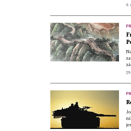
9. 
PR
F
P
Na
za
zá
29.
PR
R
Jo
ni
je