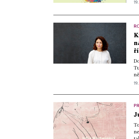
19.
R
K
n
ř
Do
Tu
ně
19.
PR
J
To
ne
ta