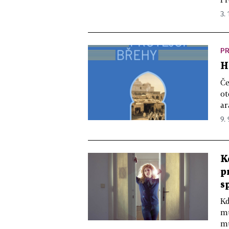
3. 
PR
H
Če
ot
ar
9. 
K
p
s
Kd
mu
mu