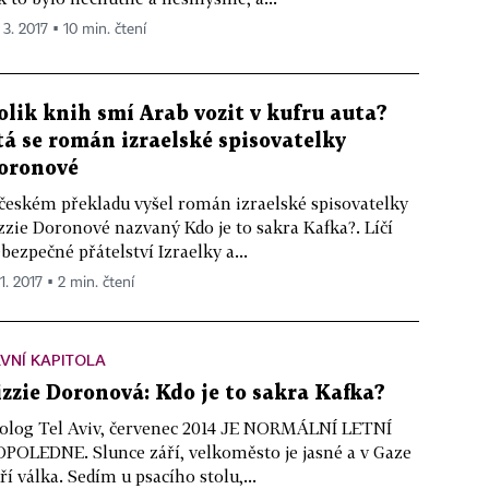
 3. 2017 ▪ 10 min. čtení
olik knih smí Arab vozit v kufru auta?
tá se román izraelské spisovatelky
oronové
českém překladu vyšel román izraelské spisovatelky
zzie Doronové nazvaný Kdo je to sakra Kafka?. Líčí
bezpečné přátelství Izraelky a...
 1. 2017 ▪ 2 min. čtení
VNÍ KAPITOLA
izzie Doronová: Kdo je to sakra Kafka?
olog Tel Aviv, červenec 2014 JE NORMÁLNÍ LETNÍ
POLEDNE. Slunce září, velkoměsto je jasné a v Gaze
ří válka. Sedím u psacího stolu,...