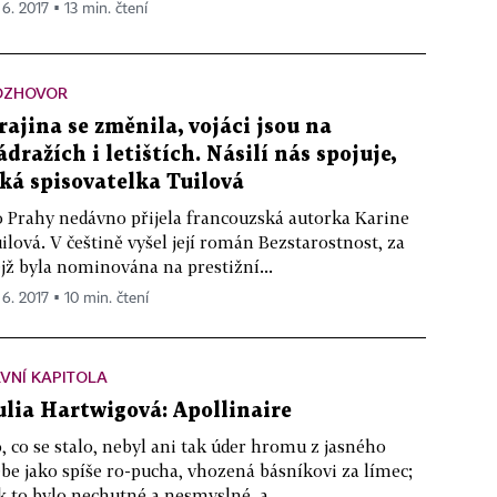
 6. 2017 ▪ 13 min. čtení
OZHOVOR
rajina se změnila, vojáci jsou na
ádražích i letištích. Násilí nás spojuje,
íká spisovatelka Tuilová
 Prahy nedávno přijela francouzská autorka Karine
ilová. V češtině vyšel její román Bezstarostnost, za
jž byla nominována na prestižní...
 6. 2017 ▪ 10 min. čtení
VNÍ KAPITOLA
ulia Hartwigová: Apollinaire
, co se stalo, nebyl ani tak úder hromu z jasného
be jako spíše ro-pucha, vhozená básníkovi za límec;
k to bylo nechutné a nesmyslné, a...