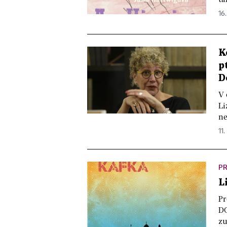
16.
K
p
D
V 
Li
ne
11.
PR
L
Pr
DO
zu