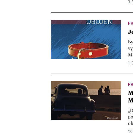
3. 
PR
J
By
vy
Mi
1. 
PR
M
M
„D
po
ob
13.