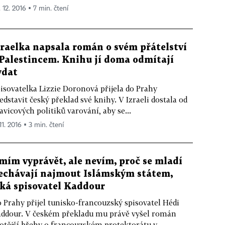
 12. 2016 ▪ 7 min. čtení
zraelka napsala román o svém přátelství
 Palestincem. Knihu jí doma odmítají
ydat
isovatelka Lizzie Doronová přijela do Prahy
edstavit český překlad své knihy. V Izraeli dostala od
avicových politiků varování, aby se...
11. 2016 ▪ 3 min. čtení
mím vyprávět, ale nevím, proč se mladí
echávají najmout Islámským státem,
íká spisovatel Kaddour
 Prahy přijel tunisko-francouzský spisovatel Hédi
ddour. V českém překladu mu právě vyšel román
otější břehy o francouzském protektorátu v...