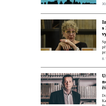
30.
I
s
v
Sp
př
pr
8. 
U
n
ř
Do
Ka
Pr