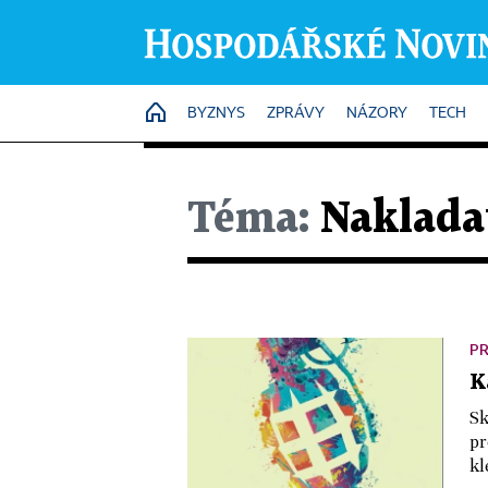
HOME
BYZNYS
ZPRÁVY
NÁZORY
TECH
Téma:
Naklada
PR
K
Sk
pr
kl