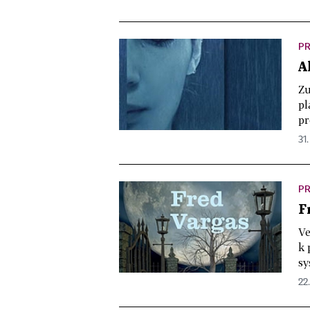
PR
A
Zu
pl
pr
31.
PR
F
Ve
k 
sy
22.