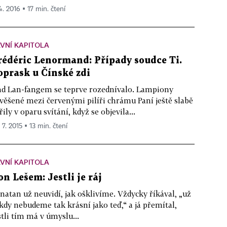
4. 2016 ▪ 17 min. čtení
VNÍ KAPITOLA
rédéric Lenormand: Případy soudce Ti.
oprask u Čínské zdi
d Lan-fangem se teprve rozednívalo. Lampiony
věšené mezi červenými pilíři chrámu Paní ještě slabě
řily v oparu svítání, když se objevila...
 7. 2015 ▪ 13 min. čtení
VNÍ KAPITOLA
on Lešem: Jestli je ráj
natan už neuvidí, jak ošklivíme. Vždycky říkával, „už
kdy nebudeme tak krásní jako teď,“ a já přemítal,
stli tím má v úmyslu...