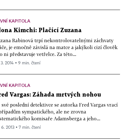
VNÍ KAPITOLA
lona Kimchi: Plačící Zuzana
zana Rabinová trpí nekontrolovatelnými záchvaty
áče, je emočně závislá na matce a jakýkoli cizí člověk
o ni představuje vetřelce. Za této...
 3. 2014 ▪ 9 min. čtení
VNÍ KAPITOLA
red Vargas: Záhada mrtvých nohou
 své poslední detektivce se autorka Fred Vargas vrací
případům sympatického, ale ne zrovna
stematického komisaře Adamsberga a jeho...
 6. 2013 ▪ 7 min. čtení