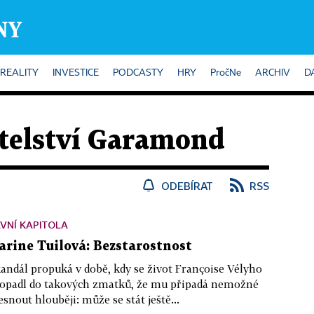
REALITY
INVESTICE
PODCASTY
HRY
PročNe
ARCHIV
D
telství Garamond
ODEBÍRAT
RSS
VNÍ KAPITOLA
arine Tuilová: Bezstarostnost
andál propuká v době, kdy se život Françoise Vélyho
opadl do takových zmatků, že mu připadá nemožné
esnout hlouběji: může se stát ještě...