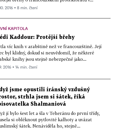
10. 2016 ▪ 8 min. čtení
VNÍ KAPITOLA
édi Kaddour: Protější břehy
tla víc knih v arabštině než ve francouzštině. Její
ec byl klidný, dokud si neuvědomil, že některé
abské knihy jsou stejně nebezpečné jako...
9. 2016 ▪ 14 min. čtení
dyž jsme opustili íránský vzdušný
rostor, strhla jsem si šátek, říká
pisovatelka Shalmaniová
yž jí bylo šest let a šla v Teheránu do první třídy,
sela si obléknout pytlovité kalhoty a uvázat
slimský šátek. Nenáviděla ho, stejně...