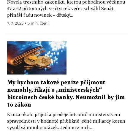
Novela trestního zákoníku, kterou pohodlnou většinou
47 z 62 přítomných ve čtvrtek večer schválil Senát,
přináší řadu novinek – dětský...
7. 7. 2025 ▪ 5 min. čtení
My bychom takové peníze přijmout
nemohly, říkají o „ministerských“
bitcoinech české banky. Neumožnil by jim
to zákon
Kauza okolo přijetí a prodeje bitcoinů ministerstvem
spravedlnosti v hodnotě přibližně jedné miliardy korun
vyvolává mnoho otázek. Jednou z nich...