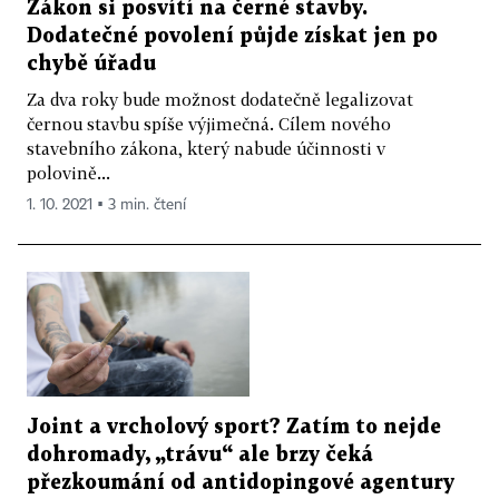
Zákon si posvítí na černé stavby.
Dodatečné povolení půjde získat jen po
chybě úřadu
Za dva roky bude možnost dodatečně legalizovat
černou stavbu spíše výjimečná. Cílem nového
stavebního zákona, který nabude účinnosti v
polovině...
1. 10. 2021 ▪ 3 min. čtení
Joint a vrcholový sport? Zatím to nejde
dohromady, „trávu“ ale brzy čeká
přezkoumání od antidopingové agentury