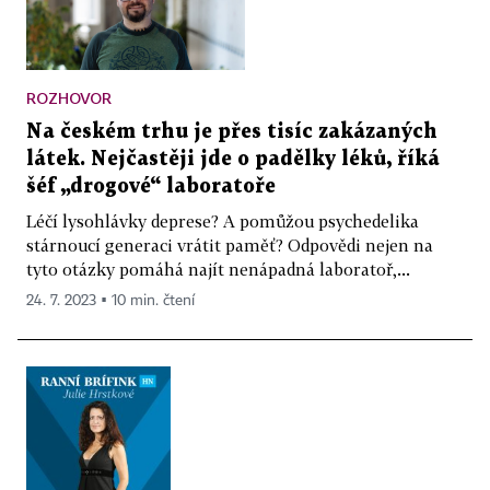
ROZHOVOR
Na českém trhu je přes tisíc zakázaných
látek. Nejčastěji jde o padělky léků, říká
šéf „drogové“ laboratoře
Léčí lysohlávky deprese? A pomůžou psychedelika
stárnoucí generaci vrátit paměť? Odpovědi nejen na
tyto otázky pomáhá najít nenápadná laboratoř,...
24. 7. 2023 ▪ 10 min. čtení