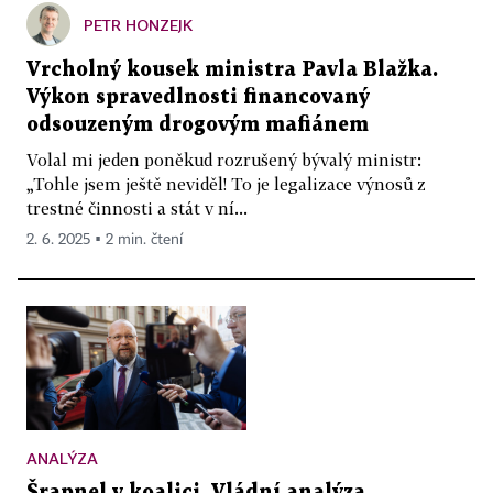
PETR HONZEJK
Vrcholný kousek ministra Pavla Blažka.
Výkon spravedlnosti financovaný
odsouzeným drogovým mafiánem
Volal mi jeden poněkud rozrušený bývalý ministr:
„Tohle jsem ještě neviděl! To je legalizace výnosů z
trestné činnosti a stát v ní...
2. 6. 2025 ▪ 2 min. čtení
ANALÝZA
Šrapnel v koalici. Vládní analýza