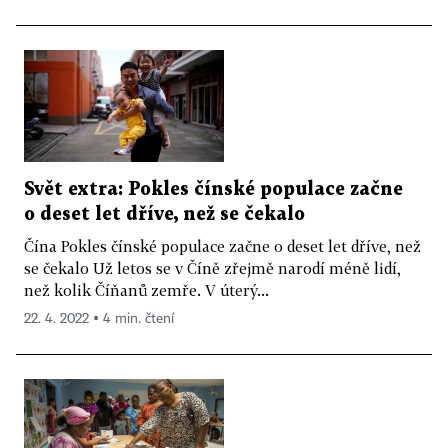
Svět extra: Pokles čínské populace začne
o deset let dříve, než se čekalo
Čína Pokles čínské populace začne o deset let dříve, než
se čekalo Už letos se v Číně zřejmě narodí méně lidí,
než kolik Číňanů zemře. V úterý...
22. 4. 2022 ▪ 4 min. čtení