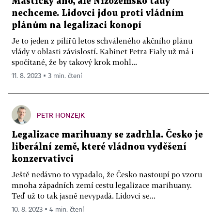
Mastičky ano, ale Nizozemsko tady
nechceme. Lidovci jdou proti vládním
plánům na legalizaci konopí
Je to jeden z pilířů letos schváleného akčního plánu
vlády v oblasti závislostí. Kabinet Petra Fialy už má i
spočítané, že by takový krok mohl...
11. 8. 2023 ▪ 3 min. čtení
PETR HONZEJK
Legalizace marihuany se zadrhla. Česko je
liberální země, které vládnou vyděšení
konzervativci
Ještě nedávno to vypadalo, že Česko nastoupí po vzoru
mnoha západních zemí cestu legalizace marihuany.
Teď už to tak jasně nevypadá. Lidovci se...
10. 8. 2023 ▪ 4 min. čtení