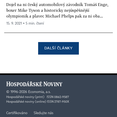
Dojel na ni český automobilový závodník Tomáš Enge,
boxer Mike Tyson a historicky nejúspěšnější
olympionik a plavec Michael Phelps pak za ni oba...
15. 9. 2021 ▪ 5 min. čtení
DALŠÍ ČLÁNKY
©
1996-2026
Economia, a.s.
Hospodářské noviny (print) ISSN 0862-9587
Hospodářské noviny (online) ISSN 2787-950X
Certifikováno
Sledujte nás