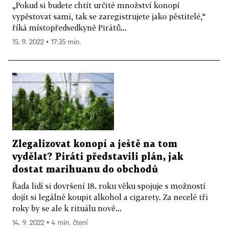
„Pokud si budete chtít určité množství konopí
vypěstovat sami, tak se zaregistrujete jako pěstitelé,“
říká místopředsedkyně Pirátů...
15. 9. 2022 ▪ 17:35 min.
Zlegalizovat konopí a ještě na tom
vydělat? Piráti představili plán, jak
dostat marihuanu do obchodů
Řada lidí si dovršení 18. roku věku spojuje s možností
dojít si legálně koupit alkohol a cigarety. Za necelé tři
roky by se ale k rituálu nově...
14. 9. 2022 ▪ 4 min. čtení