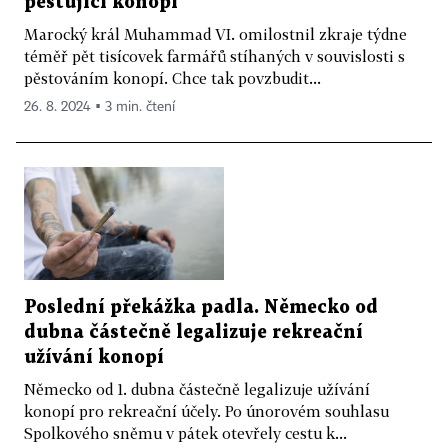
pěstující konopí
Marocký král Muhammad VI. omilostnil zkraje týdne
téměř pět tisícovek farmářů stíhaných v souvislosti s
pěstováním konopí. Chce tak povzbudit...
26. 8. 2024 ▪ 3 min. čtení
Poslední překážka padla. Německo od
dubna částečně legalizuje rekreační
užívání konopí
Německo od 1. dubna částečně legalizuje užívání
konopí pro rekreační účely. Po únorovém souhlasu
Spolkového sněmu v pátek otevřely cestu k...