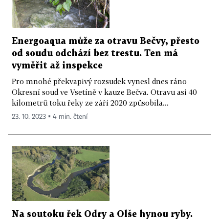
Energoaqua může za otravu Bečvy, přesto
od soudu odchází bez trestu. Ten má
vyměřit až inspekce
Pro mnohé překvapivý rozsudek vynesl dnes ráno
Okresní soud ve Vsetíně v kauze Bečva. Otravu asi 40
kilometrů toku řeky ze září 2020 způsobila...
23. 10. 2023 ▪ 4 min. čtení
Na soutoku řek Odry a Olše hynou ryby.