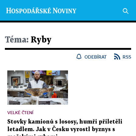
Téma:
Ryby
ODEBÍRAT
RSS
VELKÉ ČTENÍ
Stovky kamionů s lososy, humři přiletěli
letadlem. Jak v Česku vyrostl byznys s