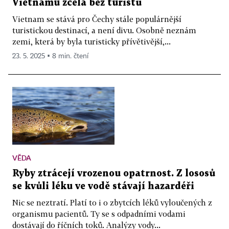
Vietnamu zcela bez turistů
Vietnam se stává pro Čechy stále populárnější
turistickou destinací, a není divu. Osobně neznám
zemi, která by byla turisticky přívětivější,...
23. 5. 2025 ▪ 8 min. čtení
VĚDA
Ryby ztrácejí vrozenou opatrnost. Z lososů
se kvůli léku ve vodě stávají hazardéři
Nic se neztratí. Platí to i o zbytcích léků vyloučených z
organismu pacientů. Ty se s odpadními vodami
dostávají do říčních toků. Analýzy vody...