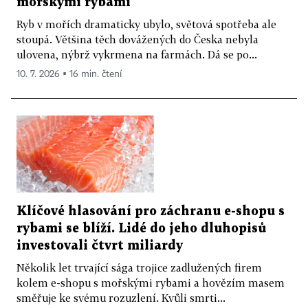
mořskými rybami
Ryb v mořích dramaticky ubylo, světová spotřeba ale
stoupá. Většina těch dovážených do Česka nebyla
ulovena, nýbrž vykrmena na farmách. Dá se po...
10. 7. 2026 ▪ 16 min. čtení
Klíčové hlasování pro záchranu e-shopu s
rybami se blíží. Lidé do jeho dluhopisů
investovali čtvrt miliardy
Několik let trvající sága trojice zadlužených firem
kolem e-shopu s mořskými rybami a hovězím masem
směřuje ke svému rozuzlení. Kvůli smrti...