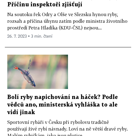
Příčinu inspektoři zjišťují
Na soutoku řek Odry a Olše ve Slezsku hynou ryby,
rozsah a příčina úhynu zatím podle ministra životního
prostředí Petra Hladíka (KDU-ČSL) nejsou...
26. 7. 2023 ▪ 3 min. čtení
Bolí ryby napichování na háček? Podle
vědců ano, ministerská vyhláška to ale
vidí jinak
Sportovní rybáři v Česku při rybolovu tradičně
používají živé rybí návnady. Loví na ně větší dravé ryby.
Malým rybičkám, jako jsou plotice,...