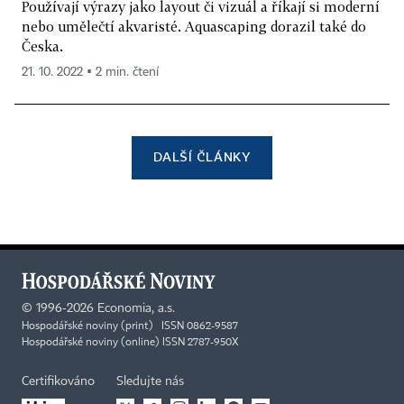
Používají výrazy jako layout či vizuál a říkají si moderní
nebo umělečtí akvaristé. Aquascaping dorazil také do
Česka.
21. 10. 2022 ▪ 2 min. čtení
DALŠÍ ČLÁNKY
©
1996-2026
Economia, a.s.
Hospodářské noviny (print) ISSN 0862-9587
Hospodářské noviny (online) ISSN 2787-950X
Certifikováno
Sledujte nás