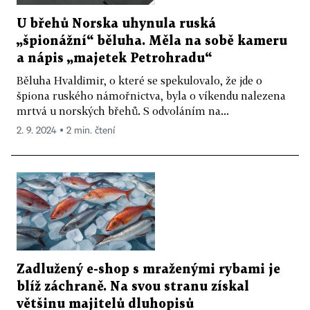
U břehů Norska uhynula ruská
„špionážní“ běluha. Měla na sobě kameru
a nápis „majetek Petrohradu“
Běluha Hvaldimir, o které se spekulovalo, že jde o
špiona ruského námořnictva, byla o víkendu nalezena
mrtvá u norských břehů. S odvoláním na...
2. 9. 2024 ▪ 2 min. čtení
Zadlužený e-shop s mraženými rybami je
blíž záchraně. Na svou stranu získal
většinu majitelů dluhopisů