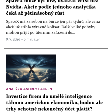
SpaceX může být brzy dvakrát větší než
Nvidia. Akcie podle jednoho analytika
čeká až pětinásobný růst
SpaceX má za sebou na burze jen pár týdnů, ale cena
akcií už stihla výrazně kolísat. Další velké pohyby
mohou přijít po úterním zařazení do...
9. 7. 2026 ▪ 5 min. čtení
ANALÝZA ANDREY LAUREN
Investice firem do umělé inteligence
táhnou americkou ekonomiku, budou ale
trhy ochotné nekonečný účet platit?