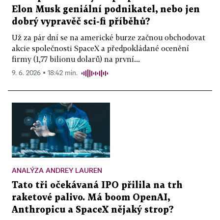
Elon Musk geniální podnikatel, nebo jen
dobrý vypravěč sci-fi příběhů?
Už za pár dní se na americké burze začnou obchodovat
akcie společnosti SpaceX a předpokládané ocenění
firmy (1,77 bilionu dolarů) na první...
9. 6. 2026 ▪ 18:42 min.
ANALÝZA ANDREY LAUREN
Tato tři očekávaná IPO přilila na trh
raketové palivo. Má boom OpenAI,
Anthropicu a SpaceX nějaký strop?