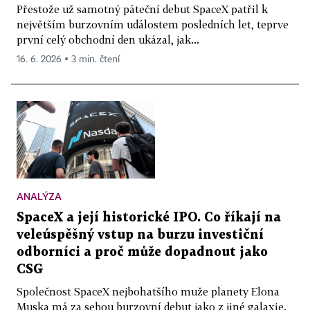
Přestože už samotný páteční debut SpaceX patřil k
největším burzovním událostem posledních let, teprve
první celý obchodní den ukázal, jak...
16. 6. 2026 ▪ 3 min. čtení
ANALÝZA
SpaceX a její historické IPO. Co říkají na
veleúspěšný vstup na burzu investiční
odborníci a proč může dopadnout jako
CSG
Společnost SpaceX nejbohatšího muže planety Elona
Muska má za sebou burzovní debut jako z jiné galaxie.