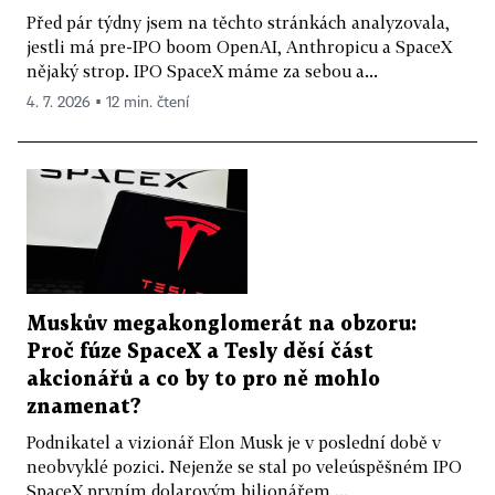
Před pár týdny jsem na těchto stránkách analyzovala,
jestli má pre-IPO boom OpenAI, Anthropicu a SpaceX
nějaký strop. IPO SpaceX máme za sebou a...
4. 7. 2026 ▪ 12 min. čtení
Muskův megakonglomerát na obzoru:
Proč fúze SpaceX a Tesly děsí část
akcionářů a co by to pro ně mohlo
znamenat?
Podnikatel a vizionář Elon Musk je v poslední době v
neobvyklé pozici. Nejenže se stal po veleúspěšném IPO
SpaceX prvním dolarovým bilionářem,...