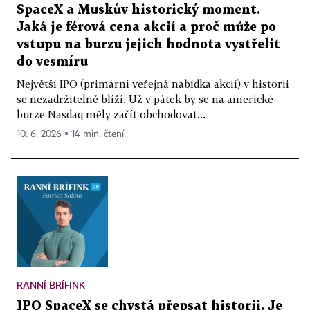
SpaceX a Muskův historický moment.
Jaká je férová cena akcií a proč může po
vstupu na burzu jejich hodnota vystřelit
do vesmíru
Největší IPO (primární veřejná nabídka akcií) v historii
se nezadržitelně blíží. Už v pátek by se na americké
burze Nasdaq měly začít obchodovat...
10. 6. 2026 ▪ 14 min. čtení
RANNÍ BRÍFINK
IPO SpaceX se chystá přepsat historii. Je