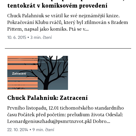
tentokrát v komiksovém provedení
Chuck Palahniuk se vrátil ke své nejznámější knize.
Pokračování Klubu rváčů, který byl zfilmován s Bradem
Pittem, napsal jako komiks. Ptá se v...
10. 6. 2015 ▪ 3 min. čtení
Chuck Palahniuk: Zatracení
Prvního listopadu, 12.01 tichomořského standardního
času Počátek před početím: preludium života Odeslal:
Leonardgeniuszhadu@psmrtnzvot.pkl Dobro...
22. 10. 2014 ▪ 9 min. čtení