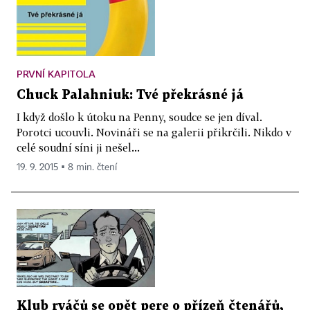
PRVNÍ KAPITOLA
Chuck Palahniuk: Tvé překrásné já
I když došlo k útoku na Penny, soudce se jen díval.
Porotci ucouvli. Novináři se na galerii přikrčili. Nikdo v
celé soudní síni ji nešel...
19. 9. 2015 ▪ 8 min. čtení
Klub rváčů se opět pere o přízeň čtenářů,