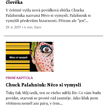
člověka
V češtině vyšla nová povídková sbírka Chucka
Palahniuka nazvaná Něco si vymysli. Palahniuk si
vymýšlí především bizarnosti. Přitom ale "jen"...
29. 6. 2017 ▪ 4 min. čtení
PRVNÍ KAPITOLA
Chuck Palahniuk: Něco si vymysli
Ťuky ťuk Můj tatík, ten ze všeho udělá fór. Co vám budu
povídat, starouš se prostě rád zasměje. Jako kluk jsem
většinou neměl ani páru, v čem...