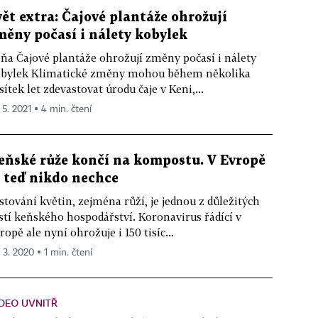
vět extra: Čajové plantáže ohrožují
měny počasí i nálety kobylek
ňa Čajové plantáže ohrožují změny počasí i nálety
bylek Klimatické změny mohou během několika
sítek let zdevastovat úrodu čaje v Keni,...
 5. 2021 ▪ 4 min. čtení
eňské růže končí na kompostu. V Evropě
e teď nikdo nechce
stování květin, zejména růží, je jednou z důležitých
stí keňského hospodářství. Koronavirus řádící v
ropě ale nyní ohrožuje i 150 tisíc...
 3. 2020 ▪ 1 min. čtení
DEO UVNITŘ