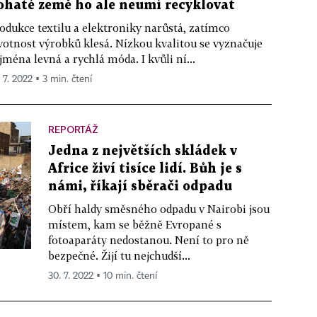
ohaté země ho ale neumí recyklovat
odukce textilu a elektroniky narůstá, zatímco
votnost výrobků klesá. Nízkou kvalitou se vyznačuje
jména levná a rychlá móda. I kvůli ní...
 7. 2022 ▪ 3 min. čtení
REPORTÁŽ
Jedna z největších skládek v
Africe živí tisíce lidí. Bůh je s
námi, říkají sběrači odpadu
Obří haldy směsného odpadu v Nairobi jsou
místem, kam se běžně Evropané s
fotoaparáty nedostanou. Není to pro ně
bezpečné. Žijí tu nejchudší...
30. 7. 2022 ▪ 10 min. čtení