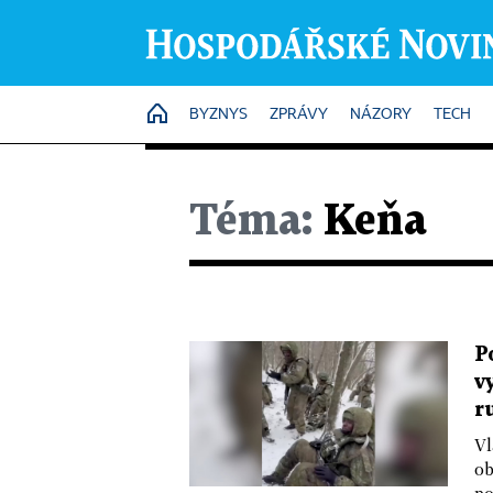
HOME
BYZNYS
ZPRÁVY
NÁZORY
TECH
Téma:
Keňa
P
v
r
Vl
ob