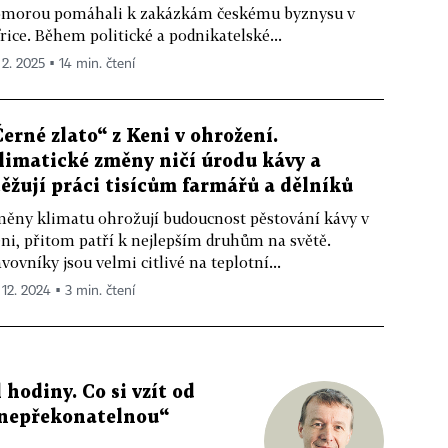
morou pomáhali k zakázkám českému byznysu v
rice. Během politické a podnikatelské...
 2. 2025 ▪ 14 min. čtení
Černé zlato“ z Keni v ohrožení.
limatické změny ničí úrodu kávy a
těžují práci tisícům farmářů a dělníků
ěny klimatu ohrožují budoucnost pěstování kávy v
ni, přitom patří k nejlepším druhům na světě.
vovníky jsou velmi citlivé na teplotní...
 12. 2024 ▪ 3 min. čtení
 hodiny. Co si vzít od
„nepřekonatelnou“