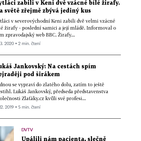
ytláci zabili v Keni dvě vzácné bílé žirafy.
a světě zřejmě zbývá jediný kus
tláci v severovýchodní Keni zabili dvě velmi vzácné
lé žirafy - poslední samici a její mládě. Informoval o
m zpravodajský web BBC. Žirafy...
 3. 2020 ▪ 2 min. čtení
ukáš Jankovský: Na cestách spím
ejraději pod širákem
dnou se vypraví do zlatého dolu, zatím to ještě
stihl. Lukáš Jankovský, předseda představenstva
olečnosti Zlaťáky.cz kvůli své profesi...
12. 2019 ▪ 5 min. čtení
DVTV
Upálili nám pacienta, slečně