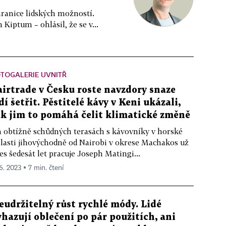
hranice lidských možností.
 Kiptum – ohlásil, že se v...
TOGALERIE UVNITŘ
airtrade v Česku roste navzdory snaze
idí šetřit. Pěstitelé kávy v Keni ukázali,
ak jim to pomáhá čelit klimatické změně
 obtížně schůdných terasách s kávovníky v horské
lasti jihovýchodně od Nairobi v okrese Machakos už
es šedesát let pracuje Joseph Matingi...
 6. 2023 ▪ 7 min. čtení
eudržitelný růst rychlé módy. Lidé
yhazují oblečení po pár použitích, ani