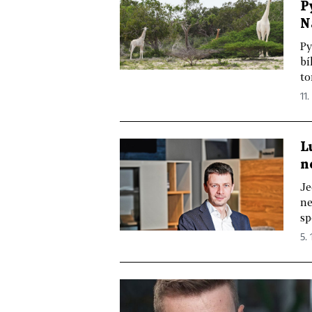
P
N
Py
bí
to
11.
L
n
Je
ne
sp
5. 