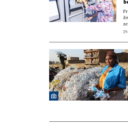
b
Pr
ži
ze
29.