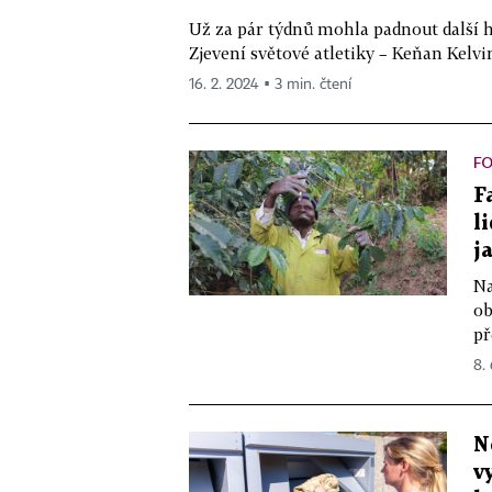
Už za pár týdnů mohla padnout další 
Zjevení světové atletiky – Keňan Kelvin
16. 2. 2024 ▪ 3 min. čtení
FO
F
l
j
Na
ob
př
8.
N
v