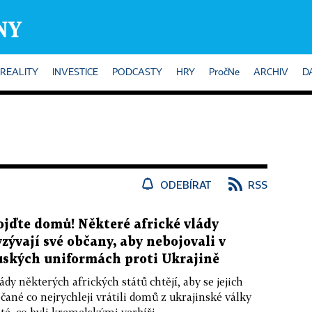
REALITY
INVESTICE
PODCASTY
HRY
PročNe
ARCHIV
D
ODEBÍRAT
RSS
ojďte domů! Některé africké vlády
yzývají své občany, aby nebojovali v
uských uniformách proti Ukrajině
ády některých afrických států chtějí, aby se jejich
čané co nejrychleji vrátili domů z ukrajinské války