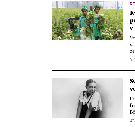
R
K
p
v
Ve
ve
ze
4.
S
v
Fr
fr
Bě
27.