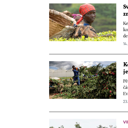
S
z
Ke
ko
de
14.
K
j
Pě
čá
Ev
23.
VI