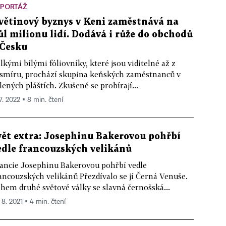
EPORTÁŽ
větinový byznys v Keni zaměstnává na
ůl milionu lidí. Dodává i růže do obchodů
 Česku
lkými bílými fóliovníky, které jsou viditelné až z
smíru, prochází skupina keňských zaměstnanců v
lených pláštích. Zkušeně se probírají...
 7. 2022 ▪ 8 min. čtení
vět extra: Josephinu Bakerovou pohřbí
edle francouzských velikánů
ancie Josephinu Bakerovou pohřbí vedle
ancouzských velikánů Přezdívalo se jí Černá Venuše.
hem druhé světové války se slavná černošská...
 8. 2021 ▪ 4 min. čtení