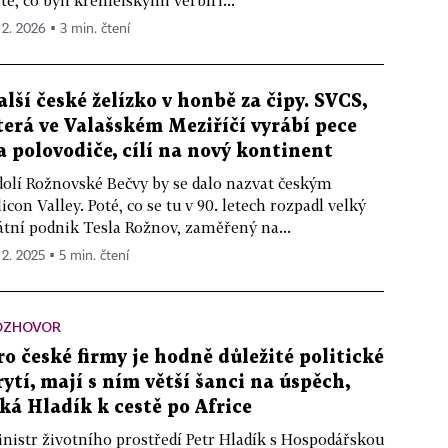
té, co byli kremelskými verbíři...
 2. 2026 ▪ 3 min. čtení
alší české želízko v honbě za čipy. SVCS,
terá ve Valašském Meziříčí vyrábí pece
a polovodiče, cílí na nový kontinent
olí Rožnovské Bečvy by se dalo nazvat českým
licon Valley. Poté, co se tu v 90. letech rozpadl velký
átní podnik Tesla Rožnov, zaměřený na...
 2. 2025 ▪ 5 min. čtení
OZHOVOR
ro české firmy je hodně důležité politické
rytí, mají s ním větší šanci na úspěch,
íká Hladík k cestě po Africe
nistr životního prostředí Petr Hladík s Hospodářskou