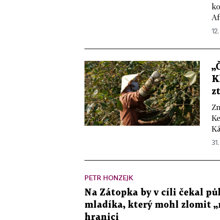
ko
Af
12.
„
K
z
Zm
Ke
Ká
31.
PETR HONZEJK
Na Zátopka by v cíli čekal půl
mladíka, který mohl zlomit 
hranici