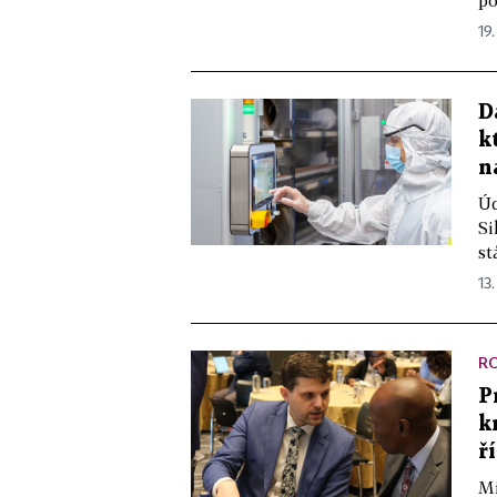
po
19.
D
k
n
Úd
Si
st
13.
R
P
k
ř
Mi