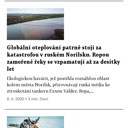
Globální oteplování patrně stojí za
katastrofou v ruském Norilsku. Ropou
zamořené řeky se vzpamatují až za desítky
let
Ekologickou havárii, jež postihla rozsáhlou oblast
kolem města Norilsk, přirovnávají ruská média ke
ztroskotání tankeru Exxon Valdez. Ropa,...
8. 6. 2020 ▪ 3 min. čtení