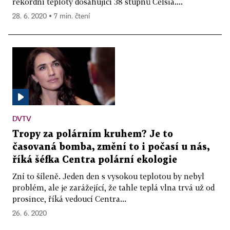
rekordní teploty dosahující 38 stupňů Celsia....
28. 6. 2020 ▪ 7 min. čtení
DVTV
Tropy za polárním kruhem? Je to
časovaná bomba, změní to i počasí u nás,
říká šéfka Centra polární ekologie
Zní to šíleně. Jeden den s vysokou teplotou by nebyl
problém, ale je zarážející, že tahle teplá vlna trvá už od
prosince, říká vedoucí Centra...
26. 6. 2020