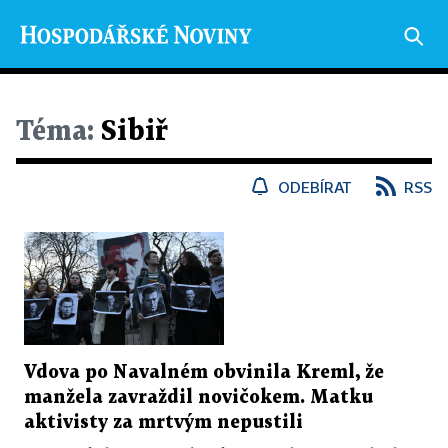
Téma:
Sibiř
ODEBÍRAT
RSS
Vdova po Navalném obvinila Kreml, že
manžela zavraždil novičokem. Matku
aktivisty za mrtvým nepustili