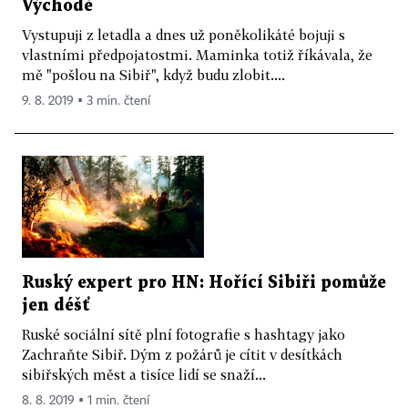
Východě
Vystupuji z letadla a dnes už poněkolikáté bojuji s
vlastními předpojatostmi. Maminka totiž říkávala, že
mě "pošlou na Sibiř", když budu zlobit....
9. 8. 2019 ▪ 3 min. čtení
Ruský expert pro HN: Hořící Sibiři pomůže
jen déšť
Ruské sociální sítě plní fotografie s hashtagy jako
Zachraňte Sibiř. Dým z požárů je cítit v desítkách
sibiřských měst a tisíce lidí se snaží...
8. 8. 2019 ▪ 1 min. čtení