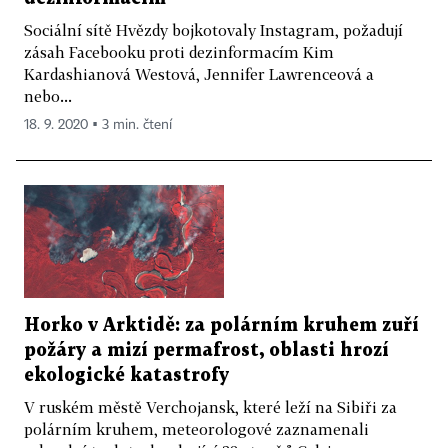
Sociální sítě Hvězdy bojkotovaly Instagram, požadují
zásah Facebooku proti dezinformacím Kim
Kardashianová Westová, Jennifer Lawrenceová a
nebo...
18. 9. 2020 ▪ 3 min. čtení
Horko v Arktidě: za polárním kruhem zuří
požáry a mizí permafrost, oblasti hrozí
ekologické katastrofy
V ruském městě Verchojansk, které leží na Sibiři za
polárním kruhem, meteorologové zaznamenali