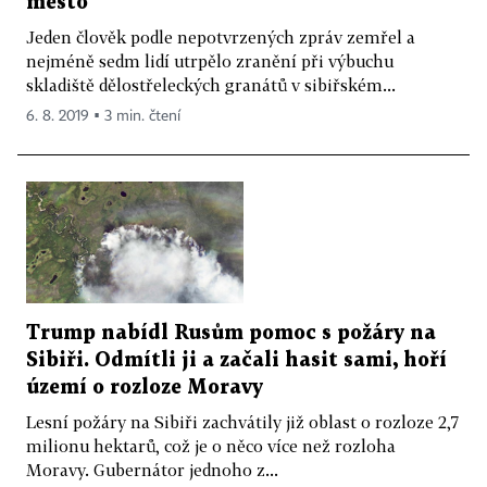
město
Jeden člověk podle nepotvrzených zpráv zemřel a
nejméně sedm lidí utrpělo zranění při výbuchu
skladiště dělostřeleckých granátů v sibiřském...
6. 8. 2019 ▪ 3 min. čtení
Trump nabídl Rusům pomoc s požáry na
Sibiři. Odmítli ji a začali hasit sami, hoří
území o rozloze Moravy
Lesní požáry na Sibiři zachvátily již oblast o rozloze 2,7
milionu hektarů, což je o něco více než rozloha
Moravy. Gubernátor jednoho z...